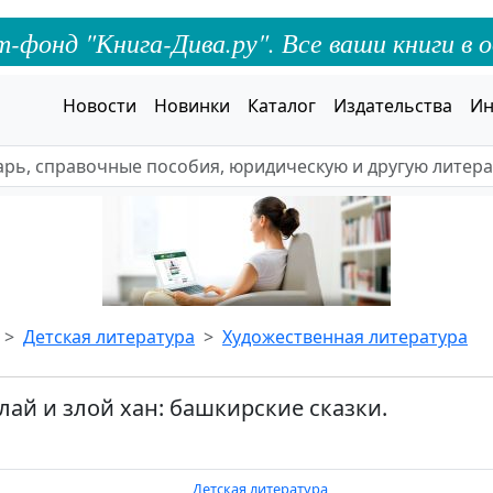
онд "Книга-Дива.ру". Все ваши книги в о
Новости
Новинки
Каталог
Издательства
Ин
Детская литература
Художественная литература
ай и злой хан: башкирские сказки.
Детская литература