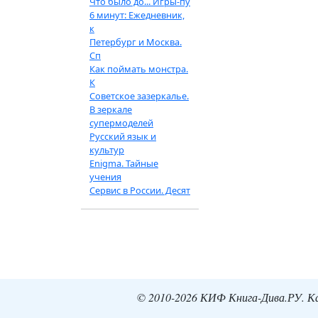
Что было до... Игры-пу
6 минут: Ежедневник,
к
Петербург и Москва.
Сп
Как поймать монстра.
К
Советское зазеркалье.
В зеркале
супермоделей
Русский язык и
культур
Enigma. Тайные
учения
Сервис в России. Десят
© 2010-2026 КИФ Книга-Дива.РУ. Кат