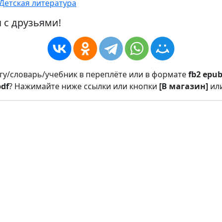
Детская литература
 с друзьями!
игу/словарь/учебник в переплёте или в формате
fb2
epu
pdf
? Нажимайте ниже ссылки или кнопки
[В магазин]
ил