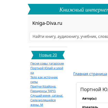
Книжный интернет-ф
Kniga-Diva.ru
Новые 20
Песня совы: татарские
Портной Юлай и злой
ха
Главная страница
Тело как источник
силы
Притчи Крайона.
Портной Юл
Парадоксы ТАРО.
Слушай меня, сатана!.
Автор(ы)
Сила молящейся
жены. М
Издатель