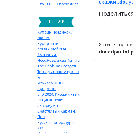
сказки..doc
у 
Это ТОЧНО последняя.
Поделиться
Топ 20!
Куприн.Поединок.
Люция
Курортный
Хотите эту кн
роман.Любиме
docx
djvu
txt
Амазонки.
Несс.Новый свет(книга
The Book. Как создать
Тетрадь-практикум по
м
Изучаем DDD -
предметн
ЕГЭ 2024. Русский язык
Энциклопедия
аквариумн
Счастливый Карман,
Пол
Русская литература
XIX