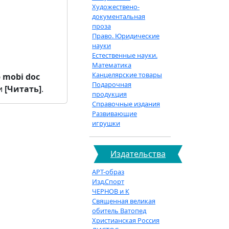
Художествено-
документальная
проза
Право. Юридические
науки
Естественные науки.
Математика
Канцелярские товары
b
mobi
doc
Подарочная
и
[Читать]
.
продукция
Справочные издания
Развивающие
игрушки
Издательства
АРТ-образ
Изд.Спорт
ЧЕРНОВ и К
Священная великая
обитель Ватопед
Христианская Россия