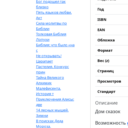
Бог подошел так
близко
Год
Пять языков любви.
Акт
ISBN
Сила молитвы по
Библии
EAN
Толковая Библия
Лопухи
Обложка
Библия: что было «на
с
Формат
Не открывать!
Вес (
г
)
Царапает
Пастелия. Конкурс
Страниц
прин
Тайна Великого
Просмотров
Алхимик
Малефисента.
Стандарт
История т
Приключения Алисы:
Описание
две
14 лесных мышей.
Дом сказок
Зимни
В поисках Деда
Возможность
Мороза.