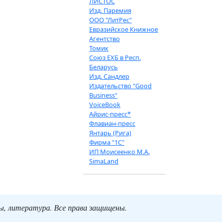
ЛИСТОС
Изд. Паремия
ООО "ЛитРес"
Евразийское Книжное
Агентство
Томик
Союз ЕХБ в Респ.
Беларусь
Изд. Сандлер
Издательство "Good
Business"
VoiceBook
Айрис-пресс*
Флавиан-пресс
Янтарь (Рига)
Фирма "1С"
ИП Моисеенко М.А.
SimaLand
ты, литература. Все права защищены.