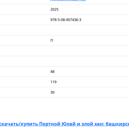
2025
978-5-08-007436-3
П
48
119
30
скачать/купить Портной Юлай и злой хан: башкирс