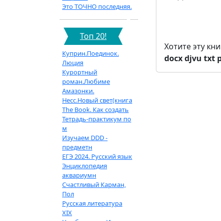
Это ТОЧНО последняя.
Топ 20!
Хотите эту кн
Куприн.Поединок.
docx
djvu
txt
Люция
Курортный
роман.Любиме
Амазонки.
Несс.Новый свет(книга
The Book. Как создать
Тетрадь-практикум по
м
Изучаем DDD -
предметн
ЕГЭ 2024. Русский язык
Энциклопедия
аквариумн
Счастливый Карман,
Пол
Русская литература
XIX