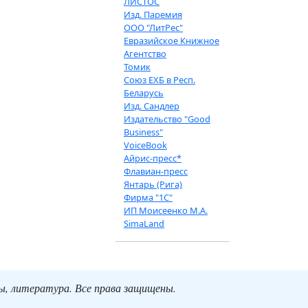
ЛИСТОС
Изд. Паремия
ООО "ЛитРес"
Евразийское Книжное
Агентство
Томик
Союз ЕХБ в Респ.
Беларусь
Изд. Сандлер
Издательство "Good
Business"
VoiceBook
Айрис-пресс*
Флавиан-пресс
Янтарь (Рига)
Фирма "1С"
ИП Моисеенко М.А.
SimaLand
ты, литература. Все права защищены.