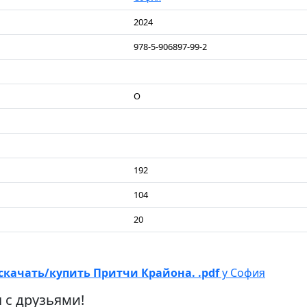
2024
978-5-906897-99-2
О
192
104
20
скачать/купить Притчи Крайона. .pdf
у София
 с друзьями!