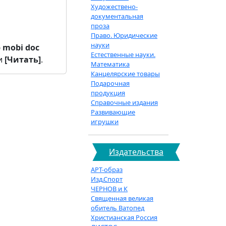
Художествено-
документальная
проза
Право. Юридические
науки
b
mobi
doc
Естественные науки.
и
[Читать]
.
Математика
Канцелярские товары
Подарочная
продукция
Справочные издания
Развивающие
игрушки
Издательства
АРТ-образ
Изд.Спорт
ЧЕРНОВ и К
Священная великая
обитель Ватопед
Христианская Россия