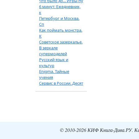
Что было до... Игры-пу
6 минут: Ежедневник,
к
Петербург и Москва.
Сп
Как поймать монстра.
К
Советское зазеркалье.
В зеркале
супермоделей
Русский язык и
культур
Enigma. Тайные
учения
Сервис в России. Десят
© 2010-2026 КИФ Книга-Дива.РУ. Кат