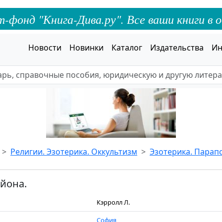
онд "Книга-Дива.ру". Все ваши книги в о
Новости
Новинки
Каталог
Издательства
Ин
Религии. Эзотерика. Оккультизм
Эзотерика. Парап
йона.
Кэрролл Л.
София