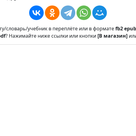
игу/словарь/учебник в переплёте или в формате
fb2
epu
pdf
? Нажимайте ниже ссылки или кнопки
[В магазин]
ил