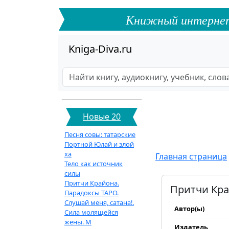
Книжный интернет-ф
Kniga-Diva.ru
Новые 20
Песня совы: татарские
Портной Юлай и злой
ха
Главная страница
Тело как источник
силы
Притчи Крайона.
Притчи Кра
Парадоксы ТАРО.
Слушай меня, сатана!.
Автор(ы)
Сила молящейся
жены. М
Издатель