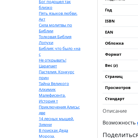
Бог подошел так
близко
Год
Пять языков любви.
Акт
ISBN
Сила молитвы по
Библии
EAN
Толковая Библия
Лопухи
Обложка
Библия: что было «на
с
Формат
Не открывать!
Вес (
г
)
Царапает
Пастелия. Конкурс
Страниц
прин
Тайна Великого
Просмотров
Алхимик
Малефисента.
Стандарт
История т
Приключения Алисы:
Описание
две
14 лесных мышей.
Возможность
Зимни
В поисках Деда
Поделиться
Мороза.