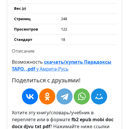
Вес (
г
)
Страниц
248
Просмотров
122
Стандарт
18
Описание
Возможность
скачать/купить Парадоксы
ТАРО. .pdf
у Амрита-Русь
Поделиться с друзьями!
Хотите эту книгу/словарь/учебник в
переплёте или в формате
fb2
epub
mobi
doc
docx
djvu
txt
pdf
? Нажимайте ниже ссылки