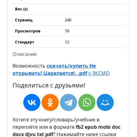
Вес (
г
)
Страниц
240
Просмотров
79
Стандарт
12
Описание
Возможность
скачать/купить Не
открывать! Царапается!. .pdf
у ЭКСМО
Поделиться с друзьями!
Хотите эту книгу/словарь/учебник в
переплёте или в формате
fb2
epub
mobi
doc
docx
djvu
txt
pdf
? Нажимайте ниже ссылки