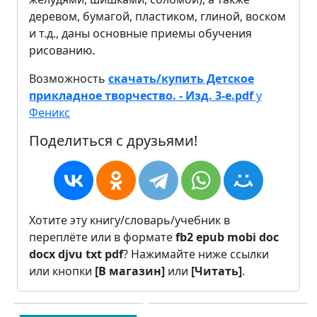
деревом, бумагой, пластиком, глиной, воском
и т.д., даны основные приемы обучения
рисованию.
Возможность
скачать/купить Детское
прикладное творчество. - Изд. 3-е.pdf
у
Феникс
Поделиться с друзьями!
Хотите эту книгу/словарь/учебник в
переплёте или в формате
fb2
epub
mobi
doc
docx
djvu
txt
pdf
? Нажимайте ниже ссылки
или кнопки
[В магазин]
или
[Читать]
.