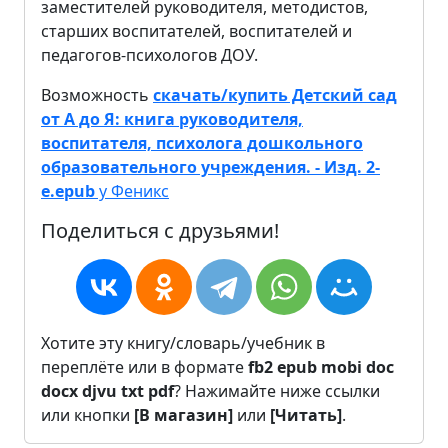
заместителей руководителя, методистов,
старших воспитателей, воспитателей и
педагогов-психологов ДОУ.
Возможность
скачать/купить Детский сад
от А до Я: книга руководителя,
воспитателя, психолога дошкольного
образовательного учреждения. - Изд. 2-
е.epub
у Феникс
Поделиться с друзьями!
Хотите эту книгу/словарь/учебник в
переплёте или в формате
fb2
epub
mobi
doc
docx
djvu
txt
pdf
? Нажимайте ниже ссылки
или кнопки
[В магазин]
или
[Читать]
.