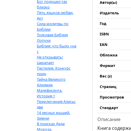
Бог подошел так
Автор(ы)
близко
Пять языков любви.
Издатель
Акт
Год
Сила молитвы по
Библии
ISBN
Толковая Библия
Лопухи
EAN
Библия: что было «на
с
Обложка
Не открывать!
Царапает
Формат
Пастелия. Конкурс
прин
Вес (
г
)
Тайна Великого
Алхимик
Страниц
Малефисента.
История т
Просмотров
Приключения Алисы:
две
Стандарт
14 лесных мышей.
Зимни
Описание
В поисках Деда
Книга содерж
Мороза.