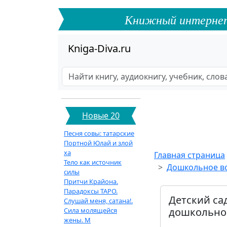
Книжный интернет-ф
Kniga-Diva.ru
Новые 20
Песня совы: татарские
Портной Юлай и злой
ха
Главная страница
Тело как источник
Дошкольное во
силы
Притчи Крайона.
Парадоксы ТАРО.
Детский сад
Слушай меня, сатана!.
дошкольног
Сила молящейся
жены. М