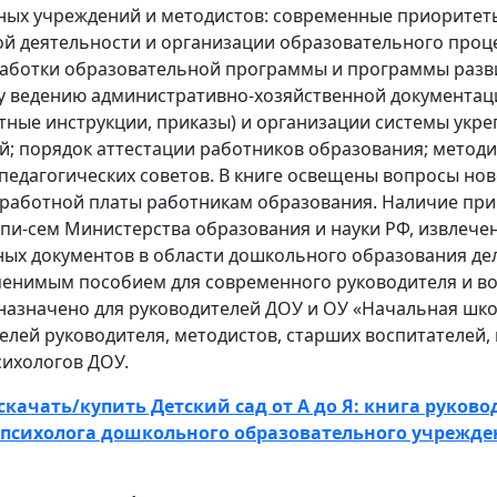
ных учреждений и методистов: современные приоритет
й деятельности и организации образовательного проце
аботки образовательной программы и программы разви
у ведению административно-хозяйственной документац
тные инструкции, приказы) и организации системы укр
й; порядок аттестации работников образования; методи
педагогических советов. В книге освещены вопросы но
работной платы работникам образования. Наличие при
пи-сем Министерства образования и науки РФ, извлече
ных документов в области дошкольного образования де
менимым пособием для современного руководителя и во
назначено для руководителей ДОУ и ОУ «Начальная шко
телей руководителя, методистов, старших воспитателей,
сихологов ДОУ.
скачать/купить Детский сад от А до Я: книга руково
 психолога дошкольного образовательного учрежде