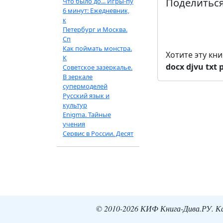
Поделиться
Что было до... Игры-пу
6 минут: Ежедневник,
к
Петербург и Москва.
Сп
Как поймать монстра.
Хотите эту кн
К
docx
djvu
txt
Советское зазеркалье.
В зеркале
супермоделей
Русский язык и
культур
Enigma. Тайные
учения
Сервис в России. Десят
© 2010-2026 КИФ Книга-Дива.РУ. Кат