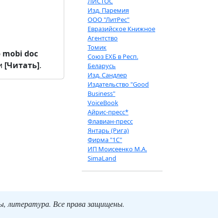
ЛИСТОС
Изд. Паремия
ООО "ЛитРес"
Евразийское Книжное
Агентство
Томик
b
mobi
doc
Союз ЕХБ в Респ.
и
[Читать]
.
Беларусь
Изд. Сандлер
Издательство "Good
Business"
VoiceBook
Айрис-пресс*
Флавиан-пресс
Янтарь (Рига)
Фирма "1С"
ИП Моисеенко М.А.
SimaLand
ты, литература. Все права защищены.