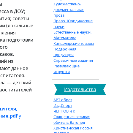
ы
Художествено-
документальная
сса в ДОУ;
проза
тия; советы
Право. Юридические
ии (локальные
науки
епления
Естественные науки.
Математика
ка подготовки
Канцелярские товары
вого
Подарочная
казов,
продукция
Справочные издания
ний из
Развивающие
лают данное
игрушки
спитателя.
ла — детский
Издательства
 воспитателей
АРТ-образ
Изд.Спорт
дителя,
ЧЕРНОВ и К
ния.pdf
у
Священная великая
обитель Ватопед
Христианская Россия