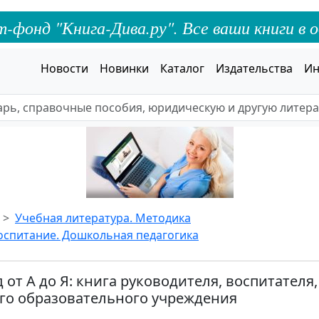
онд "Книга-Дива.ру". Все ваши книги в о
Новости
Новинки
Каталог
Издательства
Ин
Учебная литература. Методика
спитание. Дошкольная педагогика
 от А до Я: книга руководителя, воспитателя
о образовательного учреждения