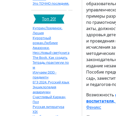
образователь
Это ТОЧНО последняя.
управленческо
примеры разр
Топ 20!
по грамотном
Куприн.Поединок.
акты, должнос
Люция
здоровья дете
Курортный
и проведения 
роман.Любиме
исчисления за
Амазонки.
Несс.Новый свет(книга
методических 
The Book. Как создать
законодатель
Тетрадь-практикум по
издание неза
м
Пособие пред
Изучаем DDD -
предметн
сад», замести
ЕГЭ 2024. Русский язык
и педагогов-п
Энциклопедия
аквариумн
Возможность
Счастливый Карман,
воспитателя,
Пол
Русская литература
Феникс
XIX