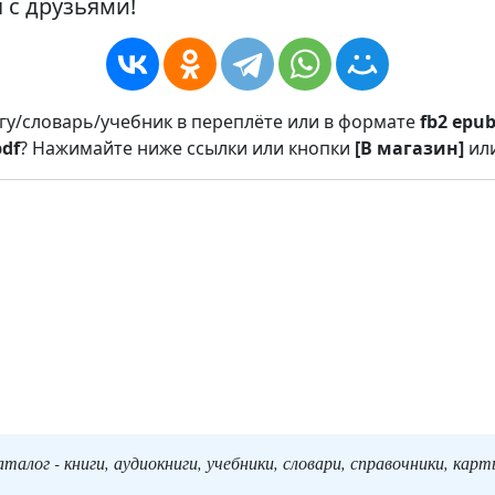
 с друзьями!
игу/словарь/учебник в переплёте или в формате
fb2
epu
pdf
? Нажимайте ниже ссылки или кнопки
[В магазин]
ил
алог - книги, аудиокниги, учебники, словари, справочники, кар