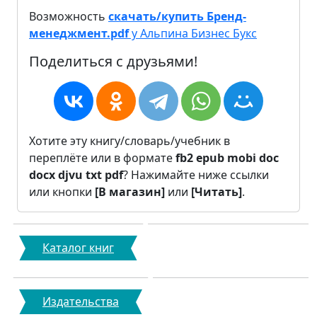
Возможность
скачать/купить Бренд-
менеджмент.pdf
у Альпина Бизнес Букс
Поделиться с друзьями!
Хотите эту книгу/словарь/учебник в
переплёте или в формате
fb2
epub
mobi
doc
docx
djvu
txt
pdf
? Нажимайте ниже ссылки
или кнопки
[В магазин]
или
[Читать]
.
Каталог книг
Издательства