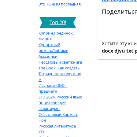
Это ТОЧНО последняя.
Поделиться
Топ 20!
Куприн.Поединок.
Люция
Хотите эту кн
Курортный
docx
djvu
txt
роман.Любиме
Амазонки.
Несс.Новый свет(книга
The Book. Как создать
Тетрадь-практикум по
м
Изучаем DDD -
предметн
ЕГЭ 2024. Русский язык
Энциклопедия
аквариумн
Счастливый Карман,
Пол
Русская литература
XIX