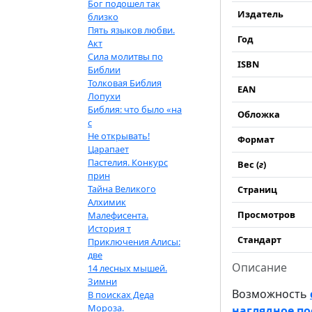
Бог подошел так
Издатель
близко
Пять языков любви.
Год
Акт
Сила молитвы по
ISBN
Библии
Толковая Библия
EAN
Лопухи
Библия: что было «на
Обложка
с
Не открывать!
Формат
Царапает
Пастелия. Конкурс
Вес (
г
)
прин
Тайна Великого
Страниц
Алхимик
Просмотров
Малефисента.
История т
Стандарт
Приключения Алисы:
две
Описание
14 лесных мышей.
Зимни
Возможность
В поисках Деда
Мороза.
наглядное по