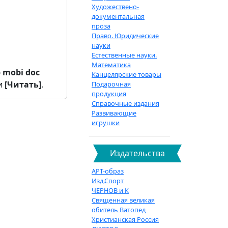
Художествено-
документальная
проза
Право. Юридические
науки
Естественные науки.
Математика
b
mobi
doc
Канцелярские товары
и
[Читать]
.
Подарочная
продукция
Справочные издания
Развивающие
игрушки
Издательства
АРТ-образ
Изд.Спорт
ЧЕРНОВ и К
Священная великая
обитель Ватопед
Христианская Россия