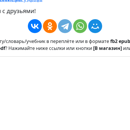
 с друзьями!
игу/словарь/учебник в переплёте или в формате
fb2
epu
pdf
? Нажимайте ниже ссылки или кнопки
[В магазин]
ил