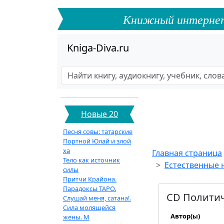
Книжный интернет-ф
Kniga-Diva.ru
Новые 20
Песня совы: татарские
Портной Юлай и злой
ха
Главная страница
Тело как источник
Естественные н
силы
Притчи Крайона.
Парадоксы ТАРО.
CD Политич
Слушай меня, сатана!.
Сила молящейся
Автор(ы)
жены. М