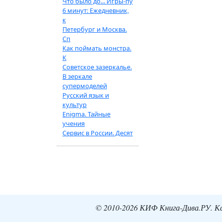
Что было до... Игры-пу
6 минут: Ежедневник,
к
Петербург и Москва.
Сп
Как поймать монстра.
К
Советское зазеркалье.
В зеркале
супермоделей
Русский язык и
культур
Enigma. Тайные
учения
Сервис в России. Десят
© 2010-2026 КИФ Книга-Дива.РУ. Кат