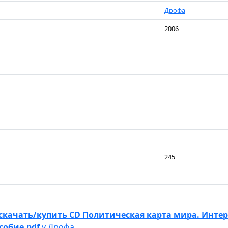
Дрофа
2006
245
скачать/купить CD Политическая карта мира. Инте
собие.pdf
у Дрофа