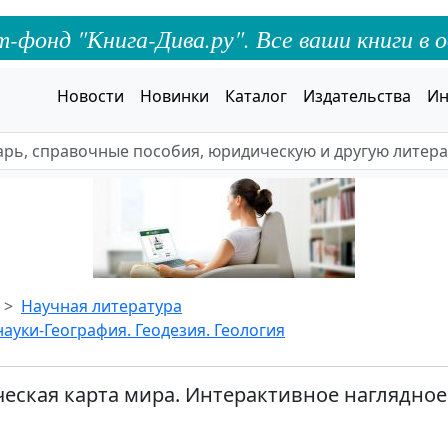
онд "Книга-Дива.ру". Все ваши книги в о
Новости
Новинки
Каталог
Издательства
Ин
Научная литература
ауки-География. Геодезия. Геология
еская карта мира. Интерактивное наглядное