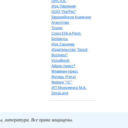
ЛИСТОС
Изд. Паремия
ООО "ЛитРес"
Евразийское Книжное
Агентство
Томик
Союз ЕХБ в Респ.
Беларусь
Изд. Сандлер
Издательство "Good
Business"
VoiceBook
Айрис-пресс*
Флавиан-пресс
Янтарь (Рига)
Фирма "1С"
ИП Моисеенко М.А.
SimaLand
ты, литература. Все права защищены.