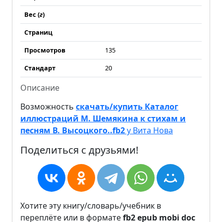
Вес (
г
)
Страниц
Просмотров
135
Стандарт
20
Описание
Возможность
скачать/купить Каталог
иллюстраций М. Шемякина к стихам и
песням В. Высоцкого..fb2
у Вита Нова
Поделиться с друзьями!
Хотите эту книгу/словарь/учебник в
переплёте или в формате
fb2
epub
mobi
doc