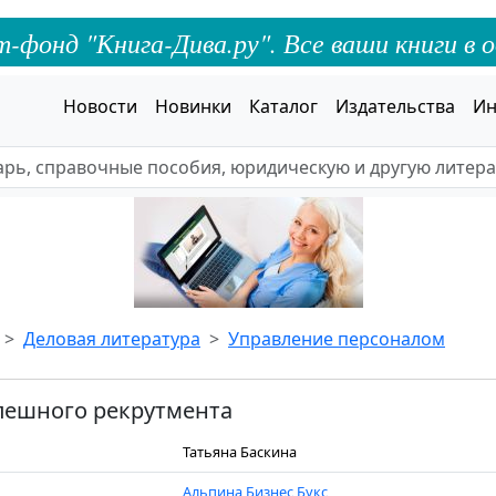
онд "Книга-Дива.ру". Все ваши книги в о
Новости
Новинки
Каталог
Издательства
Ин
Деловая литература
Управление персоналом
пешного рекрутмента
Татьяна Баскина
Альпина Бизнес Букс