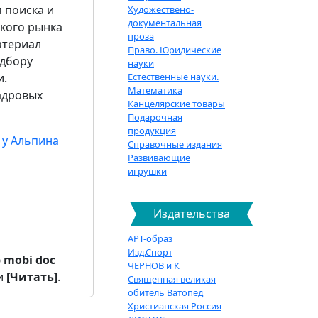
 поиска и
Художествено-
документальная
ского рынка
проза
атериал
Право. Юридические
одбору
науки
и.
Естественные науки.
Математика
адровых
Канцелярские товары
Подарочная
продукция
у Альпина
Справочные издания
Развивающие
игрушки
Издательства
АРТ-образ
Изд.Спорт
b
mobi
doc
ЧЕРНОВ и К
и
[Читать]
.
Священная великая
обитель Ватопед
Христианская Россия