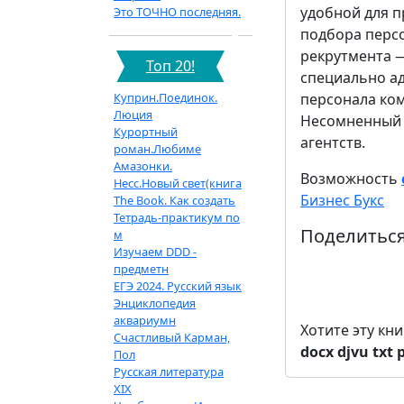
удобной для п
Это ТОЧНО последняя.
подбора персо
рекрутмента 
Топ 20!
специально а
Куприн.Поединок.
персонала ком
Люция
Несомненный и
Курортный
агентств.
роман.Любиме
Амазонки.
Возможность
Несс.Новый свет(книга
Бизнес Букс
The Book. Как создать
Тетрадь-практикум по
Поделиться
м
Изучаем DDD -
предметн
ЕГЭ 2024. Русский язык
Энциклопедия
аквариумн
Хотите эту кн
Счастливый Карман,
docx
djvu
txt
Пол
Русская литература
XIX