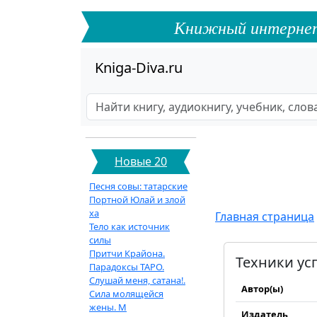
Книжный интернет-ф
Kniga-Diva.ru
Новые 20
Песня совы: татарские
Портной Юлай и злой
ха
Главная страница
Тело как источник
силы
Притчи Крайона.
Техники ус
Парадоксы ТАРО.
Слушай меня, сатана!.
Автор(ы)
Сила молящейся
жены. М
Издатель