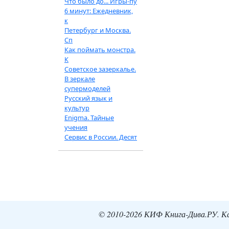
Что было до... Игры-пу
6 минут: Ежедневник,
к
Петербург и Москва.
Сп
Как поймать монстра.
К
Советское зазеркалье.
В зеркале
супермоделей
Русский язык и
культур
Enigma. Тайные
учения
Сервис в России. Десят
© 2010-2026 КИФ Книга-Дива.РУ. Кат