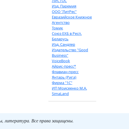
ЛИСТОС
Изд. Паремия
ООО "ЛитРес"
Евразийское Книжное
Агентство
Томик
Союз ЕХБ в Респ.
Беларусь
Изд. Сандлер
Издательство "Good
Business"
VoiceBook
Айрис-пресс*
Флавиан-пресс
Янтарь (Рига)
Фирма "1С"
ИП Моисеенко М.А.
SimaLand
ты, литература. Все права защищены.