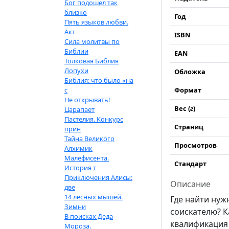
Бог подошел так
близко
Год
Пять языков любви.
Акт
ISBN
Сила молитвы по
Библии
EAN
Толковая Библия
Лопухи
Обложка
Библия: что было «на
с
Формат
Не открывать!
Вес (
г
)
Царапает
Пастелия. Конкурс
Страниц
прин
Тайна Великого
Просмотров
Алхимик
Малефисента.
Стандарт
История т
Приключения Алисы:
Описание
две
14 лесных мышей.
Где найти нуж
Зимни
соискателю? К
В поисках Деда
квалификация 
Мороза.