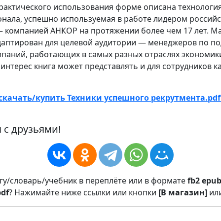
рактического использования форме описана технология
нала, успешно используемая в работе лидером россий
— компанией АНКОР на протяжении более чем 17 лет. М
даптирован для целевой аудитории — менеджеров по п
паний, работающих в самых разных отраслях экономик
нтерес книга может представлять и для сотрудников к
скачать/купить Техники успешного рекрутмента.pdf
 с друзьями!
игу/словарь/учебник в переплёте или в формате
fb2
epu
pdf
? Нажимайте ниже ссылки или кнопки
[В магазин]
ил