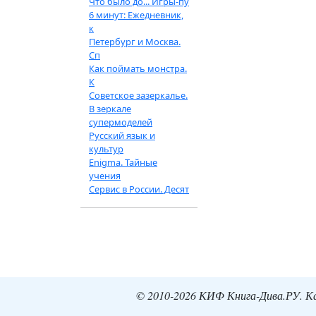
Что было до... Игры-пу
6 минут: Ежедневник,
к
Петербург и Москва.
Сп
Как поймать монстра.
К
Советское зазеркалье.
В зеркале
супермоделей
Русский язык и
культур
Enigma. Тайные
учения
Сервис в России. Десят
© 2010-2026 КИФ Книга-Дива.РУ. Кат