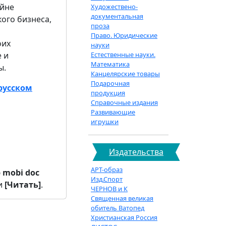
айне
Художествено-
документальная
ого бизнеса,
проза
Право. Юридические
оих
науки
 и
Естественные науки.
Математика
ы.
Канцелярские товары
Подарочная
русском
продукция
Справочные издания
Развивающие
игрушки
Издательства
АРТ-образ
b
mobi
doc
Изд.Спорт
и
[Читать]
.
ЧЕРНОВ и К
Священная великая
обитель Ватопед
Христианская Россия