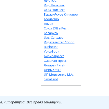
ЛИСТОС
Изд. Паремия
ООО "ЛитРес"
Евразийское Книжное
Агентство
Томик
Союз ЕХБ в Респ.
Беларусь
Изд. Сандлер
Издательство "Good
Business"
VoiceBook
Айрис-пресс*
Флавиан-пресс
Янтарь (Рига)
Фирма "1С"
ИП Моисеенко М.А.
SimaLand
ты, литература. Все права защищены.