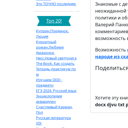
Знакомые с де
Это ТОЧНО последняя.
неожиданной т
политики и о
Топ 20!
Валерий Панюш
Куприн.Поединок.
комментариев,
Люция
возможность в
Курортный
роман.Любиме
Возможность
Амазонки.
народе из ска
Несс.Новый свет(книга
The Book. Как создать
Поделиться
Тетрадь-практикум по
м
Изучаем DDD -
предметн
ЕГЭ 2024. Русский язык
Энциклопедия
Хотите эту кн
аквариумн
docx
djvu
txt
Счастливый Карман,
Пол
Русская литература
XIX