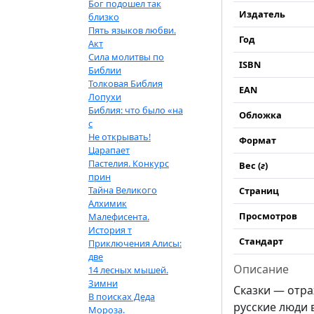
Бог подошел так
Издатель
близко
Пять языков любви.
Год
Акт
Сила молитвы по
ISBN
Библии
Толковая Библия
EAN
Лопухи
Библия: что было «на
Обложка
с
Не открывать!
Формат
Царапает
Пастелия. Конкурс
Вес (
г
)
прин
Тайна Великого
Страниц
Алхимик
Просмотров
Малефисента.
История т
Стандарт
Приключения Алисы:
две
Описание
14 лесных мышей.
Зимни
Сказки — отра
В поисках Деда
русские люди 
Мороза.