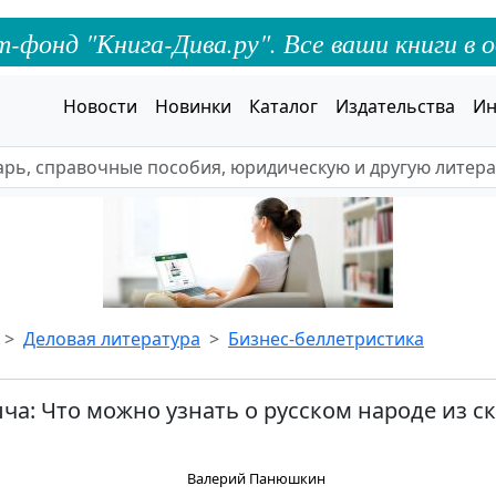
онд "Книга-Дива.ру". Все ваши книги в о
Новости
Новинки
Каталог
Издательства
Ин
Деловая литература
Бизнес-беллетристика
а: Что можно узнать о русском народе из ска
Валерий Панюшкин