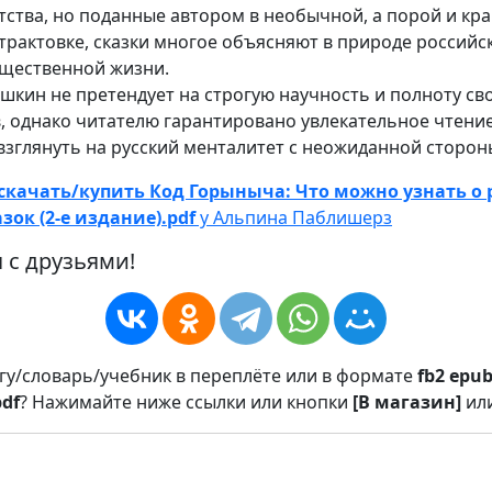
тства, но поданные автором в необычной, а порой и кр
рактовке, сказки многое объясняют в природе российск
бщественной жизни.
кин не претендует на строгую научность и полноту св
 однако читателю гарантировано увлекательное чтение
зглянуть на русский менталитет с неожиданной сторон
скачать/купить Код Горыныча: Что можно узнать о 
зок (2-е издание).pdf
у Альпина Паблишерз
 с друзьями!
игу/словарь/учебник в переплёте или в формате
fb2
epu
pdf
? Нажимайте ниже ссылки или кнопки
[В магазин]
ил