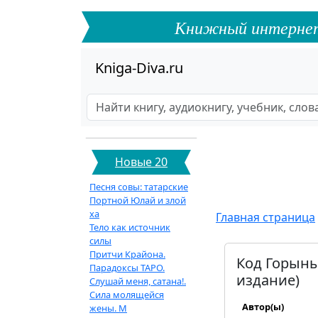
Книжный интернет-ф
Kniga-Diva.ru
Новые 20
Песня совы: татарские
Портной Юлай и злой
ха
Главная страница
Тело как источник
силы
Притчи Крайона.
Код Горыныч
Парадоксы ТАРО.
издание)
Слушай меня, сатана!.
Сила молящейся
Автор(ы)
жены. М