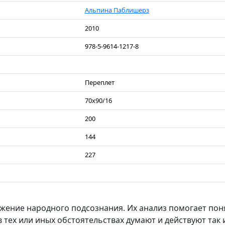
Альпина Паблишерз
2010
978-5-9614-1217-8
Переплет
70x90/16
200
144
227
жение народного подсознания. Их анализ помогает пон
в тех или иных обстоятельствах думают и действуют так 