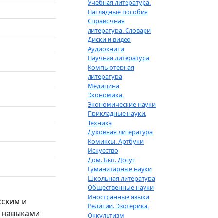
Учебная литература.
Наглядные пособия
Справочная
литература. Словари
Диски и видео
Аудиокниги
Научная литература
Компьютерная
литература
Медицина
Экономика.
Экономические науки
Прикладные науки.
Техника
Духовная литература
Комиксы. Артбуки
Искусство
Дом. Быт. Досуг
Гуманитарные науки
Школьная литература
Общественные науки
Иностранные языки
сским и
Религии. Эзотерика.
х навыками
Оккультизм