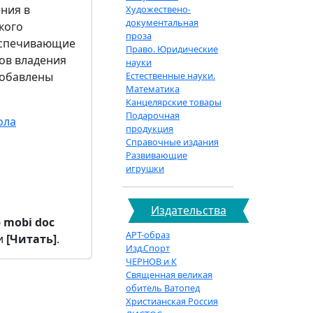
ения в
Художествено-
документальная
кого
проза
еспечивающие
Право. Юридические
ов владения
науки
добавлены
Естественные науки.
Математика
Канцелярские товары
Подарочная
ола
продукция
Справочные издания
Развивающие
игрушки
Издательства
b
mobi
doc
АРТ-образ
и
[Читать]
.
Изд.Спорт
ЧЕРНОВ и К
Священная великая
обитель Ватопед
Христианская Россия