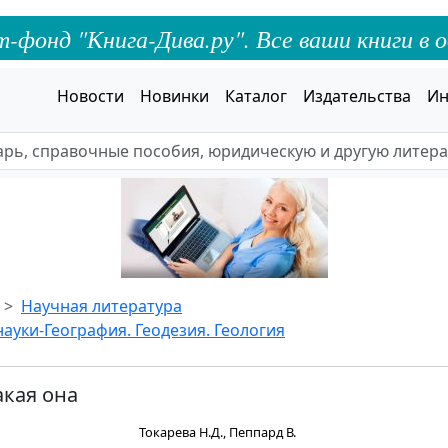
онд "Книга-Дива.ру". Все ваши книги в о
Новости
Новинки
Каталог
Издательства
Ин
Научная литература
ауки-География. Геодезия. Геология
акая она
Токарева Н.Д., Пеппард В.