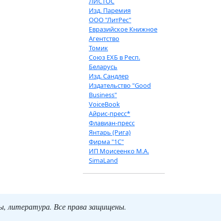
ЛИСТОС
Изд. Паремия
ООО "ЛитРес"
Евразийское Книжное
Агентство
Томик
Союз ЕХБ в Респ.
Беларусь
Изд. Сандлер
Издательство "Good
Business"
VoiceBook
Айрис-пресс*
Флавиан-пресс
Янтарь (Рига)
Фирма "1С"
ИП Моисеенко М.А.
SimaLand
ты, литература. Все права защищены.