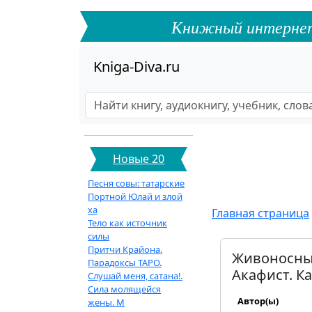
Книжный интернет-ф
Kniga-Diva.ru
Новые 20
Песня совы: татарские
Портной Юлай и злой
ха
Главная страница
Тело как источник
силы
Притчи Крайона.
Живоносный
Парадоксы ТАРО.
Акафист. К
Слушай меня, сатана!.
Сила молящейся
Автор(ы)
жены. М