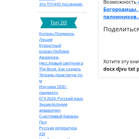
Возможность
Это ТОЧНО последняя.
Богородицы. 
паломников.
Топ 20!
Поделиться
Куприн.Поединок.
Люция
Курортный
роман.Любиме
Амазонки.
Хотите эту кн
Несс.Новый свет(книга
docx
djvu
txt
The Book. Как создать
Тетрадь-практикум по
м
Изучаем DDD -
предметн
ЕГЭ 2024. Русский язык
Энциклопедия
аквариумн
Счастливый Карман,
Пол
Русская литература
XIX