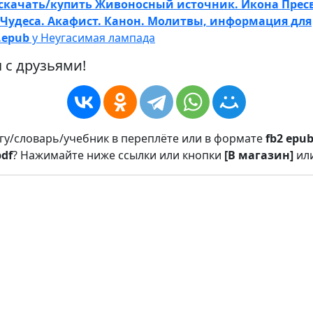
скачать/купить Живоносный источник. Икона Прес
Чудеса. Акафист. Канон. Молитвы, информация для
.epub
у Неугасимая лампада
 с друзьями!
игу/словарь/учебник в переплёте или в формате
fb2
epu
pdf
? Нажимайте ниже ссылки или кнопки
[В магазин]
ил