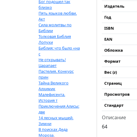
Бог подошел так
Издатель
близко
Пять языков любви.
Год
Акт
Сила молитвы по
ISBN
Библии
Толковая Библия
EAN
Лопухи
Библия: что было «на
Обложка
с
Не открывать!
Формат
Царапает
Пастелия. Конкурс
Вес (
г
)
прин
Тайна Великого
Страниц
Алхимик
Просмотров
Малефисента.
История т
Стандарт
Приключения Алисы:
две
Описание
14 лесных мышей.
Зимни
64
В поисках Деда
Мороза.