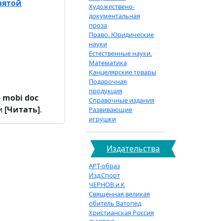
вятой
Художествено-
документальная
проза
Право. Юридические
науки
Естественные науки.
Математика
Канцелярские товары
Подарочная
продукция
b
mobi
doc
Справочные издания
и
[Читать]
.
Развивающие
игрушки
Издательства
АРТ-образ
Изд.Спорт
ЧЕРНОВ и К
Священная великая
обитель Ватопед
Христианская Россия