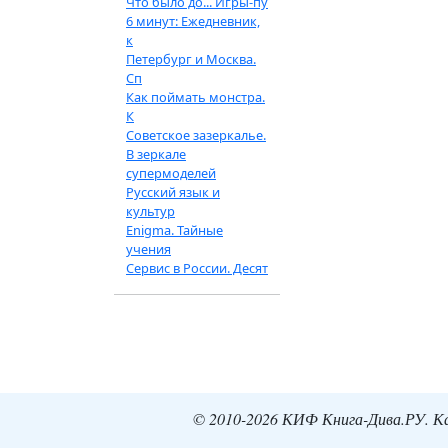
Что было до... Игры-пу
6 минут: Ежедневник,
к
Петербург и Москва.
Сп
Как поймать монстра.
К
Советское зазеркалье.
В зеркале
супермоделей
Русский язык и
культур
Enigma. Тайные
учения
Сервис в России. Десят
© 2010-2026 КИФ Книга-Дива.РУ. Кат