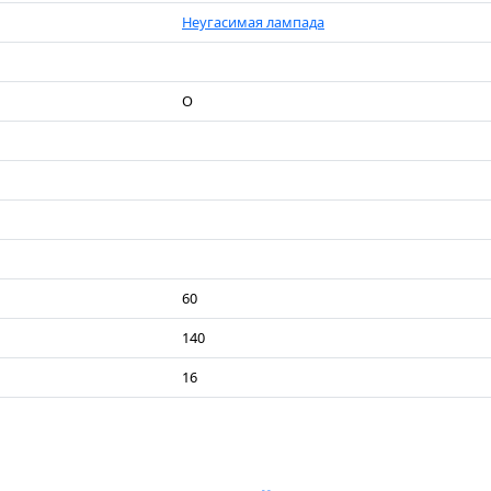
Неугасимая лампада
О
60
140
16