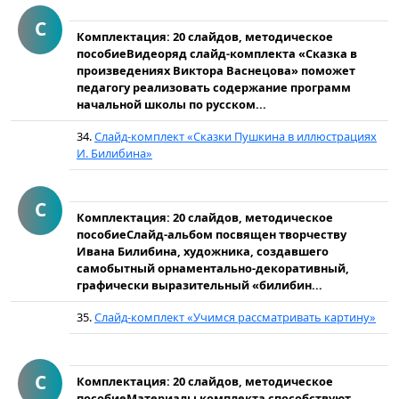
С
Комплектация: 20 слайдов, методическое
пособиеВидеоряд слайд-комплекта «Сказка в
произведениях Виктора Васнецова» поможет
педагогу реализовать содержание программ
начальной школы по русском...
34.
Слайд-комплект «Сказки Пушкина в иллюстрациях
И. Билибина»
С
Комплектация: 20 слайдов, методическое
пособиеСлайд-альбом посвящен творчеству
Ивана Билибина, художника, создавшего
самобытный орнаментально-декоративный,
графически выразительный «билибин...
35.
Слайд-комплект «Учимся рассматривать картину»
С
Комплектация: 20 слайдов, методическое
пособиеМатериалы комплекта способствуют