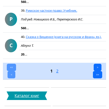
560...
39.
Римское частное право: Учебник.
Р
Под ред. Новицкого И.Б., Перетерского И.С.
560...
40.
Сказка о Вишенке (книга на русском и франц. яз.).
С
Адлунг Т.
20...
<<
>
1
2
<
>>
Каталог книг