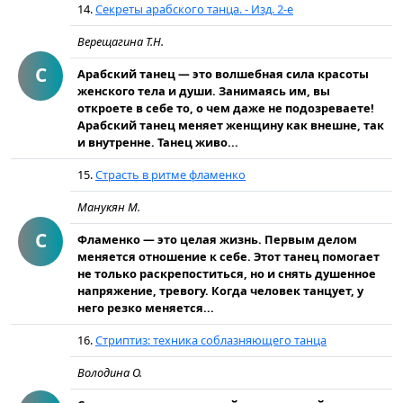
14.
Секреты арабского танца. - Изд. 2-е
Верещагина Т.Н.
С
Арабский танец — это волшебная сила красоты
женского тела и души. Занимаясь им, вы
откроете в себе то, о чем даже не подозреваете!
Арабский танец меняет женщину как внешне, так
и внутренне. Танец живо...
15.
Страсть в ритме фламенко
Манукян М.
С
Фламенко — это целая жизнь. Первым делом
меняется отношение к себе. Этот танец помогает
не только раскрепоститься, но и снять душенное
напряжение, тревогу. Когда человек танцует, у
него резко меняется...
16.
Стриптиз: техника соблазняющего танца
Володина О.