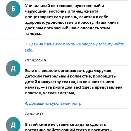
Уникальный по технике, чувственный и
Б
чарующий, восточный танец живота
олицетворяет саму жизнь, сочетая в себе
здоровье, удовольствие и красоту. Наша книга
дает вам прекрасный шанс овладеть этим
танцем...
3.
Дети на сцене: как помочь молодому таланту найти
себя
Петерсон Л.
Д
Если вы решили организовать драмкружок,
детский театральный коллектив, приобщить
детей к искусству театра, но не знаете с чего
начать, — эта книга для вас! Здесь представлена
простая, четкая система, ...
4.
Домашний кукольный театр
Рахно М.О.
Д
В этой книге не ставится задача сделать
постоянно действующий театр и воспитать