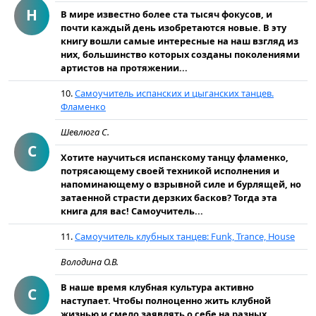
Н
В мире известно более ста тысяч фокусов, и
почти каждый день изобретаются новые. В эту
книгу вошли самые интересные на наш взгляд из
них, большинство которых созданы поколениями
артистов на протяжении...
10.
Самоучитель испанских и цыганских танцев.
Фламенко
Шевлюга С.
С
Хотите научиться испанскому танцу фламенко,
потрясающему своей техникой исполнения и
напоминающему о взрывной силе и бурлящей, но
затаенной страсти дерзких басков? Тогда эта
книга для вас! Самоучитель...
11.
Самоучитель клубных танцев: Funk, Trance, House
Володина О.В.
В наше время клубная культура активно
С
наступает. Чтобы полноценно жить клубной
жизнью и смело заявлять о себе на разных