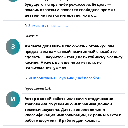
будущего актера либо режиссера. Ее цель —
помочь взрослым провести свободное время с
детьми не только интересно, но и с ...
5.
Зажигательная сальса
Никос Л.
З
Желаете добавить в свою жизнь огоньку?! Мы
предлагаем вам самый позитивный способ это
сделать — научитесь танцевать кубинскую сальсу
касино. Может, вы еще не заметили, но
"сальсомания"уже ох...
6.
Импровизация шоумена: учеб.пособие
Герасимова О.А.
И
Автор в своей работе изложил методические
требования по усвоению импровизационной
техники шоумена. Дается определение и
классификация импровизации, ее роль и место в
работе шоумена. В работе дан компл...