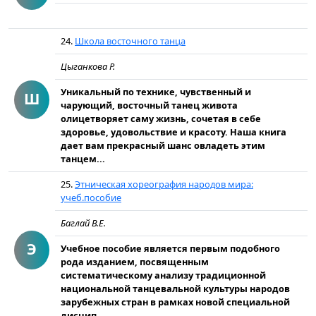
24.
Школа восточного танца
Цыганкова Р.
Уникальный по технике, чувственный и
Ш
чарующий, восточный танец живота
олицетворяет саму жизнь, сочетая в себе
здоровье, удовольствие и красоту. Наша книга
дает вам прекрасный шанс овладеть этим
танцем...
25.
Этническая хореография народов мира:
учеб.пособие
Баглай В.Е.
Э
Учебное пособие является первым подобного
рода изданием, посвященным
систематическому анализу традиционной
национальной танцевальной культуры народов
зарубежных стран в рамках новой специальной
дисцип...