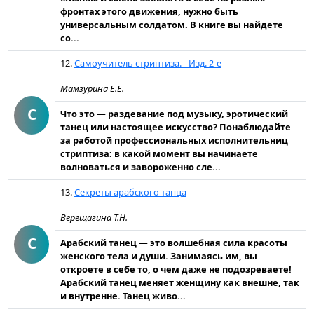
фронтах этого движения, нужно быть
универсальным солдатом. В книге вы найдете
со...
12.
Самоучитель стриптиза. - Изд. 2-е
Мамзурина Е.Е.
С
Что это — раздевание под музыку, эротический
танец или настоящее искусство? Понаблюдайте
за работой профессиональных исполнительниц
стриптиза: в какой момент вы начинаете
волноваться и завороженно сле...
13.
Секреты арабского танца
Верещагина Т.Н.
С
Арабский танец — это волшебная сила красоты
женского тела и души. Занимаясь им, вы
откроете в себе то, о чем даже не подозреваете!
Арабский танец меняет женщину как внешне, так
и внутренне. Танец живо...