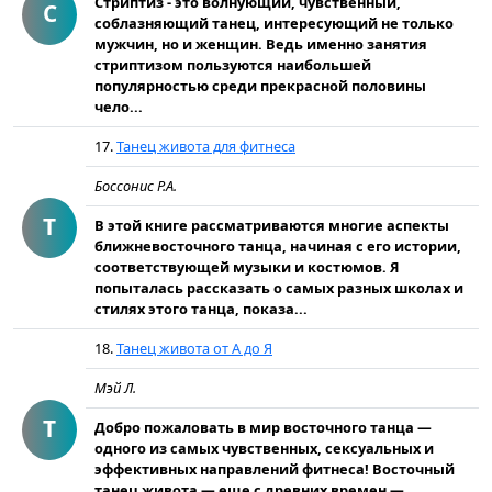
Стриптиз - это волнующий, чувственный,
С
соблазняющий танец, интересующий не только
мужчин, но и женщин. Ведь именно занятия
стриптизом пользуются наибольшей
популярностью среди прекрасной половины
чело...
17.
Танец живота для фитнеса
Боссонис Р.А.
Т
В этой книге рассматриваются многие аспекты
ближневосточного танца, начиная с его истории,
соответствующей музыки и костюмов. Я
попыталась рассказать о самых разных школах и
стилях этого танца, показа...
18.
Танец живота от А до Я
Мэй Л.
Т
Добро пожаловать в мир восточного танца —
одного из самых чувственных, сексуальных и
эффективных направлений фитнеса! Восточный
танец живота — еще с древних времен —