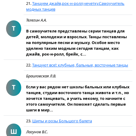
21.
Танцуем джайв,рок-н-ролл,чечетку.Самоучитель
модных танцев
Телегин А.А.
Т
В самоучителе представлены серии танцев для
детей, молодежи и взрослых. Танцы поставлены
на популярные песни и музыку. Особое место
уделено таким модным сегодня танцам, как
джайв, рок-н-ролл, брейк, с...
22.
Танцуют все!: клубные, бальные, восточные танцы
Браиловская Л.В.
Т
Если у вас рядом нет школы бальных или клубных
танцев, студии восточного танца живота и т.п., но
хочется танцевать, а учить некому, то начните с
этого самоучителя. Он поможет сделать первые
шаги в мир...
23.
Шипы и розы Большого балета
Ш
Лагунов В.С.