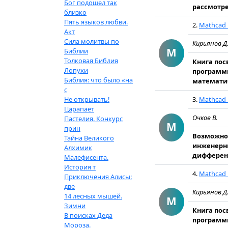
Бог подошел так
рассмотре
близко
Пять языков любви.
2.
Mathcad 
Акт
Сила молитвы по
Кирьянов Д
M
Библии
Толковая Библия
Книга по
Лопухи
программы
Библия: что было «на
математич
с
Не открывать!
3.
Mathcad 
Царапает
Очков В.
Пастелия. Конкурс
M
прин
Возможнос
Тайна Великого
инженерны
Алхимик
дифференц
Малефисента.
История т
4.
Mathcad 
Приключения Алисы:
две
Кирьянов Д
14 лесных мышей.
M
Зимни
Книга по
В поисках Деда
программы
Мороза.