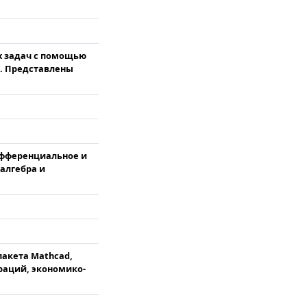
х задач с помощью
е. Представлены
ифференциальное и
алгебра и
акета Mathcad,
раций, экономико-