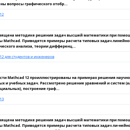
ны вопросы графического отобр...
12
.
священа методике решения задач высшей математики при помо
 Mathcad. Приводятся примеры расчета типовых задач линейно
еского анализа, теории дифференц...
12 для студентов и инженеров
ти Mathcad 12 проиллюстрированы на примерах решения научно
х и учебных задач. Рассмотрено решение уравнений и систем (а
иальных), построение граф...
13
.
священа методике решения задач высшей математики при помо
 Mathcad. Приводятся примеры расчета типовых задач ли-нейно