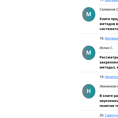
Салманов О
М
Книга пре
методов в
системати
18.
Математ
Иглин С.
М
Рассматри
закрепле
методы), 
19.
Нечетко
Леоненков 
Н
В книге р
наукоемки
понятия т
20.
Самоучи