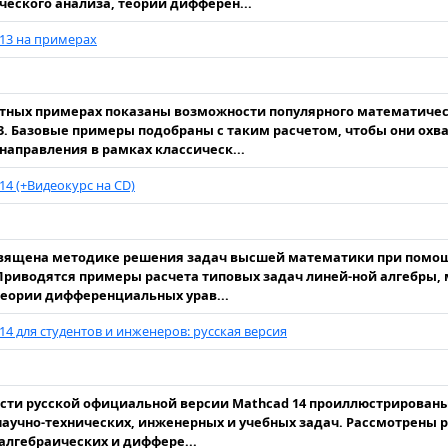
еского анализа, теории дифферен...
13 на примерах
.
тных примерах показаны возможности популярного математичес
3. Базовые примеры подобраны с таким расчетом, чтобы они охв
направления в рамках классическ...
14 (+Видеокурс на CD)
.
священа методике решения задач высшей математики при пом
Приводятся примеры расчета типовых задач линей-ной алгебры,
теории дифференциальных урав...
14 для студентов и инженеров: русская версия
ти русской официальной версии Mathcad 14 проиллюстрированы
аучно-технических, инженерных и учебных задач. Рассмотрены 
(алгебраических и диффере...