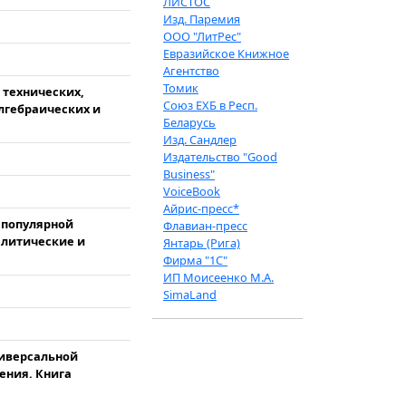
ЛИСТОС
Изд. Паремия
ООО "ЛитРес"
Евразийское Книжное
Агентство
Томик
 технических,
Союз ЕХБ в Респ.
лгебраических и
Беларусь
Изд. Сандлер
Издательство "Good
Business"
VoiceBook
Айрис-пресс*
 популярной
Флавиан-пресс
алитические и
Янтарь (Рига)
Фирма "1С"
ИП Моисеенко М.А.
SimaLand
иверсальной
ения. Книга