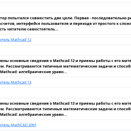
.
втор попытался совместить две цели. Первая - последовательно 
асчетов, интерфейсе пользователя и переходя от простого к слож
ть читателю самостоятель...
тель Mathcad 12
.
ены основные сведения о Mathcad 12 и приемы работы с его ма
м. Рассматриваются типичные математические задачи и способ
athcad: алгебраические уравн...
тель Mathcad 13
.
ены основные сведения о Mathcad 13 и приемы работы с его ма
м. Рассматриваются типичные математические задачи и способ
athcad: алгебраические уравн...
итель MathCAD 2001