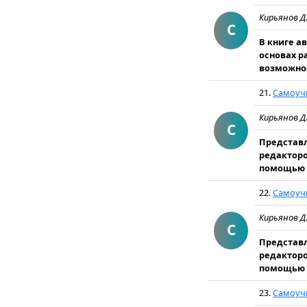
Кирьянов Д
С
В книге а
основах р
возможнос
21.
Самоучи
Кирьянов Д
С
Представл
редакторо
помощью M
22.
Самоучи
Кирьянов Д
С
Представл
редакторо
помощью M
23.
Самоуч