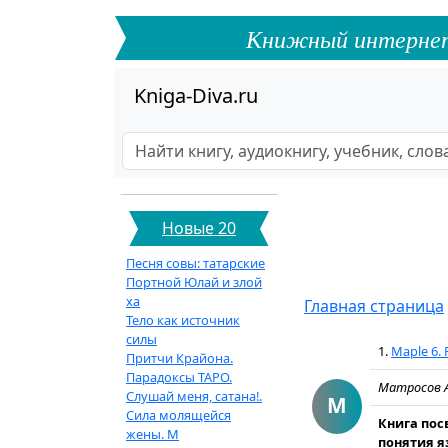
Книжный интернет-ф
Kniga-Diva.ru
Новые 20
Песня совы: татарские
Портной Юлай и злой
ха
Главная страница
Тело как источник
силы
1.
Maple 6.
Притчи Крайона.
Парадоксы ТАРО.
Матросов 
Слушай меня, сатана!.
M
Сила молящейся
Книга пос
жены. М
понятия я