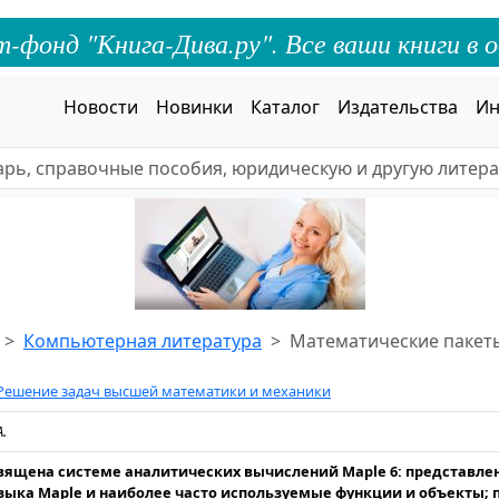
онд "Книга-Дива.ру". Все ваши книги в о
Новости
Новинки
Каталог
Издательства
Ин
Компьютерная литература
Математические пакет
 Решение задач высшей математики и механики
А.
вящена системе аналитических вычислений Maple 6: представле
зыка Maple и наиболее часто используемые функции и объекты; 