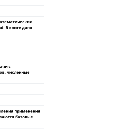
математических
d. В книге дано
ачи с
ов, численные
авления применения
ываются базовые