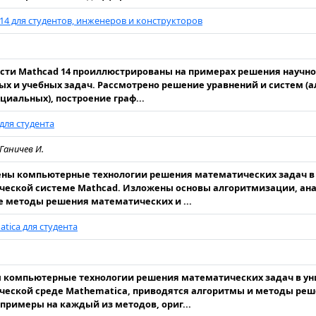
14 для студентов, инженеров и конструкторов
ти Mathcad 14 проиллюстрированы на примерах решения научно
х и учебных задач. Рассмотрено решение уравнений и систем (а
иальных), построение граф...
для студента
 Ганичев И.
ены компьютерные технологии решения математических задач в
еской системе Mathcad. Изложены основы алгоритмизации, ан
 методы решения математических и ...
tica для студента
 компьютерные технологии решения математических задач в ун
еской среде Mathematica, приводятся алгоритмы и методы реш
примеры на каждый из методов, ориг...