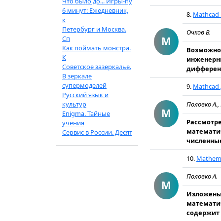
Что было до... Игры-пу
6 минут: Ежедневник,
8.
Mathcad 
к
Петербург и Москва.
Очков В.
Сп
M
Как поймать монстра.
Возможнос
К
инженерны
Советское зазеркалье.
дифференц
В зеркале
супермоделей
9.
Mathcad 
Русский язык и
культур
Половко А.,
M
Enigma. Тайные
Рассмотр
учения
математич
Сервис в России. Десят
численные
10.
Mathema
Половко А.
M
Изложены
математич
содержит 