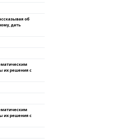
рассказывая об
ному, дать
тематическим
ы их решения с
тематическим
ы их решения с