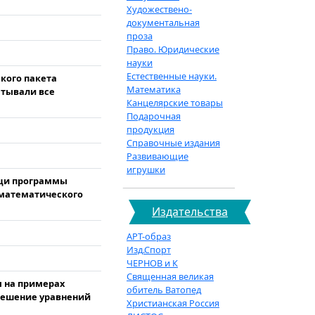
Художествено-
документальная
проза
Право. Юридические
науки
Естественные науки.
кого пакета
Математика
атывали все
Канцелярские товары
Подарочная
продукция
Справочные издания
Развивающие
игрушки
ощи программы
 математического
Издательства
АРТ-образ
Изд.Спорт
ЧЕРНОВ и К
Священная великая
 на примерах
обитель Ватопед
решение уравнений
Христианская Россия