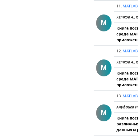
11.
MATLAB
Кетков А.,
M
Книга пос
среде MAT
приложени
12.
MATLAB
Кетков А.,
M
Книга пос
среде MAT
приложени
13.
MATLAB 
Ануфриев И.
M
Книга пос
различных
данных и 