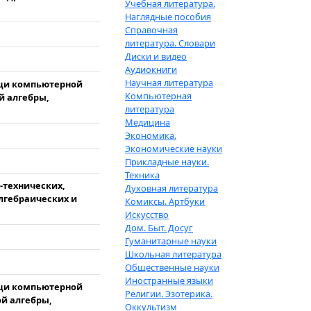
Учебная литература.
Наглядные пособия
Справочная
литература. Словари
Диски и видео
Аудиокниги
Научная литература
щи компьютерной
Компьютерная
й алгебры,
литература
Медицина
Экономика.
Экономические науки
Прикладные науки.
Техника
-технических,
Духовная литература
лгебраических и
Комиксы. Артбуки
Искусство
Дом. Быт. Досуг
Гуманитарные науки
Школьная литература
Общественные науки
Иностранные языки
щи компьютерной
Религии. Эзотерика.
й алгебры,
Оккультизм