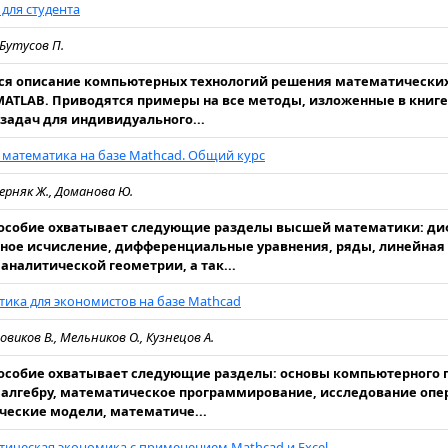
для студента
 Бутусов П.
ся описание компьютерных технологий решения математически
ATLAB. Приводятся примеры на все методы, изложенные в книг
задач для индивидуального...
математика на базе Mathcad. Общий курс
Черняк Ж., Доманова Ю.
пособие охватывает следующие разделы высшей математики: д
ное исчисление, дифференциальные уравнения, ряды, линейная 
аналитической геометрии, а так...
ика для экономистов на базе Mathcad
Новиков В., Мельников О., Кузнецов А.
особие охватывает следующие разделы: основы компьютерного п
алгебру, математическое программирование, исследование опе
еские модели, математиче...
ическая экономика с применением Mathcad и Excel