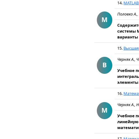
14.
MATLAB 
Половко А.,
M
Содержит
системы M
варианты 
15.
Высшая 
Черняк А., 
В
Учебное 
интеграль
элементы 
16.
Математ
Черняк А., 
М
Учебное п
линейную 
математич
17.
Математ