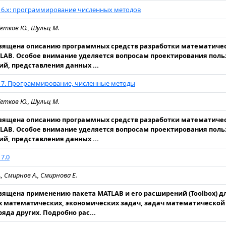
 6.x: программирование численных методов
 Кетков Ю., Шульц М.
вящена описанию программных средств разработки математичес
LAB. Особое внимание уделяется вопросам проектирования поль
й, представления данных ...
 7. Программирование, численные методы
 Кетков Ю., Шульц М.
вящена описанию программных средств разработки математичес
LAB. Особое внимание уделяется вопросам проектирования поль
й, представления данных ...
7.0
, Смирнов А., Смирнова Е.
вящена применению пакета MATLAB и его расширений (Toolbox) д
 математических, экономических задач, задач математической
ряда других. Подробно рас...