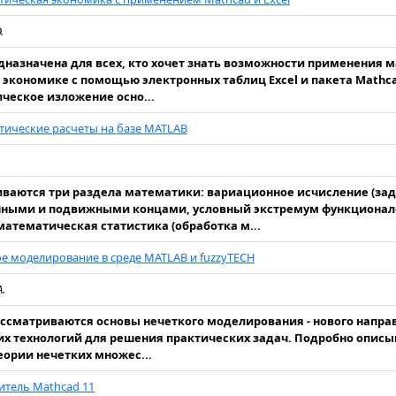
.
дназначена для всех, кто хочет знать возможности применения 
 экономике с помощью электронных таблиц Excel и пакета Mathca
ческое изложение осно...
ические расчеты на базе MATLAB
ваются три раздела математики: вариационное исчисление (зад
нными и подвижными концами, условный экстремум функционал
математическая статистика (обработка м...
е моделирование в среде MATLAB и fuzzyTECH
А.
ассматриваются основы нечеткого моделирования - нового напр
х технологий для решения практических задач. Подробно опис
еории нечетких множес...
тель Mathcad 11