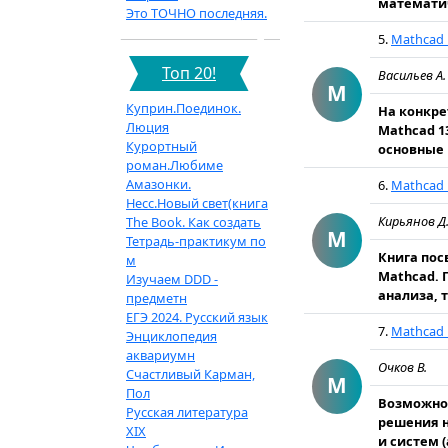
математич
Это ТОЧНО последняя.
5.
Mathcad 
Топ 20!
Васильев А
M
Куприн.Поединок.
На конкре
Люция
Mathcad 1
Курортный
основные 
роман.Любиме
Амазонки.
6.
Mathcad 
Несс.Новый свет(книга
Кирьянов Д
The Book. Как создать
M
Тетрадь-практикум по
Книга по
м
Mathcad. 
Изучаем DDD -
анализа, 
предметн
ЕГЭ 2024. Русский язык
7.
Mathcad 
Энциклопедия
аквариумн
Очков В.
Счастливый Карман,
M
Пол
Возможнос
Русская литература
решения н
XIX
и систем 