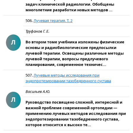
задач клинической радиологии. Обобщены
многолетние разработки новых методов ...
506.
Лучевая терапия. Т. 2
Труфанов Г. Е.
Л
Во втором томе учебника изложены физические
основы и радиобиологические предпосылки
лучевой терапии. Освещены различные методы
лучевой терапии, вопросы предлучевого
планирования, современное техничес...
507.
Лучевые методы исследования при
эндопротезировании тазобедренного сустава
Васильев А.Ю.
Л
Руководство посвящено сложной, интересной и
важной проблеме современной ортопедии —
применению лучевых методов исследования при
эндопротезировании тазобедренного сустава,
которое относится к высоко те...