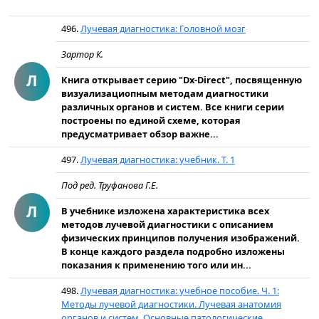
496.
Лучевая диагностика: Головной мозг
Зартор К.
Л
Книга открывает серию "Dx-Direct", посвященную
визуализациопным методам диагностики
различных органов и систем. Все книги серии
построены по единой схеме, которая
предусматривает обзор важне...
497.
Лучевая диагностика: учебник. Т. 1
Под ред. Труфанова Г.Е.
Л
В учебнике изложена характеристика всех
методов лучевой диагностики с описанием
физических принципов получения изображений.
В конце каждого раздела подробно изложены
показания к применению того или ин...
498.
Лучевая диагностика: учебное пособие. Ч. 1:
Методы лучевой диагностики. Лучевая анатомия
органов и систем. Основные патологические