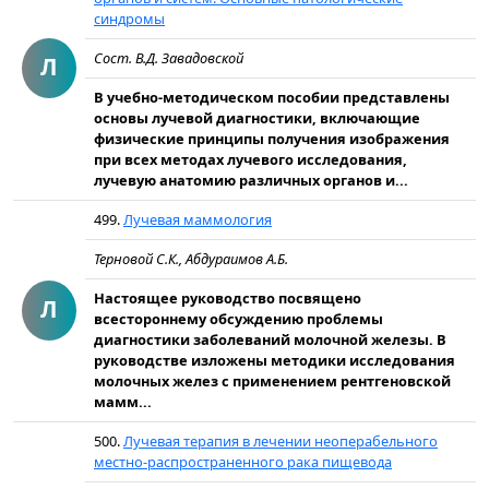
синдромы
Сост. В.Д. Завадовской
Л
В учебно-методическом пособии представлены
основы лучевой диагностики, включающие
физические принципы получения изображения
при всех методах лучевого исследования,
лучевую анатомию различных органов и...
499.
Лучевая маммология
Терновой С.К., Абдураимов А.Б.
Настоящее руководство посвящено
Л
всестороннему обсуждению проблемы
диагностики заболеваний молочной железы. В
руководстве изложены методики исследования
молочных желез с применением рентгеновской
мамм...
500.
Лучевая терапия в лечении неоперабельного
местно-распространенного рака пищевода