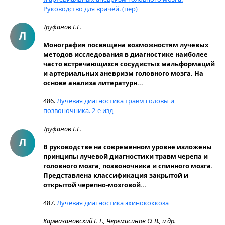
Руководство для врачей. (пер)
Труфанов Г.Е.
Л
Монография посвящена возможностям лучевых
методов исследования в диагностике наиболее
часто встречающихся сосудистых мальформаций
и артериальных аневризм головного мозга. На
основе анализа литературн...
486.
Лучевая диагностика травм головы и
позвоночника. 2-е изд
Труфанов Г.Е.
Л
В руководстве на современном уровне изложены
принципы лучевой диагностики травм черепа и
головного мозга, позвоночника и спинного мозга.
Представлена классификация закрытой и
открытой черепно-мозговой...
487.
Лучевая диагностика эхинококкоза
Кармазановский Г. Г., Черемисинов О. В., и др.