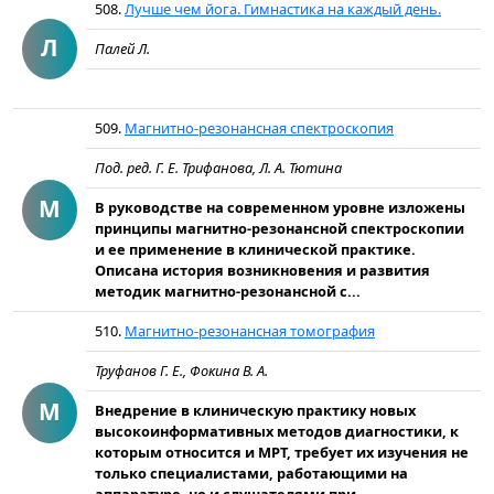
508.
Лучше чем йога. Гимнастика на каждый день.
Л
Палей Л.
509.
Магнитно-резонансная спектроскопия
Под. ред. Г. Е. Трифанова, Л. А. Тютина
М
В руководстве на современном уровне изложены
принципы магнитно-резонансной спектроскопии
и ее применение в клинической практике.
Описана история возникновения и развития
методик магнитно-резонансной с...
510.
Магнитно-резонансная томография
Труфанов Г. Е., Фокина В. А.
М
Внедрение в клиническую практику новых
высокоинформативных методов диагностики, к
которым относится и МРТ, требует их изучения не
только специалистами, работающими на