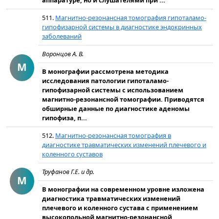
аппаратуре, но и слушателями при ...
511.
Магнитно-резонансная томография гипоталамо-
гипофизарной системы в диагностике эндокринных
заболеваний
Воронцов А. В.
М
В монографии рассмотрена методика
исследования патологии гипоталамо-
гипофизарной системы с использованием
магнитно-резонансной томографии. Приводятся
обширные данные по диагностике аденомы
гипофиза, п...
512.
Магнитно-резонансная томография в
диагностике травматических изменений плечевого и
коленного суставов
Труфанов Г.Е. и др.
М
В монографии на современном уровне изложена
диагностика травматических изменений
плечевого и коленного сустава с применением
высокопольной магнитно-резонансной