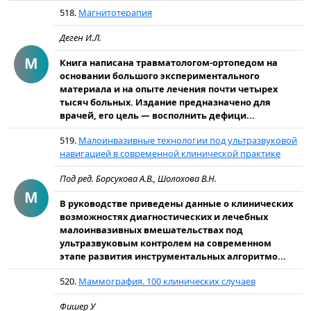
518.
Магнитотерапия
Деген И.Л.
М
Книга написана травматологом-ортопедом на
основании большого экспериментального
материала и на опыте лечения почти четырех
тысяч больных. Издание предназначено для
врачей, его цель — восполнить дефици...
519.
Малоинвазивные технологии под ультразвуковой
навигацией в современной клинической практике
Под ред. Борсукова А.В., Шолохова В.Н.
М
В руководстве приведены данные о клинических
возможностях диагностических и лечебных
малоинвазивных вмешательствах под
ультразвуковым контролем на современном
этапе развития инструментальных алгоритмо...
520.
Маммография. 100 клинических случаев
Фишер У