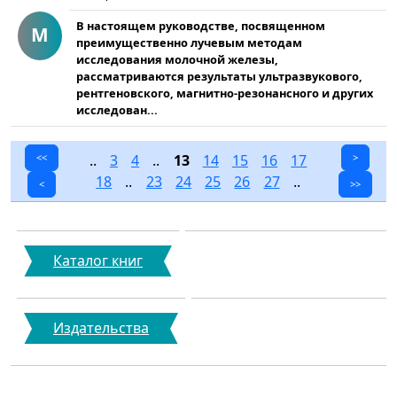
В настоящем руководстве, посвященном
М
преимущественно лучевым методам
исследования молочной железы,
рассматриваются результаты ультразвукового,
рентгеновского, магнитно-резонансного и других
исследован...
<<
..
3
4
..
13
14
15
16
17
>
18
..
23
24
25
26
27
..
<
>>
Каталог книг
Издательства