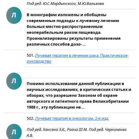
Под ред. Ю.С.Мардынского, М.Ю.Валькова
Л
В монографии изложены и обобщены
современные подходы к лучевому лечению
больных местно-распространенным
неоперабельным раком пищевода.
Проанализированы результаты применения
различных способов дозо-...
501.
Лучевая терапия в лечении рака. Практическое
руководство
Л
Помимо использования данной публикации в
научных исследованиях, в критических статьях и
обзорах, что разрешено Законом об охране
авторского и патентного права Великобритании
1988 г., эту публикацию не...
502.
Лучевая терапия в онкологии. 2-е изд.
Под ред. Хансена Э.К., Роача III М. Под ред. Черниченко
Л
А.В.