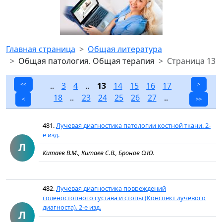
Главная страница
Общая литература
Общая патология. Общая терапия
Страница 13
<<
..
3
4
..
13
14
15
16
17
>
18
..
23
24
25
26
27
..
<
>>
481.
Лучевая диагностика патологии костной ткани. 2-
е изд.
Л
Китаев В.М., Китаев С.В., Бронов О.Ю.
482.
Лучевая диагностика повреждений
голеностопного сустава и стопы (Конспект лучевого
диагноста). 2-е изд.
Л