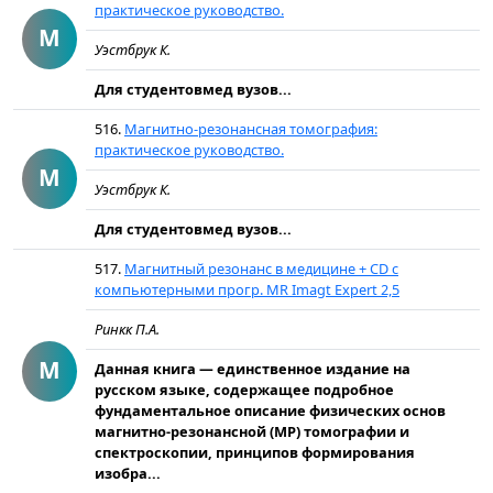
практическое руководство.
М
Уэстбрук К.
Для студентовмед вузов...
516.
Магнитно-резонансная томография:
практическое руководство.
М
Уэстбрук К.
Для студентовмед вузов...
517.
Магнитный резонанс в медицине + CD с
компьютерными прогр. MR Imagt Expert 2,5
Ринкк П.А.
М
Данная книга — единственное издание на
русском языке, содержащее подробное
фундаментальное описание физических основ
магнитно-резонансной (МР) томографии и
спектроскопии, принципов формирования
изобра...