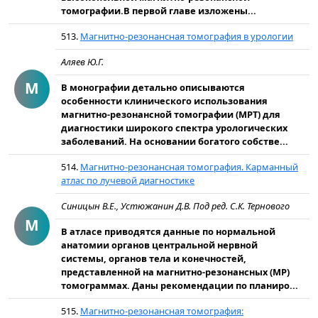
томографии.В первой главе изложены...
513.
Магнитно-резонансная томография в урологии
Аляев Ю.Г.
М
В монографии детально описываются
особенности клинического использования
магнитно-резонансной томографии (МРТ) для
диагностики широкого спектра урологических
заболеваний. На основании богатого собстве...
514.
Магнитно-резонансная томография. Карманный
атлас по лучевой диагностике
Синицын В.Е., Устюжанин Д.В. Под ред. С.К. Тернового
М
В атласе приводятся данные по нормальной
анатомии органов центральной нервной
системы, органов тела и конечностей,
представленной на магнитно-резонансных (МР)
томограммах. Даны рекомендации по планиро...
515.
Магнитно-резонансная томография: