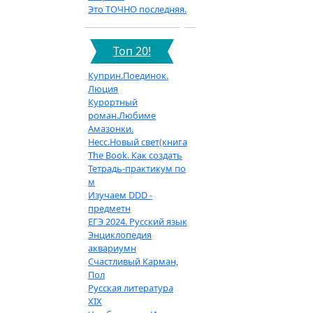
Это ТОЧНО последняя.
Топ 20!
Куприн.Поединок.
Люция
Курортный
роман.Любиме
Амазонки.
Несс.Новый свет(книга
The Book. Как создать
Тетрадь-практикум по
м
Изучаем DDD -
предметн
ЕГЭ 2024. Русский язык
Энциклопедия
аквариумн
Счастливый Карман,
Пол
Русская литература
XIX