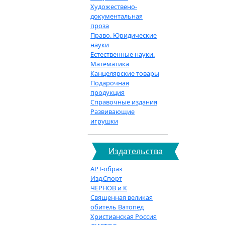
Художествено-
документальная
проза
Право. Юридические
науки
Естественные науки.
Математика
Канцелярские товары
Подарочная
продукция
Справочные издания
Развивающие
игрушки
Издательства
АРТ-образ
Изд.Спорт
ЧЕРНОВ и К
Священная великая
обитель Ватопед
Христианская Россия