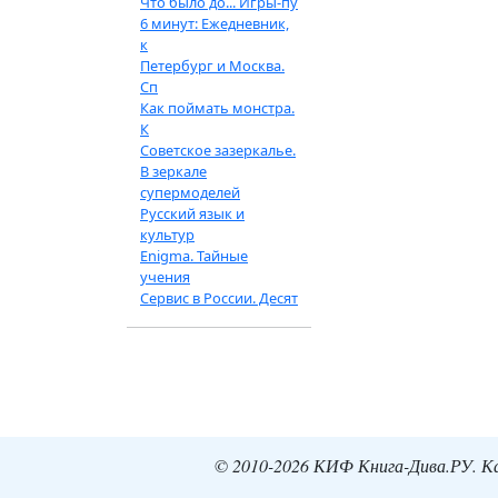
Что было до... Игры-пу
6 минут: Ежедневник,
к
Петербург и Москва.
Сп
Как поймать монстра.
К
Советское зазеркалье.
В зеркале
супермоделей
Русский язык и
культур
Enigma. Тайные
учения
Сервис в России. Десят
© 2010-2026 КИФ Книга-Дива.РУ. Кат