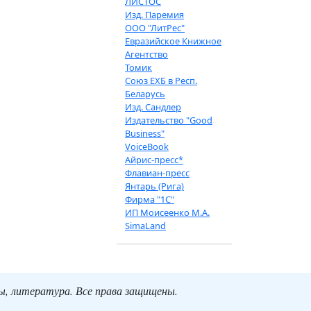
ЛИСТОС
Изд. Паремия
ООО "ЛитРес"
Евразийское Книжное
Агентство
Томик
Союз ЕХБ в Респ.
Беларусь
Изд. Сандлер
Издательство "Good
Business"
VoiceBook
Айрис-пресс*
Флавиан-пресс
Янтарь (Рига)
Фирма "1С"
ИП Моисеенко М.А.
SimaLand
ты, литература. Все права защищены.