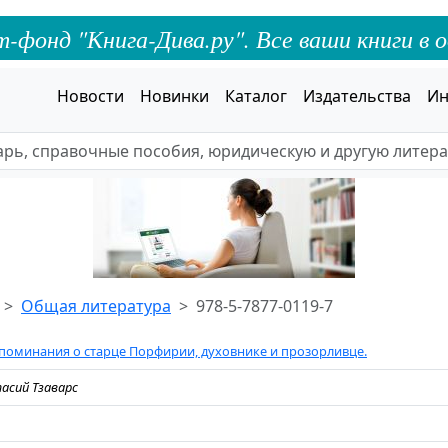
онд "Книга-Дива.ру". Все ваши книги в о
Новости
Новинки
Каталог
Издательства
Ин
Общая литература
978-5-7877-0119-7
поминания о старце Порфирии, духовнике и прозорливце.
асий Тзаварс