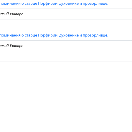
поминания о старце Порфирии, духовнике и прозорливце.
асий Тзаварс
поминания о старце Порфирии, духовнике и прозорливце.
асий Тзаварс