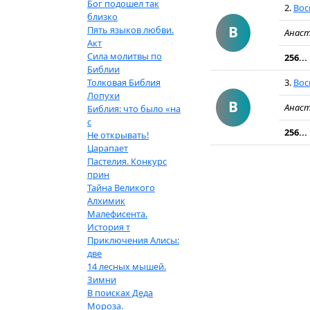
Бог подошел так
2.
Вос
близко
В
Пять языков любви.
Анаст
Акт
Сила молитвы по
256...
Библии
Толковая Библия
3.
Вос
Лопухи
В
Анаст
Библия: что было «на
с
256...
Не открывать!
Царапает
Пастелия. Конкурс
прин
Тайна Великого
Алхимик
Малефисента.
История т
Приключения Алисы:
две
14 лесных мышей.
Зимни
В поисках Деда
Мороза.