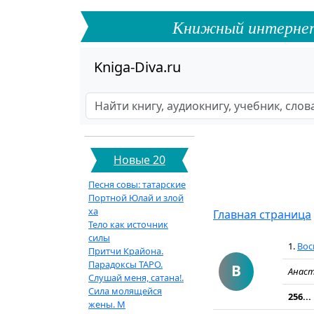
Книжный интернет-ф
Kniga-Diva.ru
Новые 20
Песня совы: татарские
Портной Юлай и злой
ха
Главная страница
Тело как источник
силы
1.
Вос
Притчи Крайона.
Парадоксы ТАРО.
В
Анаст
Слушай меня, сатана!.
Сила молящейся
256...
жены. М