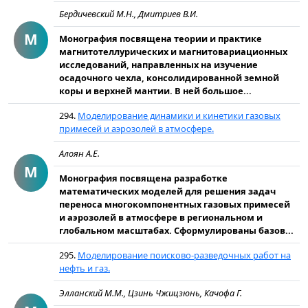
Бердичевский М.Н., Дмитриев В.И.
М
Монография посвящена теории и практике
магнитотеллурических и магнитовариационных
исследований, направленных на изучение
осадочного чехла, консолидированной земной
коры и верхней мантии. В ней большое...
294.
Моделирование динамики и кинетики газовых
примесей и аэрозолей в атмосфере.
Алоян А.Е.
М
Монография посвящена разработке
математических моделей для решения задач
переноса многокомпонентных газовых примесей
и аэрозолей в атмосфере в региональном и
глобальном масштабах. Сформулированы базов...
295.
Моделирование поисково-разведочных работ на
нефть и газ.
Элланский М.М., Цзинь Чжицзюнь, Качофа Г.