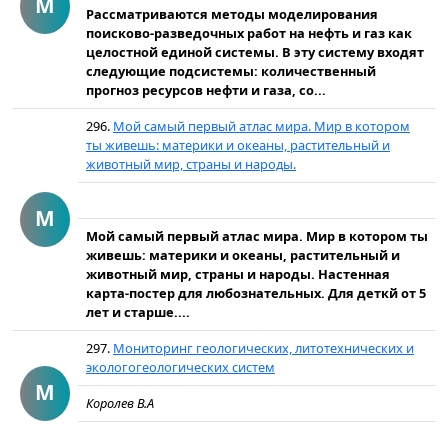
М
Рассматриваются методы моделирования
поисково-разведочных работ на нефть и газ как
целостной единой системы. В эту систему входят
следующие подсистемы: количественный
прогноз ресурсов нефти и газа, со...
296.
Мой самый первый атлас мира. Мир в котором
ты живешь: материки и океаны, растительный и
животный мир, страны и народы.
М
Мой самый первый атлас мира. Мир в котором ты
живешь: материки и океаны, растительный и
животный мир, страны и народы. Настенная
карта-постер для любознательных. Для деткй от 5
лет и старше....
297.
Мониторинг геологических, литотехнических и
экологогеологических систем
М
Королев В.А