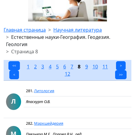
Главная страница
Научная литература
Естественные науки-География. Геодезия.
Геология
Страница 8
<<
1
2
3
4
5
6
7
8
9
10
11
>
12
<
>>
281.
Литология
Л
Япаскурт О.В.
282.
Маркшейдерия
М
Певзнера М.Е., Попова В.Н., ред.