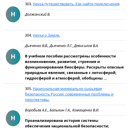
303.
Наука путешествовать. Как найти приключения
Н
Должанский В.
304.
Науки о Земле.
Дьяченко В.В., Дьяченко Л.Г., Девисилов В.А.
Н
В учебном пособии рассмотрены особенности
возникновения, развития, строения и
функционирования биосферы. Раскрыты опасные
природные явления, связанные с литосферой,
гидросферой и атмосферой, обобщены ...
305.
Национальная минерально-сырьевая
безопасность России: современные проблемы и
перспективы.
Воробьев А.Е., Балыхин Г.А., Комащенко В.И.
Н
Проанализирована история системы
обеспечения национальной безопасности;