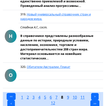
единственно приемлемой и возможной.
Проведенный анализ прогрессивны...
319.
Новый универсальный справочник стран и
народов мира.
Стадник А.Г., сост.
Н
В справочнике представлены разнообразные
данные по истории, природным условиям,
населению, экономике, торговле и
достопримечательностям 208 стран мира.
Материал основывается на новейших
статистических...
320.
Обитатели Австралии. Плакат
О
<<
1
2
3
4
5
6
7
8
9
10
11
>
12
<
>>