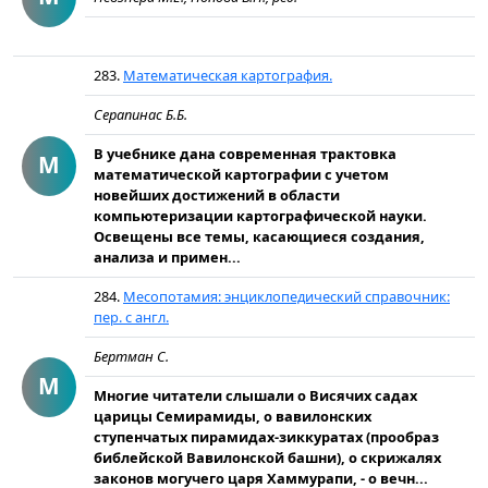
283.
Математическая картография.
Серапинас Б.Б.
В учебнике дана современная трактовка
М
математической картографии с учетом
новейших достижений в области
компьютеризации картографической науки.
Освещены все темы, касающиеся создания,
анализа и примен...
284.
Месопотамия: энциклопедический справочник:
пер. с англ.
Бертман С.
М
Многие читатели слышали о Висячих садах
царицы Семирамиды, о вавилонских
ступенчатых пирамидах-зиккуратах (прообраз
библейской Вавилонской башни), о скрижалях
законов могучего царя Хаммурапи, - о вечн...