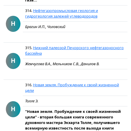
газа...
314.
Нефтегазопромысловая геология и
гидрогеология залежей углеводородов
Н
Брагин И.П., Чоловский
315.
Нижний палеозой Печорского нефтегазоносного
бассейна
Н
Жемчугова В.А., Мельников С.В., Данилов В.
316.
Новая земля. Пробуждение к своей жизненной
цели
Толле Э.
Н
"Новая земля. Пробуждение к своей жизненной
цели" - вторая большая книга современного
духовного мастера Экхарта Толле, получившего
всемирную известность после выхода книги