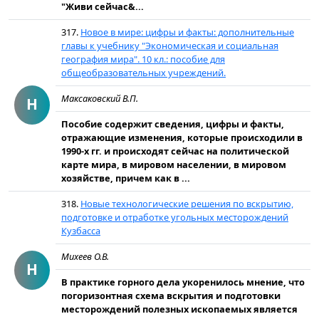
"Живи сейчас&...
317.
Новое в мире: цифры и факты: дополнительные
главы к учебнику "Экономическая и социальная
география мира". 10 кл.: пособие для
общеобразовательных учреждений.
Максаковский В.П.
Н
Пособие содержит сведения, цифры и факты,
отражающие изменения, которые происходили в
1990-х гг. и происходят сейчас на политической
карте мира, в мировом населении, в мировом
хозяйстве, причем как в ...
318.
Новые технологические решения по вскрытию,
подготовке и отработке угольных месторождений
Кузбасса
Михеев О.В.
Н
В практике горного дела укоренилось мнение, что
погоризонтная схема вскрытия и подготовки
месторождений полезных ископаемых является