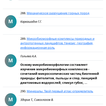
288.
Механическое разрушение горных пород
М
Каркашадзе Г.Г.
289.
Микробиоморфные комплексы природных и
антропогенных ландшафтов. Генезис, география,
информационная роль
Гольева А.А.
М
Основу микробиоморфологии составляет
изучение микробиоморфных комплексов -
сочетаний микроскопических частиц биогенной
природы: фитолитов, пыльцы и спор, панцирей
диатомовых водорослей, спикул губок, ...
290.
Минералы. Твой первый атлас-определитель
М
Здорик Т., Сивоглазов В.