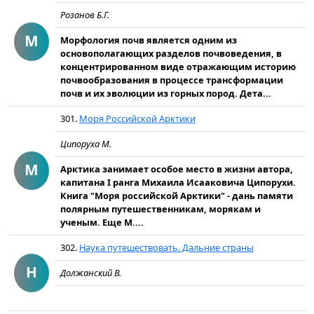
Розанов Б.Г.
М
Морфология почв является одним из
основополагающих разделов почвоведения, в
концентрированном виде отражающим историю
почвообразования в процессе трансформации
почв и их эволюции из горных пород. Дета...
301.
Моря Российской Арктики
Ципоруха М.
М
Арктика занимает особое место в жизни автора,
капитана I ранга Михаила Исааковича Ципорухи.
Книга "Моря российской Арктики" - дань памяти
полярным путешественникам, морякам и
ученым. Еще М....
302.
Наука путешествовать. Дальние страны
Н
Должанский В.