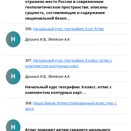
отражено место России в современном
геополитическом пространстве; описаны
сущность, составляющие и содержание
национальной безоп...
306.
Начальный курс географии. 6 кл. Атлас
Н
Душина И.В., Летягин А.А.
307.
Начальный курс географии. 6 класс: атлас с
комплектом контурных карт.
Н
Душина И.В., Летягин А.А.
Начальный курс географии. 6 класс: атлас с
комплектом контурных карт....
308.
Наша Земля. Иллюстрированный атлас: пер. с
англ.
Н
Атлас поможет детям среднего школьного