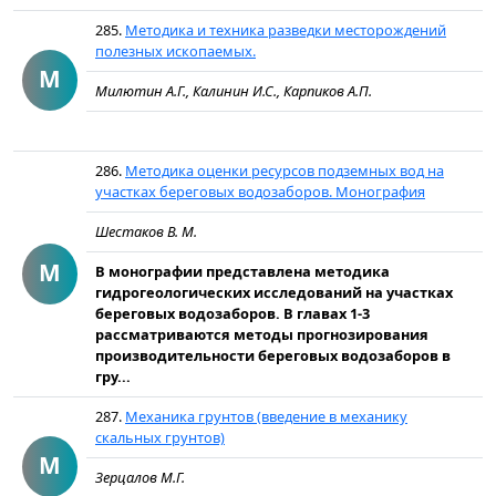
285.
Методика и техника разведки месторождений
полезных ископаемых.
М
Милютин А.Г., Калинин И.С., Карпиков А.П.
286.
Методика оценки ресурсов подземных вод на
участках береговых водозаборов. Монография
Шестаков В. М.
М
В монографии представлена методика
гидрогеологических исследований на участках
береговых водозаборов. В главах 1-3
рассматриваются методы прогнозирования
производительности береговых водозаборов в
гру...
287.
Механика грунтов (введение в механику
скальных грунтов)
М
Зерцалов М.Г.