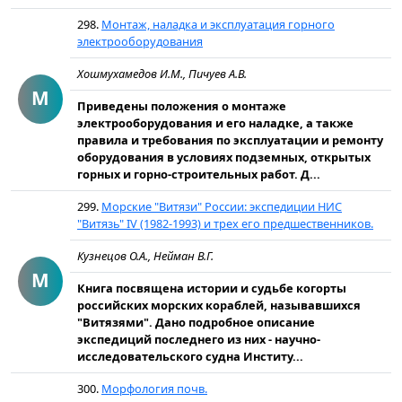
298.
Монтаж, наладка и эксплуатация горного
электрооборудования
Хошмухамедов И.М., Пичуев А.В.
М
Приведены положения о монтаже
электрооборудования и его наладке, а также
правила и требования по эксплуатации и ремонту
оборудования в условиях подземных, открытых
горных и горно-строительных работ. Д...
299.
Морские "Витязи" России: экспедиции НИС
"Витязь" IV (1982-1993) и трех его предшественников.
Кузнецов О.А., Нейман В.Г.
М
Книга посвящена истории и судьбе когорты
российских морских кораблей, называвшихся
"Витязями". Дано подробное описание
экспедиций последнего из них - научно-
исследовательского судна Институ...
300.
Морфология почв.