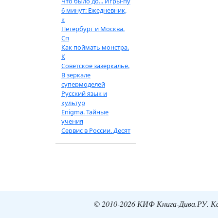
Что было до... Игры-пу
6 минут: Ежедневник,
к
Петербург и Москва.
Сп
Как поймать монстра.
К
Советское зазеркалье.
В зеркале
супермоделей
Русский язык и
культур
Enigma. Тайные
учения
Сервис в России. Десят
© 2010-2026 КИФ Книга-Дива.РУ. Кат