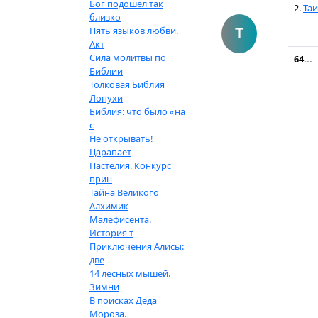
Бог подошел так
2.
Таи
близко
Т
Пять языков любви.
Акт
Сила молитвы по
64...
Библии
Толковая Библия
Лопухи
Библия: что было «на
с
Не открывать!
Царапает
Пастелия. Конкурс
прин
Тайна Великого
Алхимик
Малефисента.
История т
Приключения Алисы:
две
14 лесных мышей.
Зимни
В поисках Деда
Мороза.