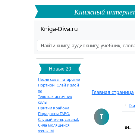
Книжный интернет-ф
Kniga-Diva.ru
Новые 20
Песня совы: татарские
Портной Юлай и злой
ха
Главная страница
Тело как источник
силы
1.
Таи
Притчи Крайона.
Парадоксы ТАРО.
Т
Слушай меня, сатана!.
Сила молящейся
64...
жены. М