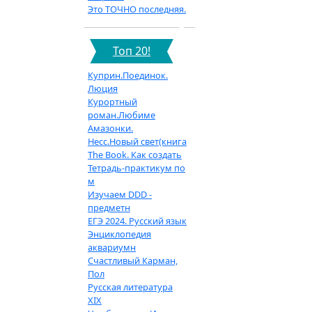
Это ТОЧНО последняя.
Топ 20!
Куприн.Поединок.
Люция
Курортный
роман.Любиме
Амазонки.
Несс.Новый свет(книга
The Book. Как создать
Тетрадь-практикум по
м
Изучаем DDD -
предметн
ЕГЭ 2024. Русский язык
Энциклопедия
аквариумн
Счастливый Карман,
Пол
Русская литература
XIX