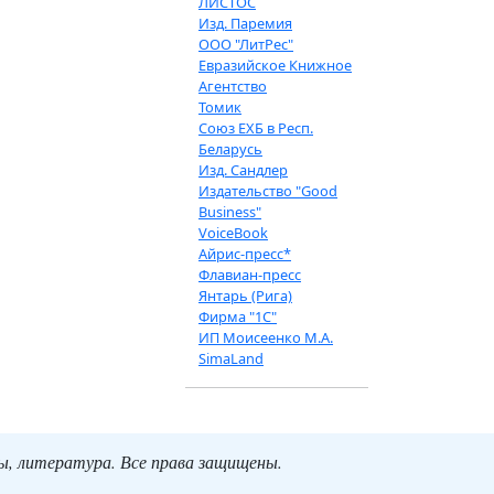
ЛИСТОС
Изд. Паремия
ООО "ЛитРес"
Евразийское Книжное
Агентство
Томик
Союз ЕХБ в Респ.
Беларусь
Изд. Сандлер
Издательство "Good
Business"
VoiceBook
Айрис-пресс*
Флавиан-пресс
Янтарь (Рига)
Фирма "1С"
ИП Моисеенко М.А.
SimaLand
ты, литература. Все права защищены.