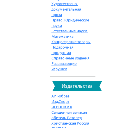
Художествено-
документальная
проза
Право. Юридические
науки
Естественные науки.
Математика
Канцелярские товары
Подарочная
продукция
Справочные издания
Развивающие
игрушки
Издательства
АРТ-образ
Изд.Спорт
ЧЕРНОВ и К
Священная великая
обитель Ватопед
Христианская Россия