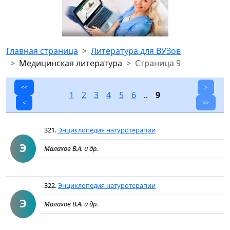
Главная страница
Литература для ВУЗов
Медицинская литература
Страница 9
<<
>
1
2
3
4
5
6
..
9
<
>>
321.
Энциклопедия натуротерапии
Э
Малахов В.А. и др.
322.
Энциклопедия натуротерапии
Э
Малахов В.А. и др.