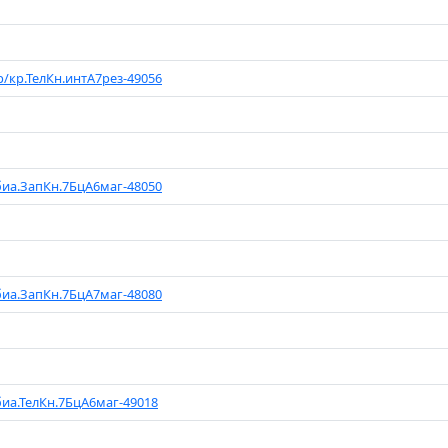
р/кр.ТелКн.интА7рез-49056
биа.ЗапКн.7БцА6маг-48050
биа.ЗапКн.7БцА7маг-48080
биа.ТелКн.7БцА6маг-49018