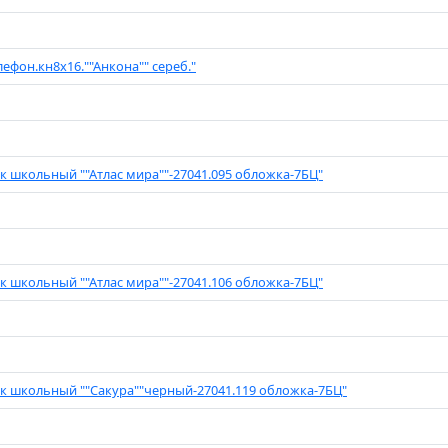
лефон.кн8х16.""Анкона"" сереб."
к школьный ""Атлас мира""-27041.095 обложка-7БЦ"
к школьный ""Атлас мира""-27041.106 обложка-7БЦ"
к школьный ""Сакура""черный-27041.119 обложка-7БЦ"