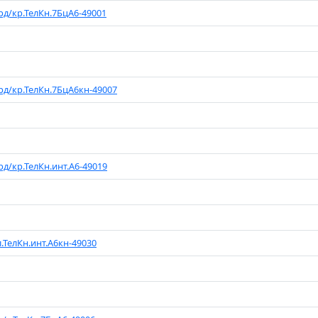
рд/кр.ТелКн.7БцА6-49001
рд/кр.ТелКн.7БцА6кн-49007
рд/кр.ТелКн.инт.А6-49019
л.ТелКн.инт.А6кн-49030