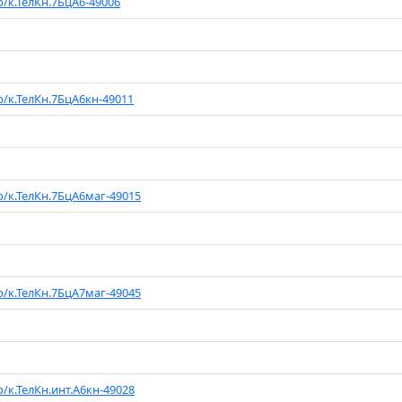
р/к.ТелКн.7БцА6-49006
р/к.ТелКн.7БцА6кн-49011
р/к.ТелКн.7БцА6маг-49015
р/к.ТелКн.7БцА7маг-49045
р/к.ТелКн.инт.А6кн-49028