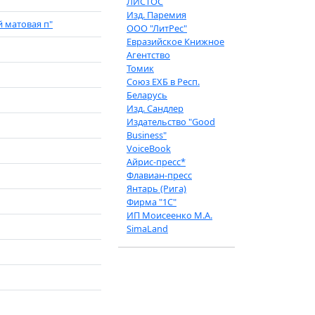
ЛИСТОС
Изд. Паремия
й матовая п"
ООО "ЛитРес"
Евразийское Книжное
Агентство
Томик
Союз ЕХБ в Респ.
Беларусь
Изд. Сандлер
Издательство "Good
Business"
VoiceBook
Айрис-пресс*
Флавиан-пресс
Янтарь (Рига)
Фирма "1С"
ИП Моисеенко М.А.
SimaLand