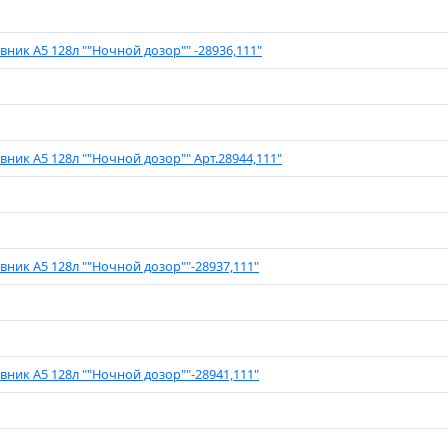
вник А5 128л ""Ночной дозор"" -28936,111"
вник А5 128л ""Ночной дозор"" Арт.28944,111"
вник А5 128л ""Ночной дозор""-28937,111"
вник А5 128л ""Ночной дозор""-28941,111"