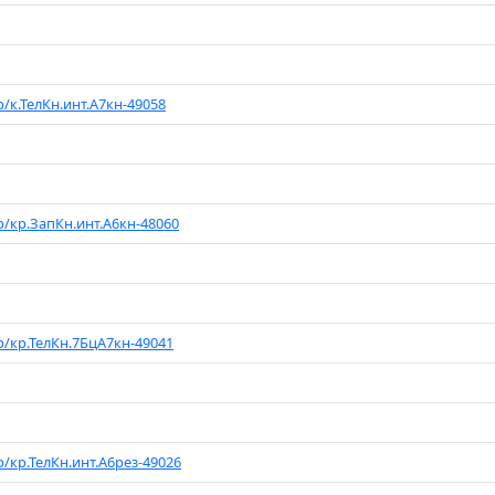
р/к.ТелКн.инт.А7кн-49058
р/кр.ЗапКн.инт.А6кн-48060
р/кр.ТелКн.7БцА7кн-49041
р/кр.ТелКн.инт.А6рез-49026