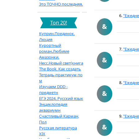
Это ТОЧНО последняя.
6.
"Ежедне
Топ 20!
&
Куприн.Поединок.
Люция
Курортный
7.
"Ежедне
роман.Любиме
Амазонки.
&
Несс.Новый свет(книга
The Book. Как создать
Тетрадь-практикум по
м
8.
"Ежедне
Изучаем DDD -
&
предметн
ЕГЭ 2024. Русский язык
Энциклопедия
аквариумн
Счастливый Карман,
9.
"Ежедне
Пол
&
Русская литература
XIX