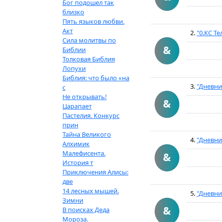
Бог подошел так
близко
Пять языков любви.
Акт
2.
"0.КС Те
Сила молитвы по
&
Библии
Толковая Библия
Лопухи
Библия: что было «на
3.
"Дневни
с
Не открывать!
&
Царапает
Пастелия. Конкурс
прин
Тайна Великого
4.
"Дневни
Алхимик
Малефисента.
&
История т
Приключения Алисы:
две
14 лесных мышей.
5.
"Дневни
Зимни
&
В поисках Деда
Мороза.