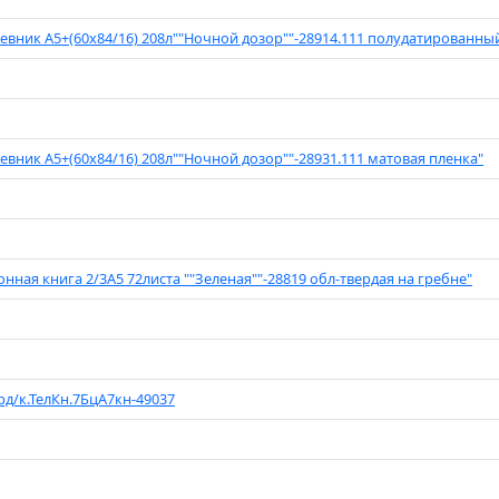
евник А5+(60х84/16) 208л""Ночной дозор""-28914.111 полудатированны
евник А5+(60х84/16) 208л""Ночной дозор""-28931.111 матовая пленка"
онная книга 2/3А5 72листа ""Зеленая""-28819 обл-твердая на гребне"
рд/к.ТелКн.7БцА7кн-49037