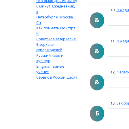
Что было до... Игры-пу
6 минут: Ежедневник,
10.
"Ежедн
к
Петербург и Москва.
&
Сп
Как поймать монстра.
К
Советское зазеркалье.
11.
"Ежедн
В зеркале
&
супермоделей
Русский язык и
культур
Enigma. Тайные
учения
12.
"Телеф
Сервис в России. Десят
&
13.
БзК.бо
Б