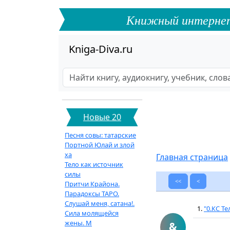
Книжный интернет-ф
Kniga-Diva.ru
Новые 20
Песня совы: татарские
Портной Юлай и злой
ха
Главная страница
Тело как источник
силы
<<
<
Притчи Крайона.
Парадоксы ТАРО.
Слушай меня, сатана!.
1.
"0.КС Те
Сила молящейся
жены. М
&