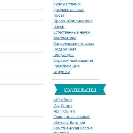
Художествено-
документальная
проза
Право. Юридические
науки
Естественные науки.
Математика
Канцелярские товары
Подарочная
продукция
Справочные издания
Развивающие
игрушки
Издательства
АРТ-образ
Изд.Спорт
ЧЕРНОВ и К
Священная великая
обитель Ватопед
Христианская Россия