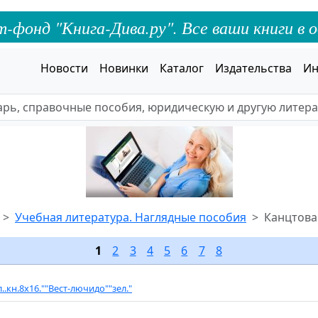
онд "Книга-Дива.ру". Все ваши книги в о
Новости
Новинки
Каталог
Издательства
Ин
Учебная литература. Наглядные пособия
Канцтов
1
2
3
4
5
6
7
8
л..кн.8х16.""Вест-лючидо""зел."