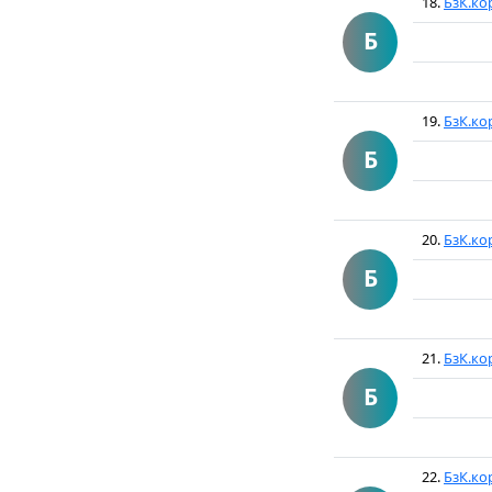
18.
БзК.ко
Б
19.
БзК.ко
Б
20.
БзК.ко
Б
21.
БзК.ко
Б
22.
БзК.ко