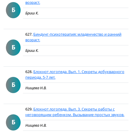
возраст.
Б
Бриш К.
627.
Биндунг-психотерапия: младенчество и ранний
возраст.
Б
Бриш К.
628.
Блокнот логопеда. Вып. 1. Секреты добукварного
периода. 5-7 лет.
Б
Нищева Н.В.
629.
Блокнот логопеда. Вып. 3. Секреты работы с
неговорящим ребенком. Вызывание простых звуков.
Б
Нищева Н.В.