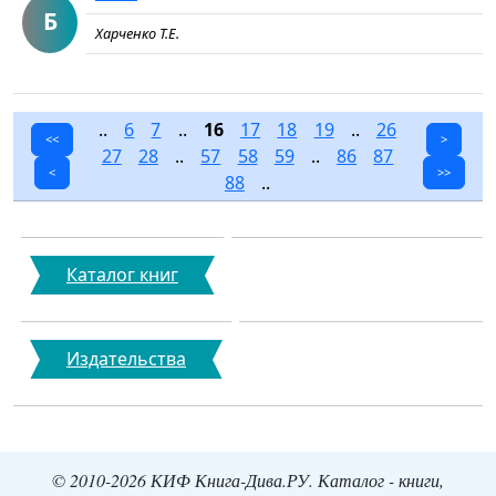
Б
Харченко Т.Е.
..
6
7
..
16
17
18
19
..
26
<<
>
27
28
..
57
58
59
..
86
87
<
>>
88
..
Каталог книг
Издательства
© 2010-2026 КИФ Книга-Дива.РУ. Каталог - книги,