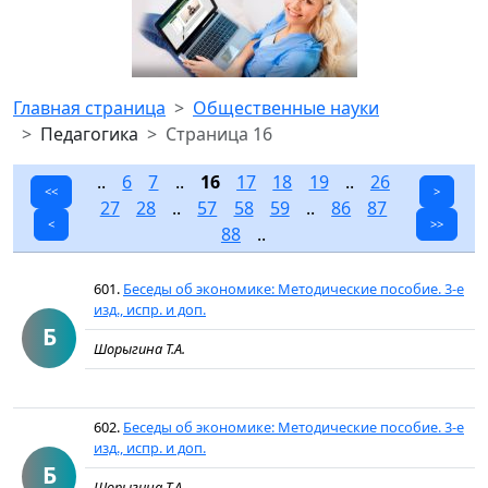
Главная страница
Общественные науки
Педагогика
Страница 16
..
6
7
..
16
17
18
19
..
26
<<
>
27
28
..
57
58
59
..
86
87
<
>>
88
..
601.
Беседы об экономике: Методические пособие. 3-е
изд., испр. и доп.
Б
Шорыгина Т.А.
602.
Беседы об экономике: Методические пособие. 3-е
изд., испр. и доп.
Б
Шорыгина Т.А.