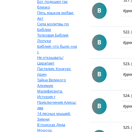
521.
Бог подошел так
близко
В
Куро
Пять языков любви.
Акт
Сила молитвы по
Библии
522.
Толковая Библия
Лопухи
В
Куро
Библия: что было «на
с
Не открывать!
Царапает
523.
Пастелия. Конкурс
В
прин
Куро
Тайна Великого
Алхимик
Малефисента.
524.
История т
Приключения Алисы:
В
Куро
две
14 лесных мышей.
Зимни
В поисках Деда
525.
Мороза.