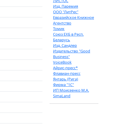
ЛИСТОС
Изд. Паремия
ООО "ЛитРес"
Евразийское Книжное
Агентство
Томик
Союз ЕХБ в Респ.
Беларусь
Изд. Сандлер
Издательство "Good
Business"
VoiceBook
Айрис-пресс*
Флавиан-пресс
Янтарь (Рига)
Фирма "1С"
ИП Моисеенко М.А.
SimaLand