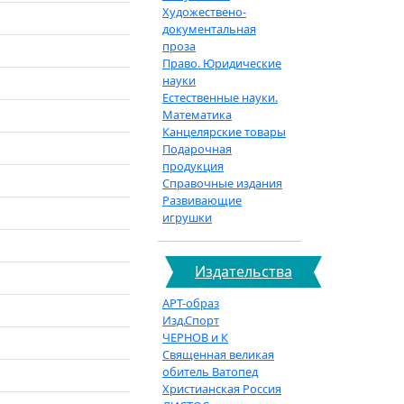
Художествено-
документальная
проза
Право. Юридические
науки
Естественные науки.
Математика
Канцелярские товары
Подарочная
продукция
Справочные издания
Развивающие
игрушки
Издательства
АРТ-образ
Изд.Спорт
ЧЕРНОВ и К
Священная великая
обитель Ватопед
Христианская Россия