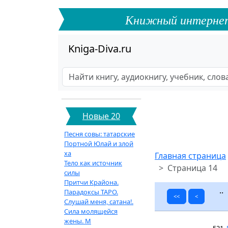
Книжный интернет-ф
Kniga-Diva.ru
Новые 20
Песня совы: татарские
Портной Юлай и злой
ха
Главная страница
Тело как источник
Страница 14
силы
Притчи Крайона.
.
Парадоксы ТАРО.
<<
<
Слушай меня, сатана!.
Сила молящейся
жены. М