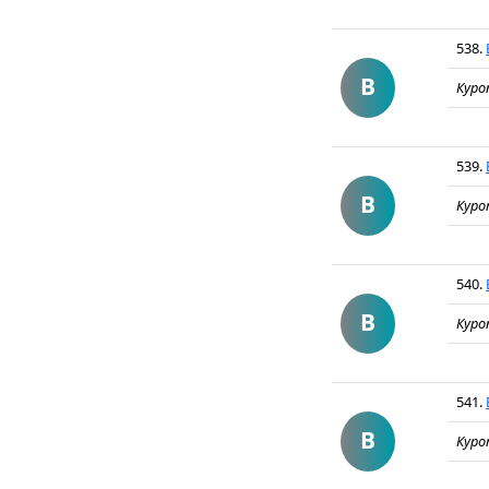
538.
В
Куро
539.
В
Куро
540.
В
Куро
541.
В
Куро