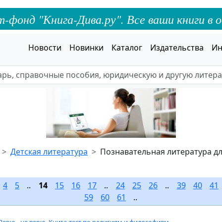
онд "Книга-Дива.ру". Все ваши книги в о
Новости
Новинки
Каталог
Издательства
Ин
Детская литература
Познавательная литература дл
.
4
5
..
14
15
16
17
..
24
25
26
..
39
40
41
59
60
61
..