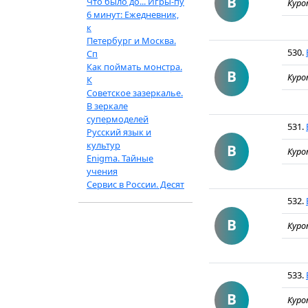
В
Что было до... Игры-пу
Куро
6 минут: Ежедневник,
к
Петербург и Москва.
530.
Сп
Как поймать монстра.
В
Куро
К
Советское зазеркалье.
В зеркале
супермоделей
531.
Русский язык и
культур
В
Куро
Enigma. Тайные
учения
Сервис в России. Десят
532.
В
Куро
533.
В
Куро