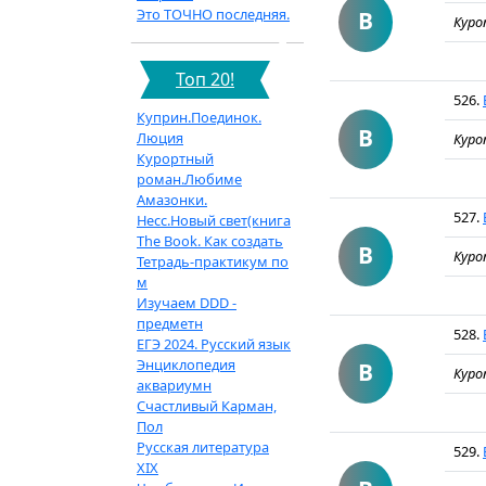
Это ТОЧНО последняя.
В
Куро
Топ 20!
526.
Куприн.Поединок.
В
Люция
Куро
Курортный
роман.Любиме
Амазонки.
527.
Несс.Новый свет(книга
The Book. Как создать
В
Куро
Тетрадь-практикум по
м
Изучаем DDD -
предметн
528.
ЕГЭ 2024. Русский язык
Энциклопедия
В
Куро
аквариумн
Счастливый Карман,
Пол
Русская литература
529.
XIX