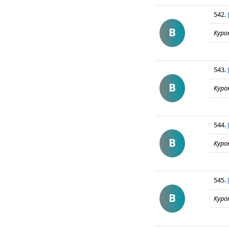
542.
В
Куро
543.
В
Куро
544.
В
Куро
545.
В
Куро