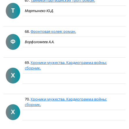
67.
Тайники партизанских троп: роман.
Т
Мартынеко Ю.Д.
68.
Фронтовая колея: роман.
Ф
Ворфоломеев А.А.
69.
Хроники мужества. Кардиограмма войны:
сборник.
Х
70.
Хроники мужества. Кардиограмма войны:
сборник.
Х