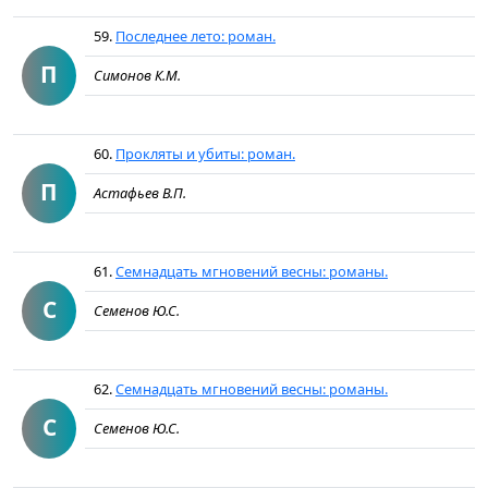
59.
Последнее лето: роман.
П
Симонов К.М.
60.
Прокляты и убиты: роман.
П
Астафьев В.П.
61.
Семнадцать мгновений весны: романы.
С
Семенов Ю.С.
62.
Семнадцать мгновений весны: романы.
С
Семенов Ю.С.