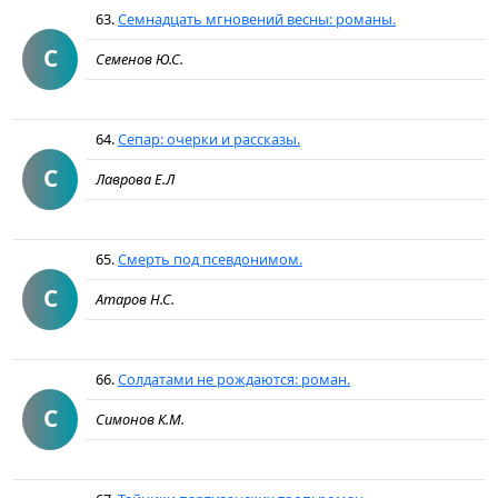
63.
Семнадцать мгновений весны: романы.
С
Семенов Ю.С.
64.
Сепар: очерки и рассказы.
С
Лаврова Е.Л
65.
Смерть под псевдонимом.
С
Атаров Н.С.
66.
Солдатами не рождаются: роман.
С
Симонов К.М.