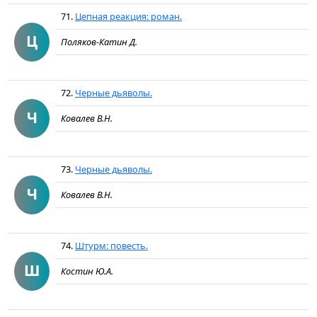
71.
Цепная реакция: роман.
Ц
Поляков-Катин Д.
72.
Черные дьяволы.
Ч
Ковалев В.Н.
73.
Черные дьяволы.
Ч
Ковалев В.Н.
74.
Штурм: повесть.
Ш
Костин Ю.А.