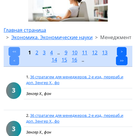
Главная страница
Экономика. Экономические науки
Менеджмент
<<
1
2
3
4
..
9
10
11
12
13
>
14
15
16
..
<
>>
1.
36 стратагем для менеджеров. 2-е изд., перераб.и
доп. Зенгер Х., фо
3
Зенгер Х., фон
2.
36 стратагем для менеджеров. 2-е изд., перераб.и
доп. Зенгер Х., фо
3
Зенгер Х., фон