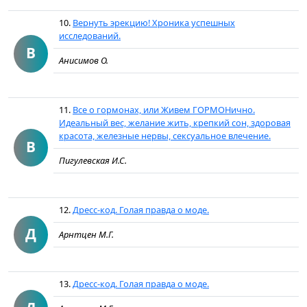
10.
Вернуть эрекцию! Хроника успешных
исследований.
В
Анисимов О.
11.
Все о гормонах, или Живем ГОРМОНично.
Идеальный вес, желание жить, крепкий сон, здоровая
красота, железные нервы, сексуальное влечение.
В
Пигулевская И.С.
12.
Дресс-код. Голая правда о моде.
Д
Арнтцен М.Г.
13.
Дресс-код. Голая правда о моде.