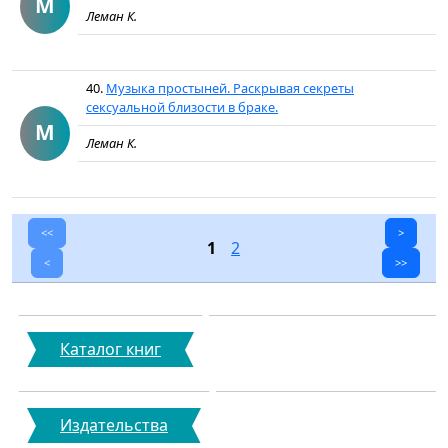
М
Леман К.
40.
Музыка простыней. Раскрывая секреты
сексуальной близости в браке.
М
Леман К.
<<
>
1
2
<
>>
Каталог книг
Издательства