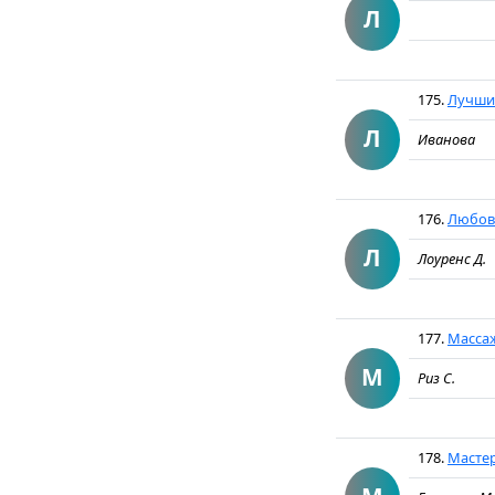
Л
175.
Лучшие
Л
Иванова
176.
Любовн
Л
Лоуренс Д.
177.
Массаж
М
Риз С.
178.
Мастер