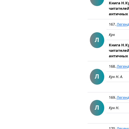
Книга Н.К
читателей
античных 
167.
Леген
Кун
Л
Книга Н.К
читателей
античных 
168.
Легенд
Л
Кун Н. А.
169.
Легенд
Л
Кун Н.
170.
Лечени