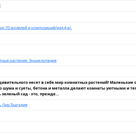
.
нг.70 моделей и композиций/изд.4-е/.
ные растения. Энциклопедия
дивительного несет в себе мир комнатных растений! Маленькие 
о шума и суеты, бетона и металла делают комнаты уютными и т
зеленый сад - это, прежде...
 Лир.Трагедия