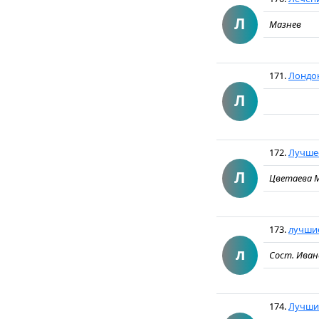
Л
Мазнев
171.
Лондон
Л
172.
Лучшее
Л
Цветаева 
173.
лучшие
л
Сост. Иван
174.
Лучшие