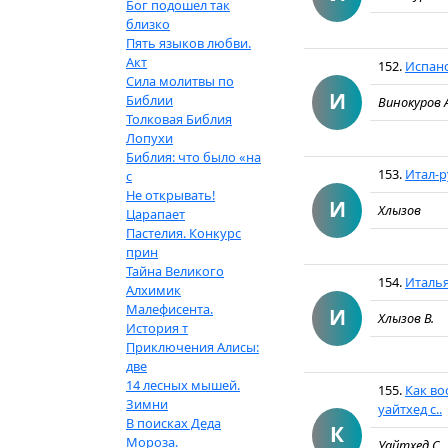
Бог подошел так
близко
Пять языков любви.
Акт
152.
Испанс
Сила молитвы по
И
Библии
Винокуров 
Толковая Библия
Лопухи
Библия: что было «на
153.
Итал-р
с
Не открывать!
И
Хлызов
Царапает
Пастелия. Конкурс
прин
Тайна Великого
154.
Италья
Алхимик
Малефисента.
И
Хлызов В.
История т
Приключения Алисы:
две
14 лесных мышей.
155.
Как во
Зимни
уайтхед с..
В поисках Деда
К
Мороза.
Уайтхед С.