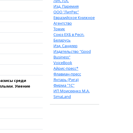
ЛИСТОС
Изд. Паремия
ООО "ЛитРес"
Евразийское Книжное
Агентство
Томик
Союз ЕХБ в Респ.
Беларусь
Изд. Сандлер
Издательство "Good
Business"
VoiceBook
Айрис-пресс*
Флавиан-пресс
Янтарь (Рига)
оазисы среди
Фирма "1С"
еплыми. Умение
ИП Моисеенко М.А.
SimaLand