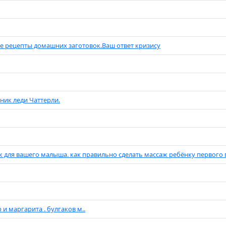
 рецепты домашних заготовок.Ваш ответ кризису
ик леди Чаттерли.
 для вашего малыша. как правильно сделать массаж ребёнку первого го
 и маргарита . булгаков м..