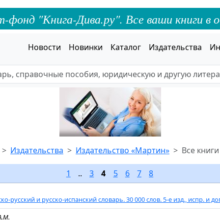
онд "Книга-Дива.ру". Все ваши книги в о
Новости
Новинки
Каталог
Издательства
Ин
Издательства
Издательство «Мартин»
Все книги
1
..
3
4
5
6
7
8
ко-русский и русско-испанский словарь. 30 000 слов. 5-е изд., испр. и до
А.М.