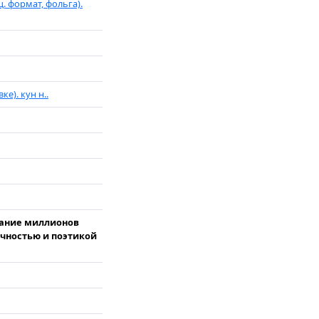
. формат, фольга).
е). кун н..
нание миллионов
очностью и поэтикой