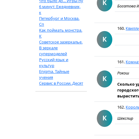
Что было до... Игры-пу
К
Богатова И
6 минут: Ежедневник,
к
Петербург и Москва.
Сп
160.
Квилли
Как поймать монстра.
К
К
Советское зазеркалье.
В зеркале
супермоделей
Русский язык и
161.
Комнат
культур
Enigma. Тайные
Рокош
К
учения
Сервис в России. Десят
Сколько у
городског
вырастить 
162.
Король
К
Шекспир