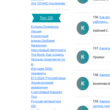
Это ТОЧНО последняя.
156.
Как во
Топ 20!
уайтхед с..
Куприн.Поединок.
К
Уайтхед С.
Люция
Курортный
роман.Любиме
Амазонки.
157.
Капита
Несс.Новый свет(книга
The Book. Как создать
К
Пушкин
Тетрадь-практикум по
м
Изучаем DDD -
предметн
158.
Квилли
ЕГЭ 2024. Русский язык
К
Энциклопедия
Богатова И
аквариумн
Счастливый Карман,
Пол
Русская литература
159.
Квилли
XIX
шнура. (изд