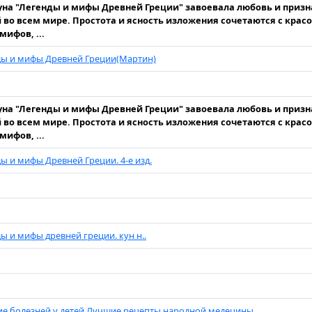
уна "Легенды и мифы Древней Греции" завоевала любовь и приз
 во всем мире. Простота и ясность изложения сочетаются с крас
мифов, ...
ды и мифы Древней Греции(Мартин)
уна "Легенды и мифы Древней Греции" завоевала любовь и приз
 во всем мире. Простота и ясность изложения сочетаются с крас
мифов, ...
ы и мифы Древней Греции. 4-е изд.
ы и мифы древней греции. кун н..
е болезней у детей.Лучшие рецепты народной медецины