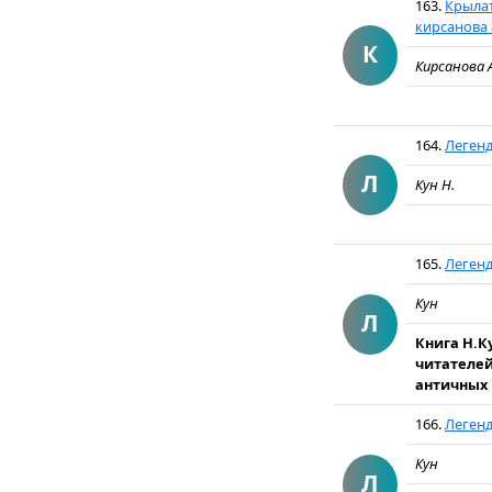
163.
Крылат
кирсанова а
К
Кирсанова 
164.
Легенд
Л
Кун Н.
165.
Леген
Кун
Л
Книга Н.К
читателей
античных 
166.
Леген
Кун
Л