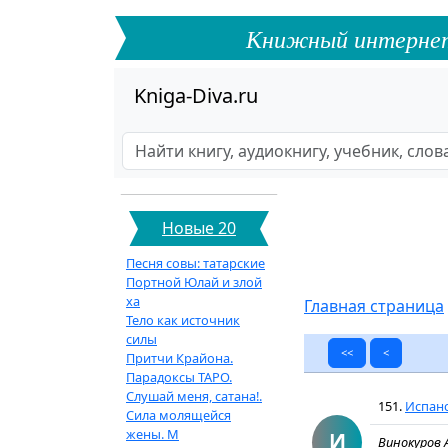
Книжный интернет-ф
Kniga-Diva.ru
Новые 20
Песня совы: татарские
Портной Юлай и злой
ха
Главная страница
Тело как источник
силы
<<
<
Притчи Крайона.
Парадоксы ТАРО.
Слушай меня, сатана!.
151.
Испанс
Сила молящейся
жены. М
И
Винокуров 