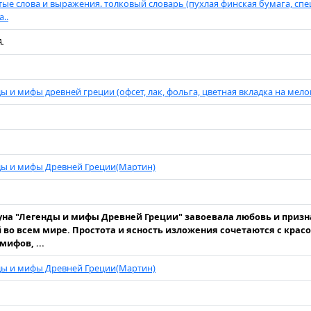
ые слова и выражения. толковый словарь (пухлая финская бумага, спец
..
А.
ы и мифы древней греции (офсет, лак, фольга, цветная вкладка на меловк
ды и мифы Древней Греции(Мартин)
уна "Легенды и мифы Древней Греции" завоевала любовь и приз
 во всем мире. Простота и ясность изложения сочетаются с крас
мифов, ...
ды и мифы Древней Греции(Мартин)