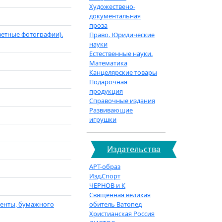
Художествено-
документальная
проза
цветные фотографии).
Право. Юридические
науки
Естественные науки.
Математика
Канцелярские товары
Подарочная
продукция
Справочные издания
Развивающие
игрушки
Издательства
АРТ-образ
Изд.Спорт
ЧЕРНОВ и К
Священная великая
ленты, бумажного
обитель Ватопед
Христианская Россия