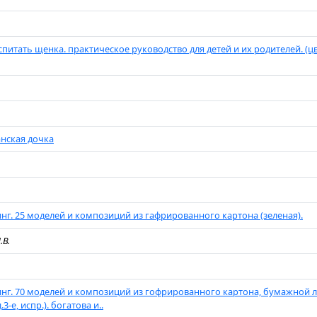
спитать щенка. практическое руководство для детей и их родителей. (
нская дочка
нг. 25 моделей и композиций из гафрированного картона (зеленая).
.В.
нг. 70 моделей и композиций из гофрированного картона, бумажной 
.3-е, испр.). богатова и..