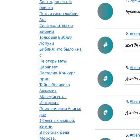
1.
лучш
Бог подошел так
близко
Чуковс
Пять языков любви.
Акт
Сила молитвы по
Библии
2.
#tre
Толковая Библия
Лопухи
#
Джейн 
Библия: что было «на
с
Не открывать!
Царапает
3.
#tre
Пастелия. Конкурс
#
прин
Джейн 
Тайна Великого
Алхимик
Малефисента.
4.
#tre
История т
Приключения Алисы:
#
Джейн 
две
14 лесных мышей.
Зимни
В поисках Деда
5.
#tre
Мороза.