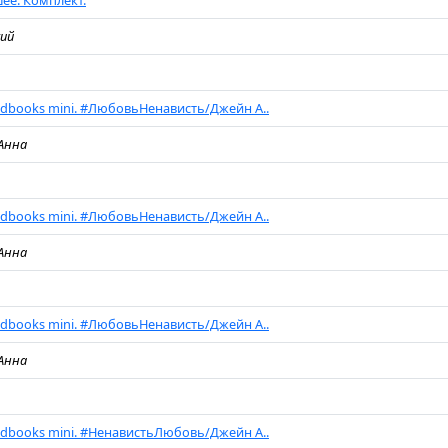
ее. Комплект.
кий
ndbooks mini. #ЛюбовьНенависть/Джейн А..
Анна
ndbooks mini. #ЛюбовьНенависть/Джейн А..
Анна
ndbooks mini. #ЛюбовьНенависть/Джейн А..
Анна
ndbooks mini. #НенавистьЛюбовь/Джейн А..