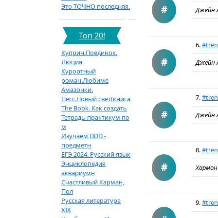
Это ТОЧНО последняя.
#
Джейн 
Топ 20!
6.
#tre
Куприн.Поединок.
#
Люция
Джейн 
Курортный
роман.Любиме
Амазонки.
7.
#tre
Несс.Новый свет(книга
The Book. Как создать
#
Джейн 
Тетрадь-практикум по
м
Изучаем DDD -
предметн
8.
#tren
ЕГЭ 2024. Русский язык
Энциклопедия
#
Хармон
аквариумн
Счастливый Карман,
Пол
Русская литература
9.
#tren
XIX