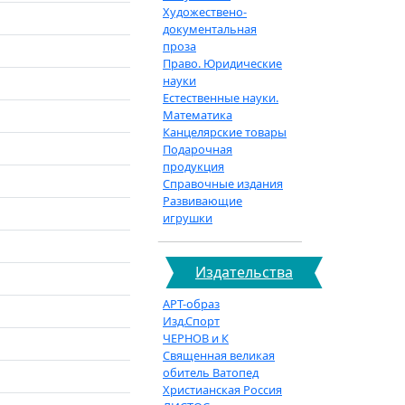
Художествено-
документальная
проза
Право. Юридические
науки
Естественные науки.
Математика
Канцелярские товары
Подарочная
продукция
Справочные издания
Развивающие
игрушки
Издательства
АРТ-образ
Изд.Спорт
ЧЕРНОВ и К
Священная великая
обитель Ватопед
Христианская Россия