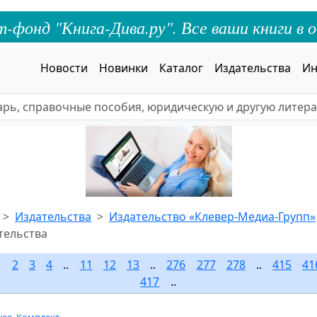
онд "Книга-Дива.ру". Все ваши книги в о
Новости
Новинки
Каталог
Издательства
Ин
Издательства
Издательство «Клевер-Медиа-Групп»
тельства
1
2
3
4
..
11
12
13
..
276
277
278
..
415
41
417
..