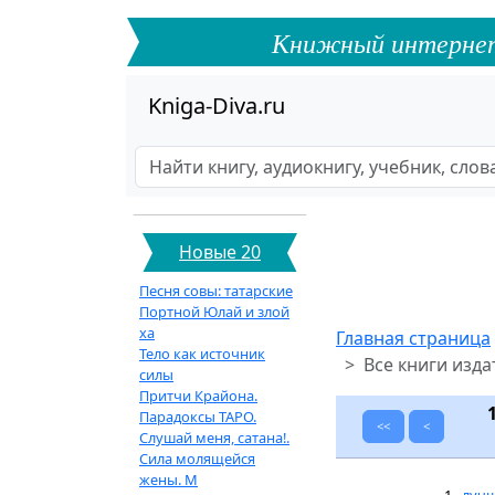
Книжный интернет-ф
Kniga-Diva.ru
Новые 20
Песня совы: татарские
Портной Юлай и злой
ха
Главная страница
Тело как источник
Все книги изда
силы
Притчи Крайона.
Парадоксы ТАРО.
<<
<
Слушай меня, сатана!.
Сила молящейся
жены. М