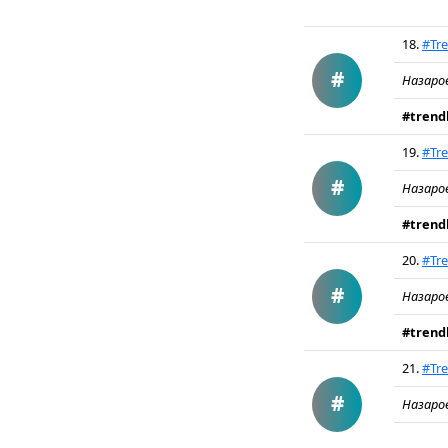
18.
#Tre
#
Назаро
#trendb
19.
#Tre
#
Назаро
#trendb
20.
#Tre
#
Назаро
#trendb
21.
#Tre
#
Назаро