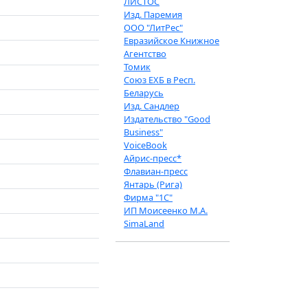
ЛИСТОС
Изд. Паремия
ООО "ЛитРес"
Евразийское Книжное
Агентство
Томик
Союз ЕХБ в Респ.
Беларусь
Изд. Сандлер
Издательство "Good
Business"
VoiceBook
Айрис-пресс*
Флавиан-пресс
Янтарь (Рига)
Фирма "1С"
ИП Моисеенко М.А.
SimaLand