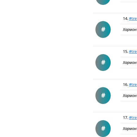
14.
#tre
#
Хармон
15.
#tre
#
Хармон
16.
#tr
#
Хармон
17.
#tr
#
Хармон