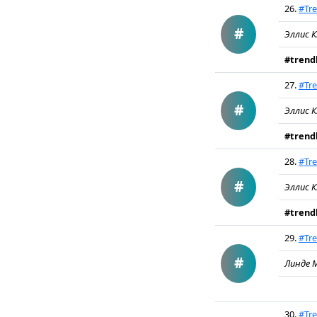
26.
#Tre
#
Эллис К
#trendb
27.
#Tre
#
Эллис К
#trendb
28.
#Tre
#
Эллис К
#trendb
29.
#Tre
#
Линде 
30.
#Tre