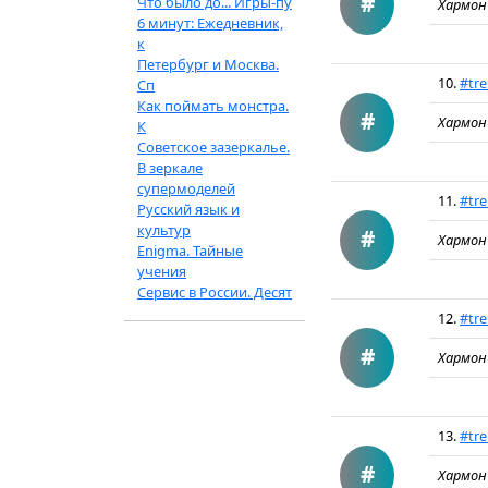
#
Что было до... Игры-пу
Хармон
6 минут: Ежедневник,
к
Петербург и Москва.
10.
#tr
Сп
Как поймать монстра.
#
Хармон
К
Советское зазеркалье.
В зеркале
супермоделей
11.
#tre
Русский язык и
культур
#
Хармон
Enigma. Тайные
учения
Сервис в России. Десят
12.
#tre
#
Хармон
13.
#tre
#
Хармон