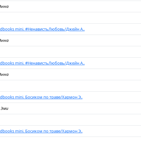
Анна
ndbooks mini. #НенавистьЛюбовь/Джейн А..
Анна
ndbooks mini. #НенавистьЛюбовь/Джейн А..
Анна
dbooks mini. Босиком по траве/Хармон Э..
 Эми
dbooks mini. Босиком по траве/Хармон Э..