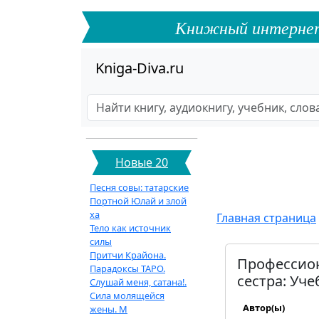
Книжный интернет-ф
Kniga-Diva.ru
Новые 20
Песня совы: татарские
Портной Юлай и злой
ха
Главная страница
Тело как источник
силы
Притчи Крайона.
Профессион
Парадоксы ТАРО.
сестра: Уче
Слушай меня, сатана!.
Сила молящейся
Автор(ы)
жены. М