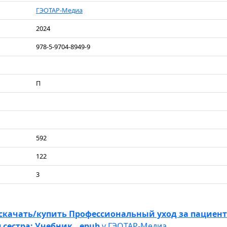
ГЭОТАР-Медиа
2024
978-5-9704-8949-9
П
592
122
3
скачать/купить Профессиональный уход за пациен
сестра: Учебник. .epub
у ГЭОТАР-Медиа