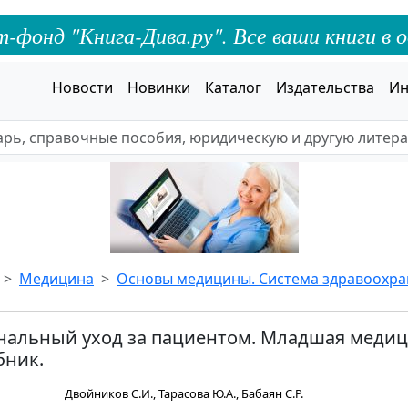
онд "Книга-Дива.ру". Все ваши книги в о
Новости
Новинки
Каталог
Издательства
Ин
Медицина
Основы медицины. Система здравоохр
альный уход за пациентом. Младшая меди
бник.
Двойников С.И., Тарасова Ю.А., Бабаян С.Р.