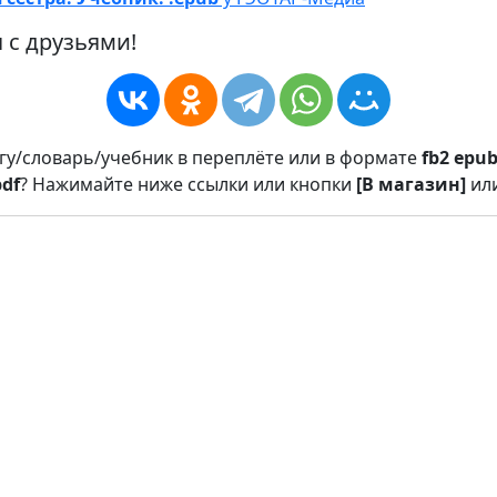
 с друзьями!
игу/словарь/учебник в переплёте или в формате
fb2
epu
pdf
? Нажимайте ниже ссылки или кнопки
[В магазин]
ил