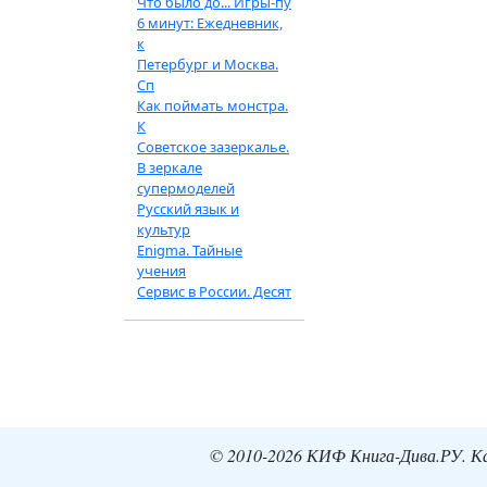
Что было до... Игры-пу
6 минут: Ежедневник,
к
Петербург и Москва.
Сп
Как поймать монстра.
К
Советское зазеркалье.
В зеркале
супермоделей
Русский язык и
культур
Enigma. Тайные
учения
Сервис в России. Десят
© 2010-2026 КИФ Книга-Дива.РУ. Кат