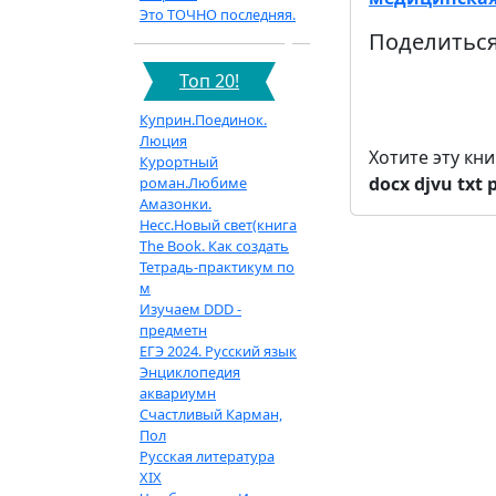
Это ТОЧНО последняя.
Поделиться
Топ 20!
Куприн.Поединок.
Люция
Хотите эту кн
Курортный
docx
djvu
txt
роман.Любиме
Амазонки.
Несс.Новый свет(книга
The Book. Как создать
Тетрадь-практикум по
м
Изучаем DDD -
предметн
ЕГЭ 2024. Русский язык
Энциклопедия
аквариумн
Счастливый Карман,
Пол
Русская литература
XIX