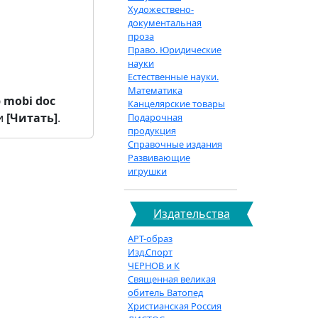
Художествено-
документальная
проза
Право. Юридические
науки
Естественные науки.
Математика
b
mobi
doc
Канцелярские товары
и
[Читать]
.
Подарочная
продукция
Справочные издания
Развивающие
игрушки
Издательства
АРТ-образ
Изд.Спорт
ЧЕРНОВ и К
Священная великая
обитель Ватопед
Христианская Россия