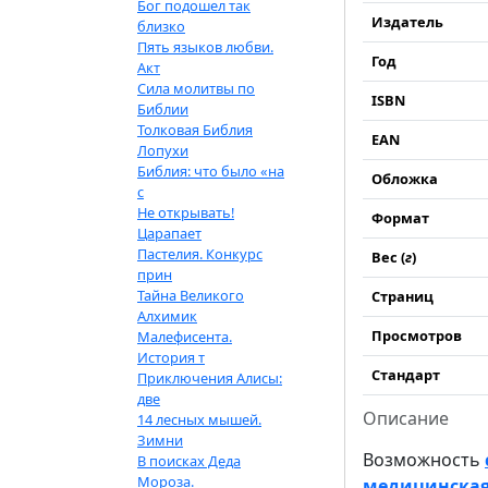
Бог подошел так
Издатель
близко
Пять языков любви.
Год
Акт
Сила молитвы по
ISBN
Библии
Толковая Библия
EAN
Лопухи
Библия: что было «на
Обложка
с
Не открывать!
Формат
Царапает
Пастелия. Конкурс
Вес (
г
)
прин
Тайна Великого
Страниц
Алхимик
Просмотров
Малефисента.
История т
Стандарт
Приключения Алисы:
две
Описание
14 лесных мышей.
Зимни
Возможность
В поисках Деда
Мороза.
медицинская 