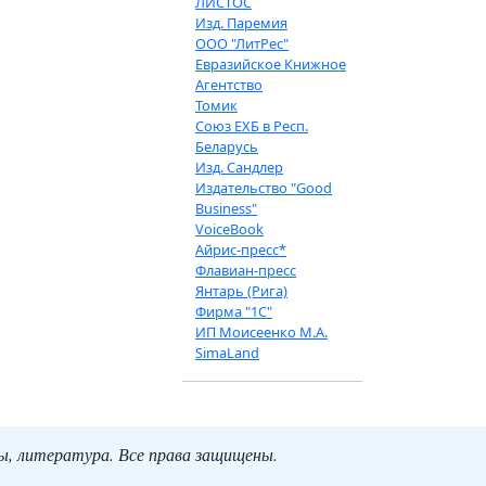
ЛИСТОС
Изд. Паремия
ООО "ЛитРес"
Евразийское Книжное
Агентство
Томик
Союз ЕХБ в Респ.
Беларусь
Изд. Сандлер
Издательство "Good
Business"
VoiceBook
Айрис-пресс*
Флавиан-пресс
Янтарь (Рига)
Фирма "1С"
ИП Моисеенко М.А.
SimaLand
ты, литература. Все права защищены.