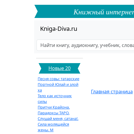
Книжный интернет-ф
Kniga-Diva.ru
Новые 20
Песня совы: татарские
Портной Юлай и злой
ха
Главная страница
Тело как источник
силы
Притчи Крайона.
Парадоксы ТАРО.
Слушай меня, сатана!.
Сила молящейся
жены. М