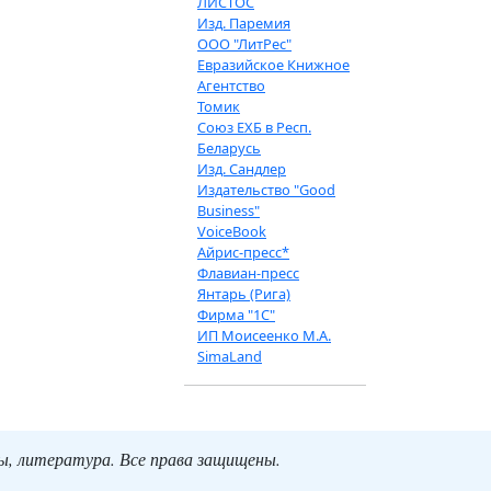
ЛИСТОС
Изд. Паремия
ООО "ЛитРес"
Евразийское Книжное
Агентство
Томик
Союз ЕХБ в Респ.
Беларусь
Изд. Сандлер
Издательство "Good
Business"
VoiceBook
Айрис-пресс*
Флавиан-пресс
Янтарь (Рига)
Фирма "1С"
ИП Моисеенко М.А.
SimaLand
ты, литература. Все права защищены.