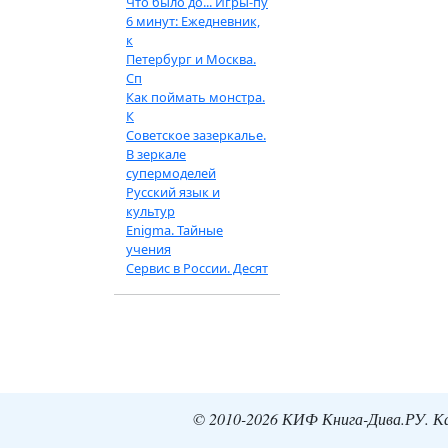
Что было до... Игры-пу
6 минут: Ежедневник,
к
Петербург и Москва.
Сп
Как поймать монстра.
К
Советское зазеркалье.
В зеркале
супермоделей
Русский язык и
культур
Enigma. Тайные
учения
Сервис в России. Десят
© 2010-2026 КИФ Книга-Дива.РУ. Кат