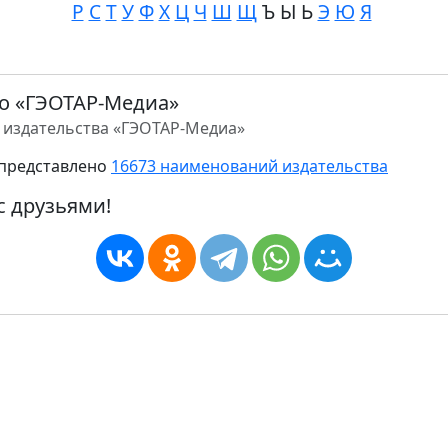
Р
С
Т
У
Ф
Х
Ц
Ч
Ш
Щ
Ъ Ы Ь
Э
Ю
Я
о «ГЭОТАР-Медиа»
 издательства «ГЭОТАР-Медиа»
представлено
16673 наименований издательства
с друзьями!