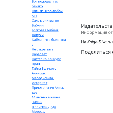
Бог подошел так
близко
Пять языков любви.
Акт
Сила молитвы по
Издательств
Библии
Толковая Библия
Информация от
Лопухи
Библия: что было «на
На
Kniga-Diva.ru
с
Не открывать!
Поделиться 
Царапает
Пастелия. Конкурс
прин
Тайна Великого
Алхимик
Малефисента.
История т
Приключения Алисы:
две
14 лесных мышей.
Зимни
В поисках Деда
Мороза.