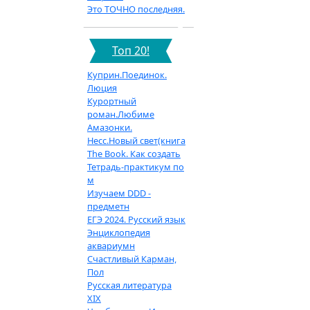
Это ТОЧНО последняя.
Топ 20!
Куприн.Поединок.
Люция
Курортный
роман.Любиме
Амазонки.
Несс.Новый свет(книга
The Book. Как создать
Тетрадь-практикум по
м
Изучаем DDD -
предметн
ЕГЭ 2024. Русский язык
Энциклопедия
аквариумн
Счастливый Карман,
Пол
Русская литература
XIX