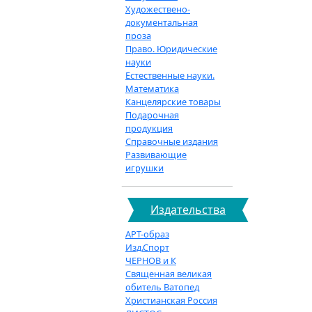
Художествено-
документальная
проза
Право. Юридические
науки
Естественные науки.
Математика
Канцелярские товары
Подарочная
продукция
Справочные издания
Развивающие
игрушки
Издательства
АРТ-образ
Изд.Спорт
ЧЕРНОВ и К
Священная великая
обитель Ватопед
Христианская Россия