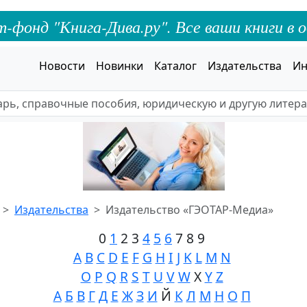
онд "Книга-Дива.ру". Все ваши книги в о
Новости
Новинки
Каталог
Издательства
Ин
Издательства
Издательство «ГЭОТАР-Медиа»
0
1
2 3
4
5
6
7 8 9
A
B
C
D
E
F
G
H
I
J
K
L
M
N
O
P
Q
R
S
T
U
V
W
X
Y
Z
А
Б
В
Г
Д
Е
Ж
З
И
Й
К
Л
М
Н
О
П