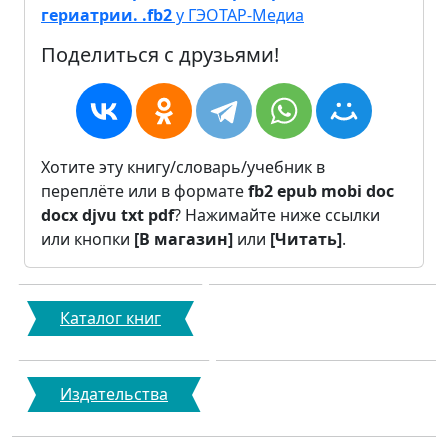
гериатрии. .fb2
у ГЭОТАР-Медиа
Поделиться с друзьями!
Хотите эту книгу/словарь/учебник в
переплёте или в формате
fb2
epub
mobi
doc
docx
djvu
txt
pdf
? Нажимайте ниже ссылки
или кнопки
[В магазин]
или
[Читать]
.
Каталог книг
Издательства