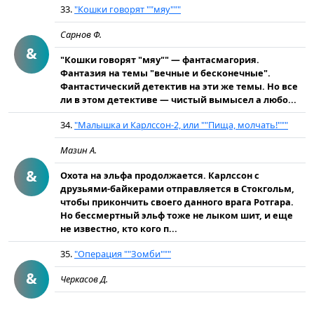
33.
"Кошки говорят ""мяу"""
Сарнов Ф.
&
"Кошки говорят "мяу"" — фантасмагория.
Фантазия на темы "вечные и бесконечные".
Фантастический детектив на эти же темы. Но все
ли в этом детективе — чистый вымысел а любо...
34.
"Малышка и Карлссон-2, или ""Пища, молчать!"""
Мазин А.
&
Охота на эльфа продолжается. Карлссон с
друзьями-байкерами отправляется в Стокгольм,
чтобы прикончить своего данного врага Ротгара.
Но бессмертный эльф тоже не лыком шит, и еще
не известно, кто кого п...
35.
"Операция ""Зомби"""
&
Черкасов Д.