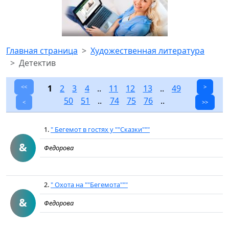
Главная страница
Художественная литература
Детектив
<<
1
2
3
4
..
11
12
13
..
49
>
50
51
..
74
75
76
..
<
>>
1.
" Бегемот в гостях у ""Сказки"""
&
Федорова
2.
" Охота на ""Бегемота"""
&
Федорова