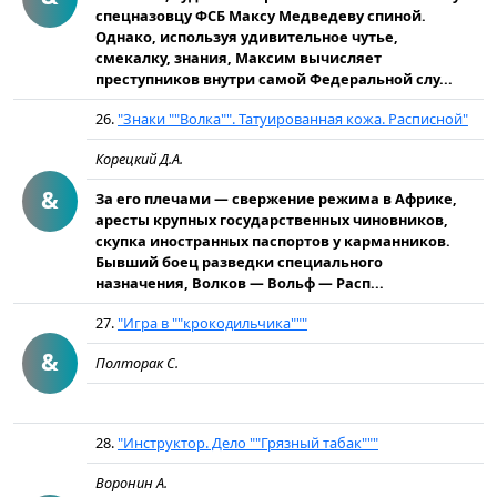
спецна­зовцу ФСБ Максу Медведеву спиной.
Однако, используя удивительное чутье,
смекалку, знания, Максим вычисляет
преступников внутри самой Федеральной слу...
26.
"Знаки ""Волка"". Татуированная кожа. Расписной"
Корецкий Д.А.
&
За его плечами — свержение режима в Африке,
аресты крупных государственных чиновников,
скупка иностранных паспортов у кар­манников.
Бывший боец разведки специального
назначения, Вол­ков — Вольф — Расп...
27.
"Игра в ""крокодильчика"""
&
Полторак С.
28.
"Инструктор. Дело ""Грязный табак"""
Воронин А.