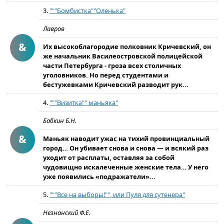
3.
"""Бомбистка""Оленька"
Лавров
&
Их высокоблагородие полковник Кричевский, он
же начальник Василеостровской полицейской
части Петербурга - гроза всех столичных
уголовников. Но перед студентами и
бестужевками Кричевский разводит рук...
4.
"""Визитка"" маньяка"
Бабкин Б.Н.
&
Маньяк наводит ужас на тихий провинциальный
город… Он убивает снова и снова — и всякий раз
уходит от расплаты, оставляя за собой
чудовищно искалеченные женские тела… У него
уже появились «подражатели»...
5.
"""Все на выборы!"", или Пуля для сутенера"
Незнанский Ф.Е.