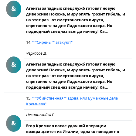
&
Агенты западных спецслужб готовят новую
диверсию! Похоже, миру опять грозит гибель, и
на этот раз - от смертоносного вируса,
спрятанного на дне Ладожского озера. Но
подводный спецназ всегда начеку! Ка...
14.
"""Сирены"" атакуют"
Черкасов Д.
&
Агенты западных спецслужб готовят новую
диверсию! Похоже, миру опять грозит гибель, и
на этот раз - от смертоносного вируса,
спрятанного на дне Ладожского озера. Но
подводный спецназ всегда начеку! Ка...
15.
"""Убийственная"" вдова, или Бумажные дела
Кремнева"
Незнанский Ф.Е.
&
Егор Кремнев после удачной операции
возвращается из Ита­лии, однако попадает в