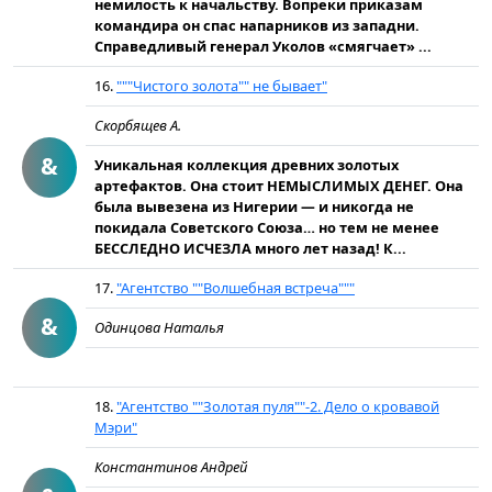
немилость к начальству. Вопреки приказам
командира он спас напарников из западни.
Справедливый генерал Уколов «смягчает» ...
16.
"""Чистого золота"" не бывает"
Скорбящев А.
&
Уникальная коллекция древних золотых
артефактов. Она стоит НЕМЫСЛИМЫХ ДЕНЕГ. Она
была вывезена из Нигерии — и никогда не
покидала Советского Союза… но тем не менее
БЕССЛЕДНО ИСЧЕЗЛА много лет назад! К...
17.
"Агентство ""Волшебная встреча"""
&
Одинцова Наталья
18.
"Агентство ""Золотая пуля""-2. Дело о кровавой
Мэри"
Константинов Андрей