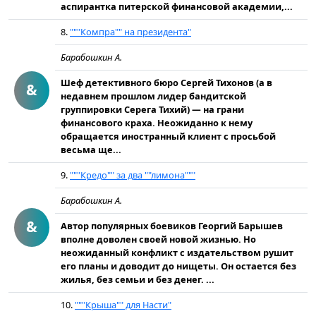
аспирантка питерской финансовой академии,...
8.
"""Компра"" на президента"
Барабошкин А.
Шеф детективного бюро Сергей Тихонов (а в
&
недавнем прошлом лидер бандитской
группировки Серега Тихий) — на грани
финансового краха. Неожиданно к нему
обращается иностранный клиент с просьбой
весьма ще...
9.
"""Кредо"" за два ""лимона"""
Барабошкин А.
&
Автор популярных боевиков Георгий Барышев
вполне доволен своей новой жизнью. Но
неожиданный конфликт с издательством рушит
его планы и доводит до нищеты. Он остается без
жилья, без семьи и без денег. ...
10.
"""Крыша"" для Насти"