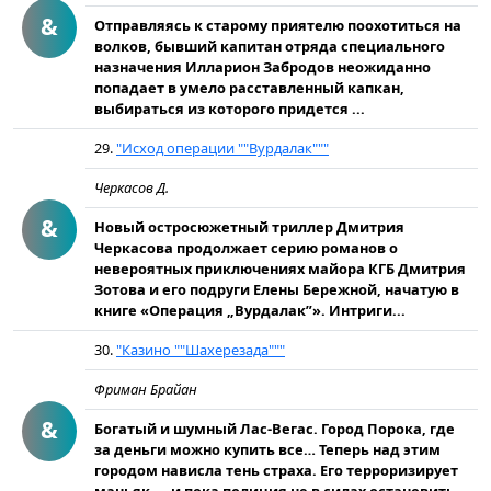
&
Отправляясь к старому приятелю поохотиться на
волков, бывший капитан отряда специального
назначения Илларион Забродов неожиданно
попадает в умело расставленный капкан,
выбираться из которого придется ...
29.
"Исход операции ""Вурдалак"""
Черкасов Д.
&
Новый остросюжетный триллер Дмитрия
Черкасова продолжает серию романов о
невероятных приключениях майора КГБ Дмитрия
Зотова и его подруги Елены Бережной, начатую в
книге «Операция „Вурдалак”». Интриги...
30.
"Казино ""Шахерезада"""
Фриман Брайан
&
Богатый и шумный Лас-Вегас. Город Порока, где
за деньги можно купить все… Теперь над этим
городом нависла тень страха. Его терроризирует