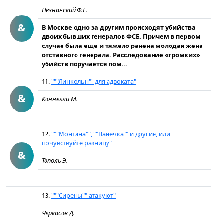
Незнанский Ф.Е.
&
В Москве одно за другим происходят убийства
двоих бывших генералов ФСБ. Причем в первом
случае была еще и тяжело ранена молодая жена
отставного генерала. Расследование «громких»
убийств поручается пом...
11.
"""Линкольн"" для адвоката"
&
Коннелли М.
12.
"""Монтана"", ""Ванечка"" и другие, или
почувствуйте разницу"
&
Тополь Э.
13.
"""Сирены"" атакуют"
Черкасов Д.