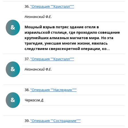
36.
"Операция ""Кристалл"""
Незнанский Ф.Е.
&
Мощный взрыв потряс здание отеля в
израильской столице, где проходило совещание
крупнейших алмазных магнатов мира. Но эта
трагедия, унесшая многие жизни, явилась
следствием сверхсекретной операции, ко...
37.
"Операция ""Кристалл"""
&
Незнанский Ф.Е.
38.
"Операция ""Наследник"""
&
Черкасов Д.
39.
"Операция ""Сострадание"""