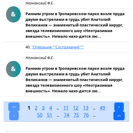
Незнанский Ф.Е.
&
Ранним утром в Тропаревском парке возле пруда
двумя выстрелами в грудь убит Анатолий
Великанов — знаменитый пластический хирург,
звезда телевизионного шоу «Неотразимая
внешность». Немало нахо-дится лю...
40.
"Операция ""Сострадание"""
Незнанский Ф.Е.
&
Ранним утром в Тропаревском парке возле пруда
двумя выстрелами в грудь убит Анатолий
Великанов — знаменитый пластический хирург,
звезда телевизионного шоу «Неотразимая
внешность». Немало нахо-дится лю...
<<
1
2
3
4
..
11
12
13
..
49
>
50
51
..
74
75
76
..
<
>>