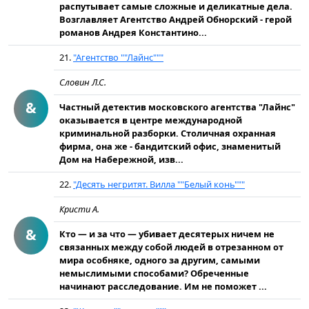
распутывает самые сложные и деликатные дела.
Возглавляет Агентство Андрей Обнорский - герой
романов Андрея Константино...
21.
"Агентство ""Лайнс"""
Словин Л.С.
&
Частный детектив московского агентства "Лайнс"
оказывается в центре международной
криминальной разборки. Столичная охранная
фирма, она же - бандитский офис, знаменитый
Дом на Набережной, изв...
22.
"Десять негритят. Вилла ""Белый конь"""
Кристи А.
&
Кто — и за что — убивает десятерых ничем не
связанных между собой людей в отрезанном от
мира особняке, одного за другим, самыми
немыслимыми способами? Обреченные
начинают расследование. Им не поможет ...