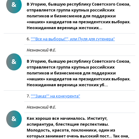
&
В Угорию, бывшую республику Советского Союза,
отправля­ется группа крупных российских
политиков и бизнесменов для под­держки
«наших» кандидатов на президентских выборах.
Неожидан­ная вереница жестоких...
6.
"""Все на выборы!"", или Пуля для сутенера"
Незнанский Ф.Е.
&
В Угорию, бывшую республику Советского Союза,
отправляется группа крупных российских
политиков и бизнесменов для поддержки
«наших» кандидатов на президентских выборах.
Неожиданная вереница жестоких уб...
7.
"""Заказ"" на конкурента"
Незнанский Ф.Е.
&
Как хорошо все начиналось. Институт,
аспирантура, блестящие перспективы.
Молодость, красота, поклонники, один из
которых занимает очень высокий пост… Так она,