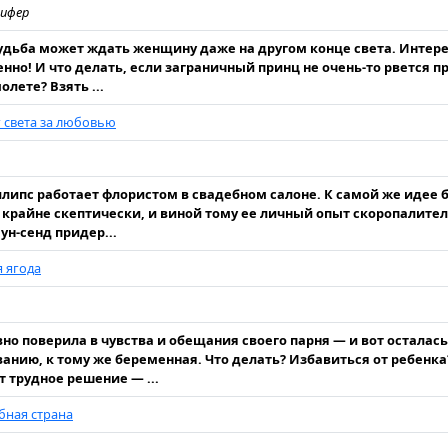
нифер
судьба может ждать женщину даже на другом конце света. Интере
нно! И что делать, если заграничный принц не очень-то рвется п
лете? Взять ...
 света за любовью
липс работает флористом в свадебном салоне. К самой же идее 
я крайне скептически, и виной тому ее личный опыт скоропалите
ун-сенд придер...
 ягода
но поверила в чувства и обещания своего парня — и вот осталась 
анию, к тому же беременная. Что делать? Избавиться от ребенка
 трудное решение — ...
бная страна