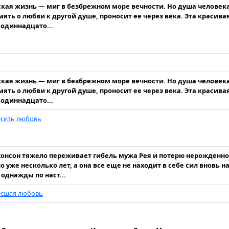
кая жизнь — миг в безбрежном море вечности. Но душа человека
мять о любви к другой душе, проносит ее через века. Эта красива
 одиннадцато...
кая жизнь — миг в безбрежном море вечности. Но душа человека
мять о любви к другой душе, проносит ее через века. Эта красива
 одиннадцато...
есить любовь
нсон тяжело переживает гибель мужа Рея и потерю нерожденног
о уже несколько лет, а она все еще не находит в себе сил вновь 
 однажды по наст...
есшая любовь