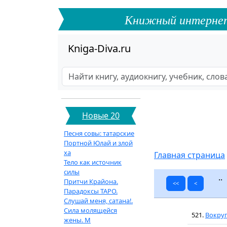
Книжный интернет-ф
Kniga-Diva.ru
Новые 20
Песня совы: татарские
Портной Юлай и злой
ха
Главная страница
Тело как источник
силы
.
Притчи Крайона.
<<
<
Парадоксы ТАРО.
Слушай меня, сатана!.
Сила молящейся
521.
Вокруг 
жены. М