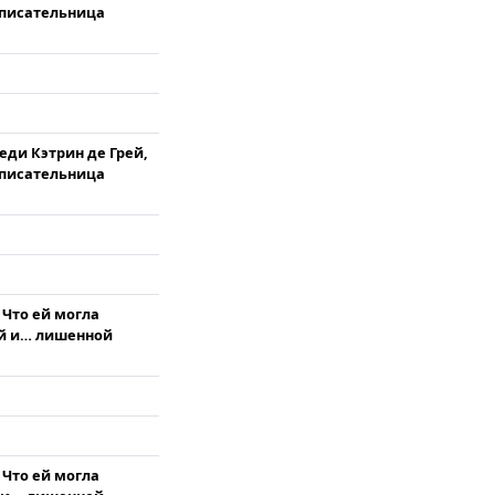
 писательница
еди Кэтрин де Грей,
 писательница
 Что ей могла
ой и… лишенной
 Что ей могла