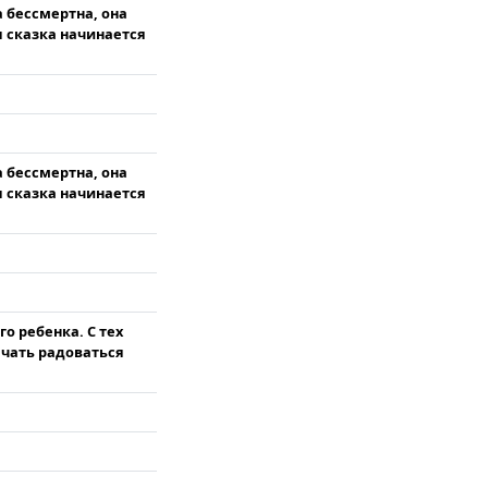
 бессмертна, она
я сказка начинается
 бессмертна, она
я сказка начинается
о ребенка. С тех
начать радоваться