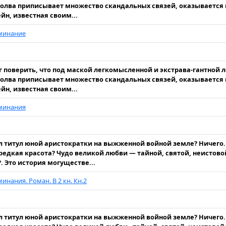
олва приписывает множество скандальных связей, оказывается
йн, известная своим...
минание
г поверить, что под маской легкомысленной и экстрава-гантной л
олва приписывает множество скандальных связей, оказывается
йн, известная своим...
минания
л титул юной аристократки на выжженной войной земле? Ничего.
редкая красота? Чудо великой любви — тайной, святой, неистов
. Это история могуществе...
инания. Роман. В 2 кн. Кн.2
л титул юной аристократки на выжженной войной земле? Ничего.