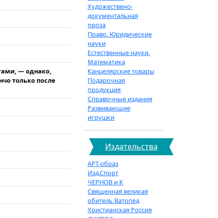
Художествено-
документальная
проза
Право. Юридические
науки
Естественные науки.
Математика
тами, — однако,
Канцелярские товары
нчо только после
Подарочная
продукция
Справочные издания
Развивающие
игрушки
Издательства
АРТ-образ
Изд.Спорт
ЧЕРНОВ и К
Священная великая
обитель Ватопед
Христианская Россия