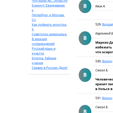
Что было до... Игры-пу
В
6 минут: Ежедневник,
Квик А.
к
Петербург и Москва.
Сп
529.
Волше
Как поймать монстра.
К
Картленд Б
Советское зазеркалье.
В
В зеркале
Маркиз Да
супермоделей
избежать 
Русский язык и
что осиро
культур
Enigma. Тайные
530.
Ворон
учения
Сервис в России. Десят
Смолл Б.
В
Человечес
хранит па
в Уэльсе в
531.
Ворон
Смолл Б.
В