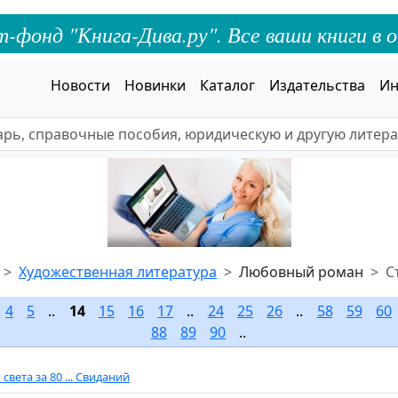
онд "Книга-Дива.ру". Все ваши книги в о
Новости
Новинки
Каталог
Издательства
Ин
Художественная литература
Любовный роман
С
.
4
5
..
14
15
16
17
..
24
25
26
..
58
59
60
88
89
90
..
света за 80 ... Свиданий