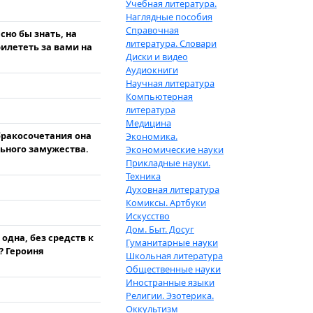
Учебная литература.
Наглядные пособия
Справочная
сно бы знать, на
литература. Словари
рилететь за вами на
Диски и видео
Аудиокниги
Научная литература
Компьютерная
литература
Медицина
бракосочетания она
Экономика.
льного замужества.
Экономические науки
Прикладные науки.
Техника
Духовная литература
Комиксы. Артбуки
Искусство
Дом. Быт. Досуг
одна, без средств к
Гуманитарные науки
? Героиня
Школьная литература
Общественные науки
Иностранные языки
Религии. Эзотерика.
Оккультизм