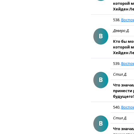
которой м
Хейден Ле
538.
Воспо
Деверо Д.
В
Кто бы мо
которой м
Хейден Ле
539.
Воспо
Стил Д.
В
Что значи
принести 
будущего?
540.
Воспом
Стил Д.
В
Что значи