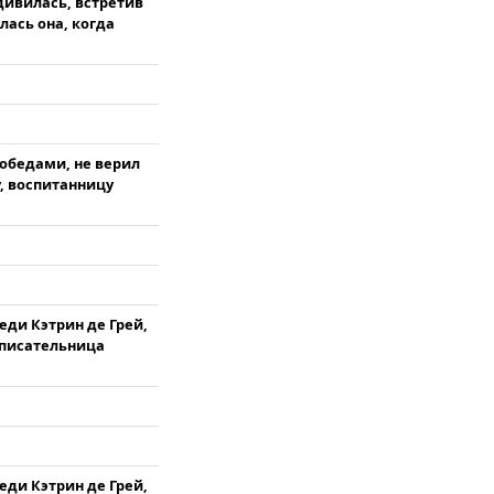
дивилась, встретив
лась она, когда
обедами, не верил
, воспитанницу
еди Кэтрин де Грей,
 писательница
еди Кэтрин де Грей,