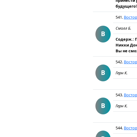
принести 
будущего?
541.
Восто
Смолл Б.
В
Содерж.: 
Никки Дон
Вы не смо
542.
Востор
В
Герн К.
543.
Востор
В
Герн К.
544.
Востор