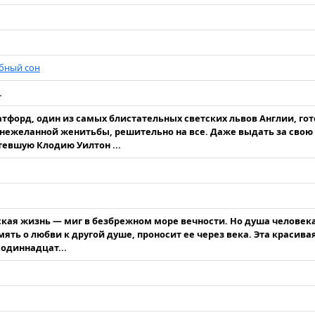
бный сон
.
тфорд, один из самых блистательных светских львов Англии, гот
нежеланной женитьбы, решительно на все. Даже выдать за свою
тевшую Клодию Уилтон ...
кая жизнь — миг в безбрежном море вечности. Но душа человека
мять о любви к другой душе, проносит ее через века. Эта красива
 одиннадцат...