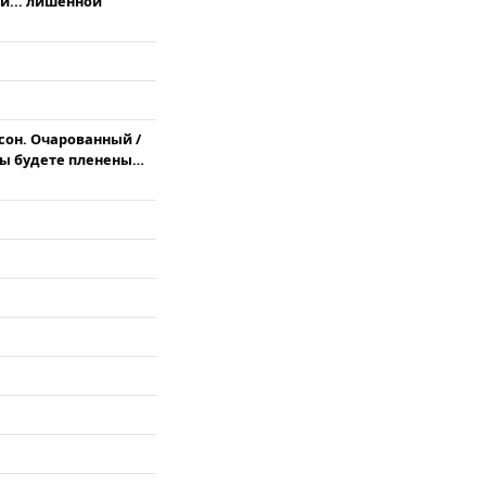
 и... лишенной
сон. Очарованный /
Вы будете пленены…