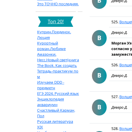
В
Деверо Д.
Это ТОЧНО последняя.
Топ 20!
525.
Волше
Куприн.Поединок.
Деверо Д.
В
Люция
Курортный
Морган Уэ
роман.Любиме
согласно 
Амазонки.
замужеств
Несс.Новый свет(книга
526.
Волше
The Book. Как создать
Тетрадь-практикум по
В
Деверо Д.
м
Изучаем DDD -
предметн
ЕГЭ 2024. Русский язык
527.
Волше
Энциклопедия
аквариумн
В
Деверо Д.
Счастливый Карман,
Пол
Русская литература
XIX
528.
Волше