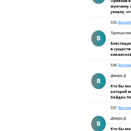
Приехав в
мужчину, 
узнала, чт
535.
Воспи
Тартынская
В
Блестящий
в существ
княжеской
536.
Воспо
Деверо Д.
В
Кто бы мо
которой м
Хейден Ле
537.
Воспо
Деверо Д.
В
Кто бы мо