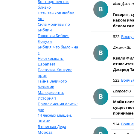
Бог подошел так
Кокс Джен
близко
В
Пять языков любви.
Говорят, 
Акт
каком име
Сила молитвы по
белом само
Библии
Толковая Библия
522.
Вокруг
Лопухи
Библия: что было «на
Джамп Ш.
В
с
Кзлли Фил
Не открывать!
отно­ситс
Царапает
Джаред Та
Пастелия. Конкурс
прин
523.
Волчья
Тайна Великого
Алхимик
Егорова О.
Малефисента.
В
История т
Майя наив
Приключения Алисы:
существов
две
принимает
14 лесных мышей.
Зимни
524.
Волше
В поисках Деда
Мороза.