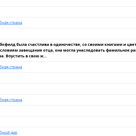
бная страна
йкфилд была счастлива в одиночестве, со своими книгами и цве
условиям завещания отца, она могла унаследовать фамильное ра
а. Впустить в свою ж...
бная страна
бная страна
бный дар