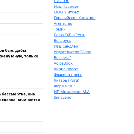
ЛИСТОС
Изд. Паремия
ООО "ЛитРес"
Евразийское Книжное
Агентство
Томик
Союз ЕХБ в Респ.
Беларусь
Изд. Сандлер
ов был, дабы
Издательство "Good
 жену юную, только
Business"
VoiceBook
Айрис-пресс*
Флавиан-пресс
Янтарь (Рига)
Фирма "1С"
ИП Моисеенко М.А.
 бессмертна, она
SimaLand
я сказка начинается