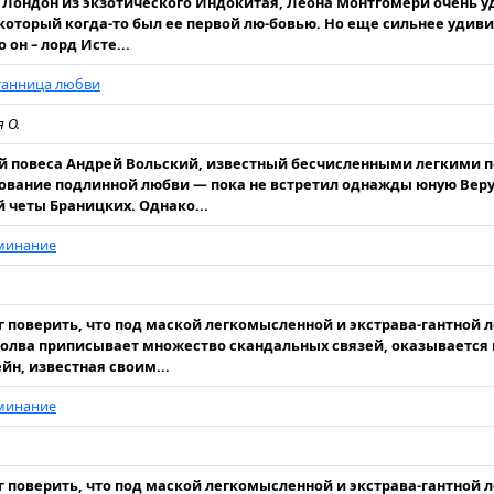
 Лондон из экзотического Индокитая, Леона Монтгомери очень у
который когда-то был ее первой лю-бовью. Но еще сильнее удиви
о он – лорд Исте...
танница любви
 О.
 повеса Андрей Вольский, известный бесчисленными легкими п
ование подлинной любви — пока не встретил однажды юную Веру
 четы Браницких. Однако...
минание
г поверить, что под маской легкомысленной и экстрава-гантной л
олва приписывает множество скандальных связей, оказывается
йн, известная своим...
минание
г поверить, что под маской легкомысленной и экстрава-гантной л