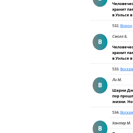
Человечес
хранит па
в Уэльсе в
532.
Ворон
Смолл Б.
В
Человечес
хранит па
в Уэльсе в
533.
Воскр
Ли М.
В
Шарни Джо
пор прошл
жизни. Но
534.
Воскр
Хантер М.
В