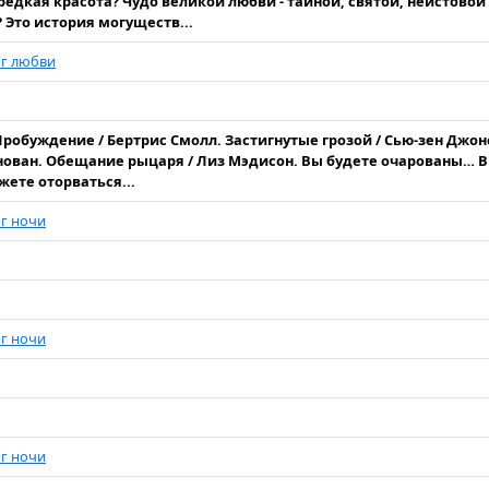
редкая красота? Чудо великой любви - тайной, святой, неистовой
 Это история могуществ...
рг любви
Пробуждение / Бертрис Смолл. Застигнутые грозой / Сью-зен Джон
ован. Обещание рыцаря / Лиз Мэдисон. Вы будете очарованы… 
жете оторваться...
г ночи
г ночи
г ночи