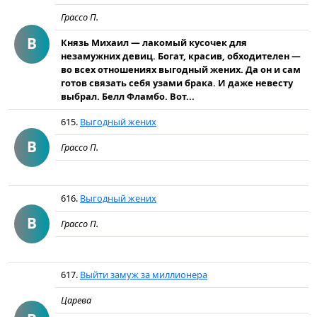
Грассо П.
В
Князь Михаил — лакомый кусочек для
незамужних девиц. Богат, красив, обходителен —
во всех отношениях выгодный жених. Да он и сам
готов связать себя узами брака. И даже невесту
выбрал. Белл Фламбо. Вот...
615.
Выгодный жених
В
Грассо П.
616.
Выгодный жених
В
Грассо П.
617.
Выйти замуж за миллионера
Царева