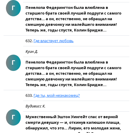
Г
Пенелопа Федерингтон была влюблена в
старшего брата своей лучшей подруги с самого
детства… а он, естественно, не обращал на
смешную девчонку ни малейшего внимания!
Теперь же, годы спустя, Колин Бридже...
632.
Где властвует любовь
Куин Д.
Г
Пенелопа Федерингтон была влюблена в
старшего брата своей лучшей подруги с самого
детства… а он, естественно, не обращал на
смешную девчонку ни малейшего внимания!
Теперь же, годы спустя, Колин Бридже...
633.
Где ты, мой незнакомец?
Вудивисс К.
Г
Мужественный Эштон Уингейт спас от верной
смерти девушку — и, откинув капюшон плаща,
обнаружил, что это… Лирин, его молодая жена,