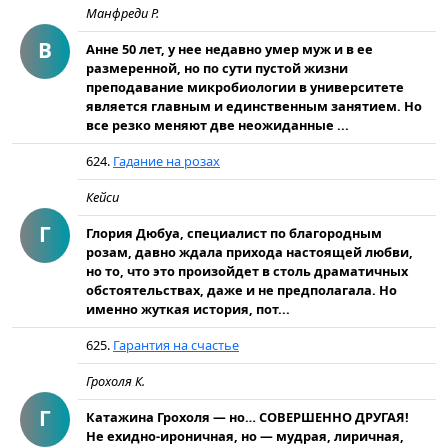
Манфреди Р.
В
Анне 50 лет, у нее недавно умер муж и в ее
размеренной, но по сути пустой жизни
преподавание микробиологии в университете
является главным и единственным занятием. Но
все резко меняют две неожиданные ...
624.
Гадание на розах
Кейси
Г
Глория Дюбуа, специалист по благородным
розам, давно ждала прихода настоящей любви,
но то, что это произойдет в столь драматичных
обстоятельствах, даже и не предполагала. Но
именно жуткая история, пот...
625.
Гарантия на счастье
Грохоля К.
Г
Катажина Грохоля — но… СОВЕРШЕННО ДРУГАЯ!
Не ехидно-ироничная, но — мудрая, лиричная,