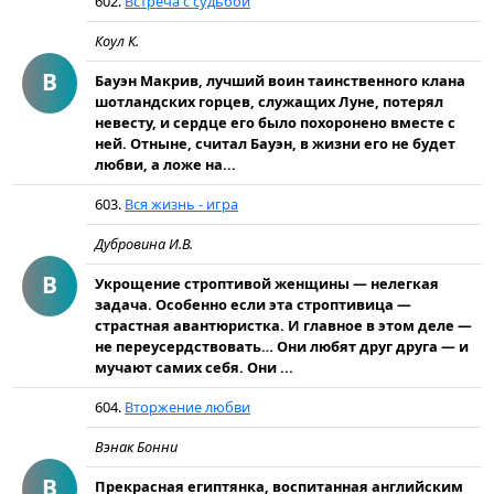
602.
Встреча с судьбой
Коул К.
В
Бауэн Макрив, лучший воин таинственного клана
шотландских горцев, служащих Луне, потерял
невесту, и сердце его было похоронено вместе с
ней. Отныне, считал Бауэн, в жизни его не будет
любви, а ложе на...
603.
Вся жизнь - игра
Дубровина И.В.
В
Укрощение строптивой женщины — нелегкая
задача. Особенно если эта строптивица —
страстная авантюристка. И главное в этом деле —
не переусердствовать… Они любят друг друга — и
мучают самих себя. Они ...
604.
Вторжение любви
Вэнак Бонни
В
Прекрасная египтянка, воспитанная английским