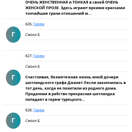
ОЧЕНЬ ЖЕНСТВЕННАЯ и ТОНКАЯ в своей ОЧЕНЬ
ЖЕНСКОЙ ПРОЗЕ. Здесь играют яркими красками
тончайшие грани отношений м...
626.
Гарем
Г
Смолл Б.
627.
Гарем
Смолл Б.
Г
Счастливая, безмятежная жизнь юной дочери
шотландского графа Джанет Лесли закончилась в
тот день, когда ее похитили из родного дома.
Проданная в рабство прекрасная шотландка
попадает в гарем турецкого...
628.
Гарем
Г
Смолл Б.