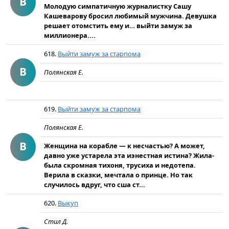
В
Молодую симпатичную журналистку Сашу
Кашеварову бросил любимый мужчина. Девушка
решает отомстить ему и… выйти замуж за
миллионера....
618.
Выйти замуж за старпома
В
Полянская Е.
619.
Выйти замуж за старпома
Полянская Е.
В
Женщина на корабле — к несчастью? А может,
давно уже устарела эта иэнестная истина? Жила-
была скромная тихоня, трусиха и недотепа.
Верила в сказки, мечтала о принце. Но так
случилось вдруг, что сша ст...
620.
Выкуп
Стил Д.