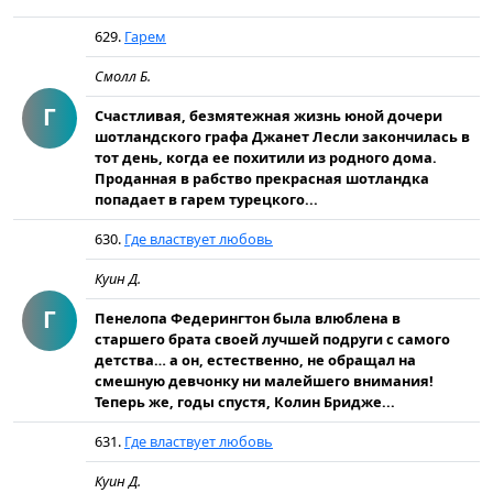
629.
Гарем
Смолл Б.
Г
Счастливая, безмятежная жизнь юной дочери
шотландского графа Джанет Лесли закончилась в
тот день, когда ее похитили из родного дома.
Проданная в рабство прекрасная шотландка
попадает в гарем турецкого...
630.
Где властвует любовь
Куин Д.
Г
Пенелопа Федерингтон была влюблена в
старшего брата своей лучшей подруги с самого
детства… а он, естественно, не обращал на
смешную девчонку ни малейшего внимания!
Теперь же, годы спустя, Колин Бридже...
631.
Где властвует любовь
Куин Д.