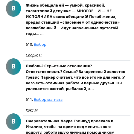
Жизнь обещала ей — умной, красивой,
В
талантливой девушке — МНОГОЕ… И — НЕ
ИСПОЛНИЛА своих обещаний! Погиб жених,
предал ставший «спасением от одиночества»
возлюбленный… Идут наполненные пустотой
годы… ...
610.
Выбор
Спаркс Н.
В
Любовь? Серьезные отношения?
Ответственность? Семья? Закоренелый холостяк
Тревис Паркер считает, что все это не для него. У
него есть отличная работа и верные друзья. Он
увлекается охотой, рыбалкой, з...
611.
Выбор магната
Кокс М.
В
Очаровательная Лаура Гринвуд приехала в
Италию, чтобы на время подменить свою
подругу, работавшую личным помощником