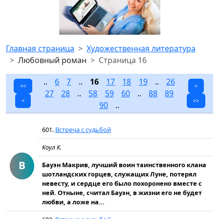
Главная страница
Художественная литература
Любовный роман
Страница 16
..
6
7
..
16
17
18
19
..
26
<<
>
27
28
..
58
59
60
..
88
89
<
>>
90
..
601.
Встреча с судьбой
Коул К.
В
Бауэн Макрив, лучший воин таинственного клана
шотландских горцев, служащих Луне, потерял
невесту, и сердце его было похоронено вместе с
ней. Отныне, считал Бауэн, в жизни его не будет
любви, а ложе на...