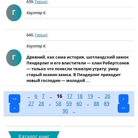
639.
Герцог
Г
Коултер К.
640.
Герцог
Коултер К.
Г
Древний, как сама история, шотландский замок
Пендерлиг и его властители — клан Робертсонов
— только что понесли тяжелую утрату: умер
старый хозяин замка. В Пендерлиг приходит
новый господин — молодой ...
..
6
7
..
16
17
18
19
..
26
<<
>
27
28
..
58
59
60
..
88
89
<
>>
90
..
Каталог книг