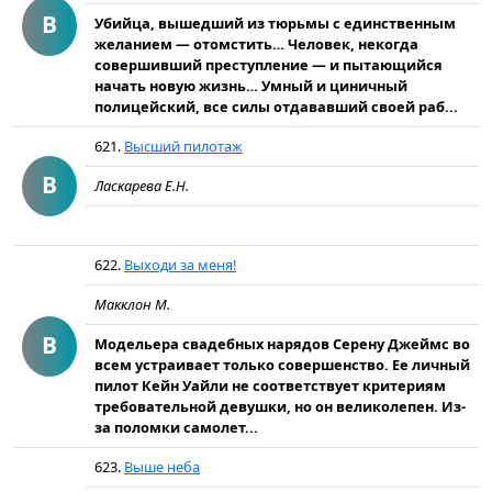
В
Убийца, вышедший из тюрьмы с единственным
желанием — отомстить… Человек, некогда
совершивший преступление — и пытающийся
начать новую жизнь… Умный и циничный
полицейский, все силы отдававший своей раб...
621.
Высший пилотаж
В
Ласкарева Е.Н.
622.
Выходи за меня!
Макклон М.
В
Модельера свадебных нарядов Серену Джеймс во
всем устраивает только совершенство. Ее личный
пилот Кейн Уайли не соответствует критериям
требовательной девушки, но он великолепен. Из-
за поломки самолет...
623.
Выше неба