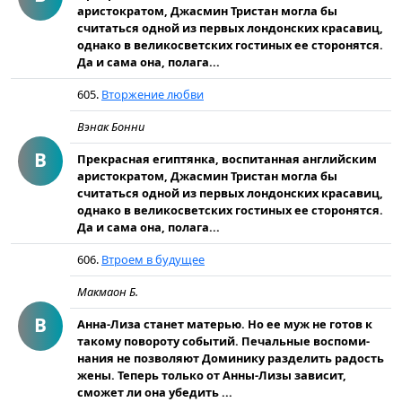
аристократом, Джасмин Тристан могла бы
считаться одной из первых лондонских красавиц,
однако в великосветских гостиных ее сторонятся.
Да и сама она, полага...
605.
Вторжение любви
Вэнак Бонни
В
Прекрасная египтянка, воспитанная английским
аристократом, Джасмин Тристан могла бы
считаться одной из первых лондонских красавиц,
однако в великосветских гостиных ее сторонятся.
Да и сама она, полага...
606.
Втроем в будущее
Макмаон Б.
В
Анна-Лиза станет матерью. Но ее муж не готов к
такому повороту событий. Печальные воспоми­
нания не позволяют Доминику разделить радость
жены. Теперь только от Анны-Лизы зависит,
сможет ли она убедить ...