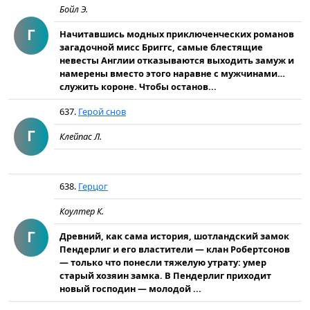
Бойл Э.
Г
Начитавшись модных приключенческих романов
загадочной мисс Бриггс, самые блестящие
невесты Англии отказываются выходить замуж и
намерены вместо этого наравне с мужчинами…
служить короне. Чтобы останов...
637.
Герой снов
Г
Клейпас Л.
638.
Герцог
Коултер К.
Г
Древний, как сама история, шотландский замок
Пендерлиг и его властители — клан Робертсонов
— только что понесли тяжелую утрату: умер
старый хозяин замка. В Пендерлиг приходит
новый господин — молодой ...