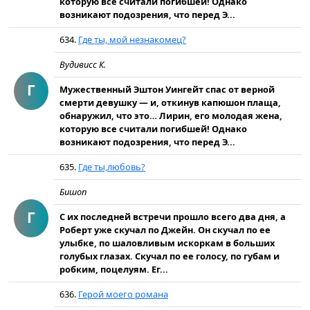
которую все считали погибшей! Однако
возникают подозрения, что перед Э...
634.
Где ты, мой незнакомец?
Вудивисс К.
Г
Мужественный Эштон Уингейт спас от верной
смерти девушку — и, откинув капюшон плаща,
обнаружил, что это… Лирин, его молодая жена,
которую все считали погибшей! Однако
возникают подозрения, что перед Э...
635.
Где ты,любовь?
Бишоп
Г
С их последней встречи прошло всего два дня, а
Роберт уже скучал по Джейн. Он скучал по ее
улыбке, по шаловливым искоркам в больших
голубых глазах. Скучал по ее голосу, по губам и
робким, поцелуям. Ег...
636.
Герой моего романа