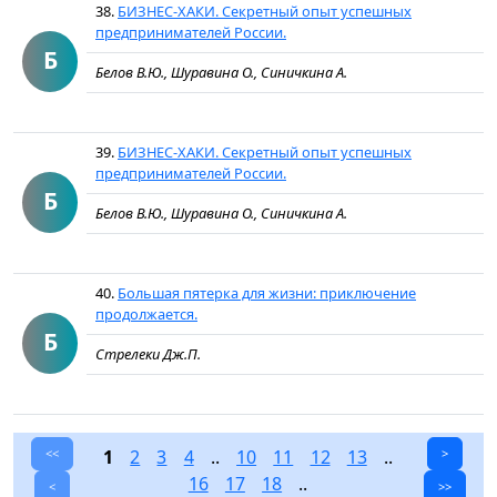
38.
БИЗНЕС-ХАКИ. Секретный опыт успешных
предпринимателей России.
Б
Белов В.Ю., Шуравина О., Синичкина А.
39.
БИЗНЕС-ХАКИ. Секретный опыт успешных
предпринимателей России.
Б
Белов В.Ю., Шуравина О., Синичкина А.
40.
Большая пятерка для жизни: приключение
продолжается.
Б
Стрелеки Дж.П.
<<
1
2
3
4
..
10
11
12
13
..
>
16
17
18
..
<
>>