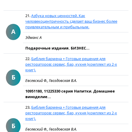
21.
Азбука новых ценностей. Как
человекоцентричность сделает ваш бизнес более
привлекательным и прибыльным.
А
Эдманс А
Подарочные издания. БИЗНЕС...
22.
Библия бармена + Готовые решения для
рестораторов: сервис, бар, кухня (комплект из 2-х
книг).
Б
Евсевский Ф., Гвоздовская В.А.
10951180, 11225330 серия Напитки. Домашнее
виноделие...
23.
Библия бармена + Готовые решения для
рестораторов: сервис, бар, кухня (комплект из 2-х
книг).
Б
Евсевский Ф., Гвоздовская В.А.