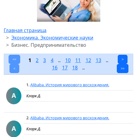
Главная страница
Экономика. Экономические науки
Бизнес. Предпринимательство
<<
1
2
3
4
..
10
11
12
13
..
>
16
17
18
..
<
>>
1.
Alibaba. История мирового восхождения.
A
Кларк Д.
2.
Alibaba. История мирового восхождения.
A
Кларк Д.