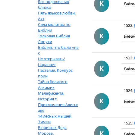
Бог подошел так
К
Елфим
близко
Пять языков любви.
Акт
Сила молитвы по
1522.
Библии
К
Толковая Библия
Елфим
Лопухи
Библия: что было «на
с
1523.
Не открывать!
Царапает
К
Елфим
Пастелия. Конкурс
прин
Тайна Великого
Алхимик
1524.
Малефисента.
История т
К
Елфим
Приключения Алисы:
две
14 лесных мышей.
Зимни
1525.
В поисках Деда
К
Мороза.
Елфим