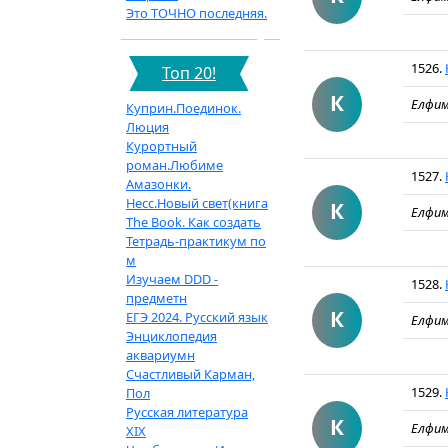
Это ТОЧНО последняя.
1526.
Топ 20!
К
Елфим
Куприн.Поединок.
Люция
Курортный
роман.Любиме
1527.
Амазонки.
Несс.Новый свет(книга
К
Елфим
The Book. Как создать
Тетрадь-практикум по
м
Изучаем DDD -
1528.
предметн
К
ЕГЭ 2024. Русский язык
Елфим
Энциклопедия
аквариумн
Счастливый Карман,
1529.
Пол
Русская литература
К
Елфим
XIX