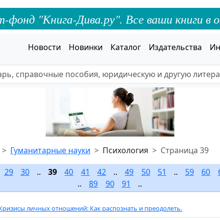
онд "Книга-Дива.ру". Все ваши книги в о
Новости
Новинки
Каталог
Издательства
Ин
Гуманитарные науки
Психология
Страница 39
.
29
30
..
39
40
41
42
..
49
50
51
..
59
60
..
89
90
91
..
Кризисы личных отношений: Как распознать и преодолеть.