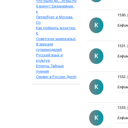
Что было до... Игры-пу
6 минут: Ежедневник,
к
1530.
Петербург и Москва.
Сп
К
Елфим
Как поймать монстра.
К
Советское зазеркалье.
В зеркале
1531.
супермоделей
К
Русский язык и
Елфим
культур
Enigma. Тайные
учения
Сервис в России. Десят
1532.
К
Елфим
1533.
К
Елфим