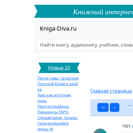
Книжный интернет-ф
Kniga-Diva.ru
Новые 20
Песня совы: татарские
Портной Юлай и злой
ха
Главная страница
Тело как источник
силы
.
Притчи Крайона.
<<
<
Парадоксы ТАРО.
Слушай меня, сатана!.
Сила молящейся
1521.
жены. М