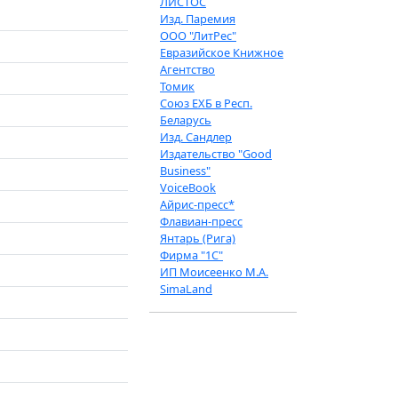
ЛИСТОС
Изд. Паремия
ООО "ЛитРес"
Евразийское Книжное
Агентство
Томик
Союз ЕХБ в Респ.
Беларусь
Изд. Сандлер
Издательство "Good
Business"
VoiceBook
Айрис-пресс*
Флавиан-пресс
Янтарь (Рига)
Фирма "1С"
ИП Моисеенко М.А.
SimaLand