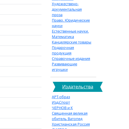
Художествено-
документальная
проза
Право. Юридические
науки
Естественные науки.
Математика
Канцелярские товары
Подарочная
продукция
Справочные издания
Развивающие
игрушки
Издательства
АРТ-образ
Изд.Спорт
ЧЕРНОВ и К
Священная великая
обитель Ватопед
Христианская Россия