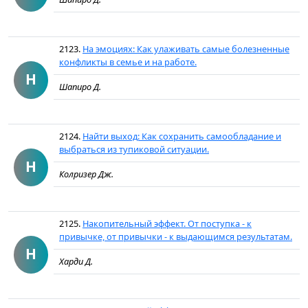
2123.
На эмоциях: Как улаживать самые болезненные
конфликты в семье и на работе.
Н
Шапиро Д.
2124.
Найти выход: Как сохранить самообладание и
выбраться из тупиковой ситуации.
Н
Колризер Дж.
2125.
Накопительный эффект. От поступка - к
привычке, от привычки - к выдающимся результатам.
Н
Харди Д.