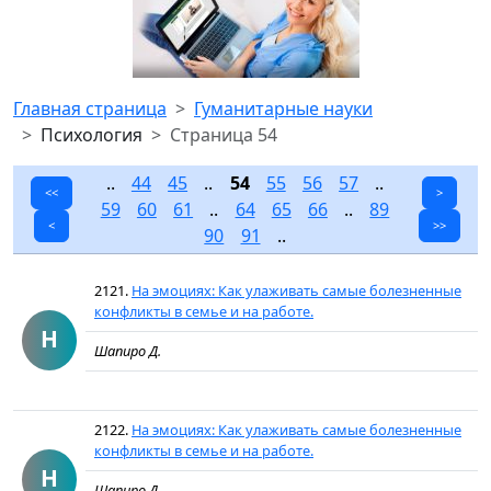
Главная страница
Гуманитарные науки
Психология
Страница 54
..
44
45
..
54
55
56
57
..
<<
>
59
60
61
..
64
65
66
..
89
<
>>
90
91
..
2121.
На эмоциях: Как улаживать самые болезненные
конфликты в семье и на работе.
Н
Шапиро Д.
2122.
На эмоциях: Как улаживать самые болезненные
конфликты в семье и на работе.
Н
Шапиро Д.