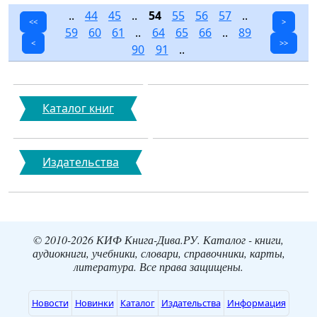
..
44
45
..
54
55
56
57
..
<<
>
59
60
61
..
64
65
66
..
89
<
>>
90
91
..
Каталог книг
Издательства
© 2010-2026 КИФ Книга-Дива.РУ. Каталог - книги,
аудиокниги, учебники, словари, справочники, карты,
литература. Все права защищены.
Новости
Новинки
Каталог
Издательства
Информация