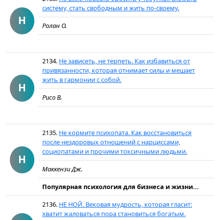
систему, стать свободным и жить по-своему.
Н
Ролан О.
2134.
Не зависеть, не терпеть. Как избавиться от
привязанности, которая отнимает силы и мешает
жить в гармонии с собой.
Н
Рисо В.
2135.
Не кормите психопата. Как восстановиться
после нездоровых отношений с нарциссами,
социопатами и прочими токсичными людьми.
Н
Маккензи Дж.
Популярная психология для бизнеса и жизни...
2136.
НЕ НОЙ. Вековая мудрость, которая гласит:
хватит жаловаться пора становиться богатым.