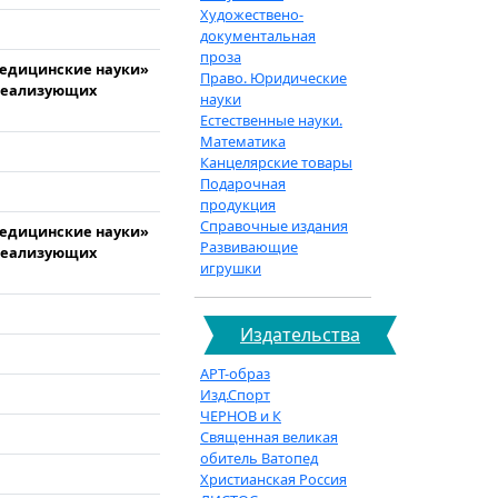
Художествено-
документальная
проза
медицинские науки»
Право. Юридические
 реализующих
науки
Естественные науки.
Математика
Канцелярские товары
Подарочная
продукция
Справочные издания
медицинские науки»
Развивающие
 реализующих
игрушки
Издательства
АРТ-образ
Изд.Спорт
ЧЕРНОВ и К
Священная великая
обитель Ватопед
Христианская Россия