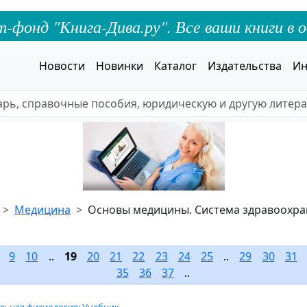
онд "Книга-Дива.ру". Все ваши книги в о
Новости
Новинки
Каталог
Издательства
Ин
Медицина
Основы медицины. Система здравоохр
..
9
10
..
19
20
21
22
23
24
25
..
29
30
31
.
35
36
37
..