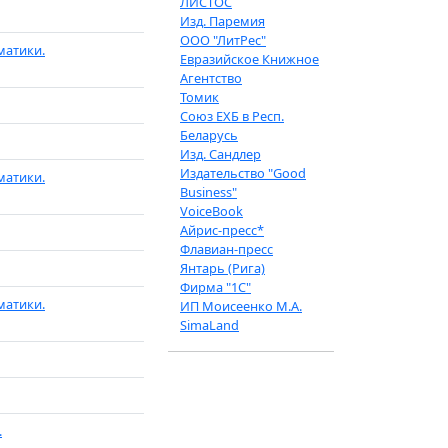
ЛИСТОС
Изд. Паремия
ООО "ЛитРес"
матики.
Евразийское Книжное
Агентство
Томик
Союз ЕХБ в Респ.
Беларусь
Изд. Сандлер
Издательство "Good
матики.
Business"
VoiceBook
Айрис-пресс*
Флавиан-пресс
Янтарь (Рига)
Фирма "1С"
матики.
ИП Моисеенко М.А.
SimaLand
.