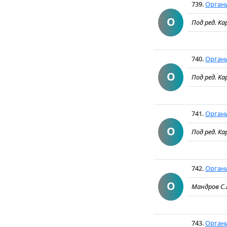
739.
Органи
О
Под ред. Ка
740.
Органи
О
Под ред. Ка
741.
Органи
О
Под ред. Ка
742.
Органи
О
Мандров С.И
743.
Органи