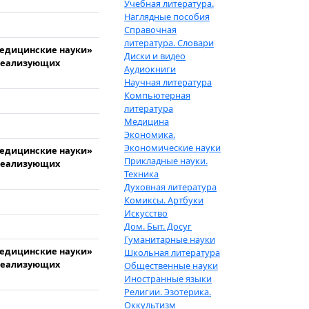
Учебная литература.
Наглядные пособия
Справочная
литература. Словари
медицинские науки»
Диски и видео
 реализующих
Аудиокниги
Научная литература
Компьютерная
литература
Медицина
Экономика.
Экономические науки
медицинские науки»
Прикладные науки.
 реализующих
Техника
Духовная литература
Комиксы. Артбуки
Искусство
Дом. Быт. Досуг
Гуманитарные науки
медицинские науки»
Школьная литература
 реализующих
Общественные науки
Иностранные языки
Религии. Эзотерика.
Оккультизм