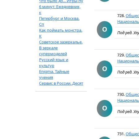
Что было до... Игры-пу
6 минут: Ежедневник,
к
728.
Общест
Петербург и Москва.
Национальн
Сп
О
Как поймать монстра.
Под ред. Улу
К
Советское зазеркалье.
В зеркале
супермоделей
729.
Общест
Русский язык и
Национальн
культур
О
Enigma. Тайные
Под ред. Улу
учения
Сервис в России. Десят
730.
Общест
Национальн
О
Под ред. Улу
731.
Общест