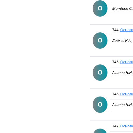
О
Мандров С.И
744.
Основы
О
Дайхес Н.А.
745.
Основы
О
Алипов Н.Н
746.
Основы
О
Алипов Н.Н
747.
Основы