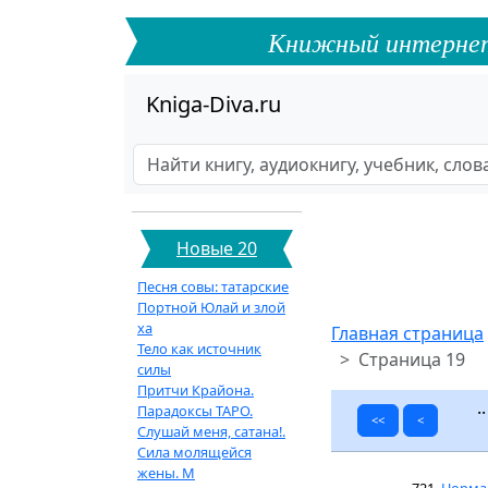
Книжный интернет-ф
Kniga-Diva.ru
Новые 20
Песня совы: татарские
Портной Юлай и злой
ха
Главная страница
Тело как источник
Страница 19
силы
Притчи Крайона.
Парадоксы ТАРО.
<<
<
Слушай меня, сатана!.
Сила молящейся
жены. М