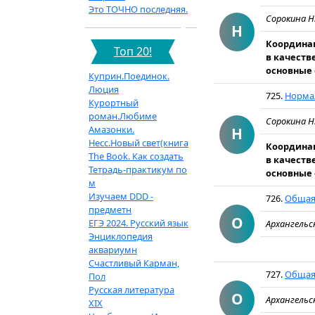
Это ТОЧНО последняя.
Сорокина Н.
Н
Координац
Топ 20!
в качеств
основные 
Куприн.Поединок.
Люция
725.
Нормал
Курортный
роман.Любиме
Сорокина Н.
Амазонки.
Н
Несс.Новый свет(книга
Координац
The Book. Как создать
в качеств
Тетрадь-практикум по
основные 
м
Изучаем DDD -
726.
Общая 
предметн
О
ЕГЭ 2024. Русский язык
Архангельск
Энциклопедия
аквариумн
Счастливый Карман,
727.
Общая 
Пол
Русская литература
О
Архангельск
XIX