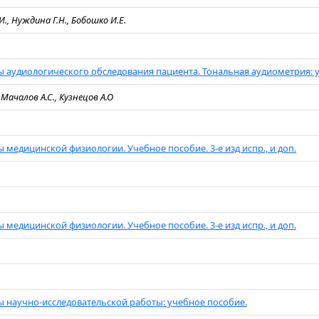
., Нуждина Г.Н., Бобошко И.Е.
 аудиологического обследования пациента. Тональная аудиометрия: 
, Мачалов А.С., Кузнецов А.О
 медицинской физиологии. Учебное пособие. 3-е изд испр., и доп.
.
 медицинской физиологии. Учебное пособие. 3-е изд испр., и доп.
.
 научно-исследовательской работы: учебное пособие.