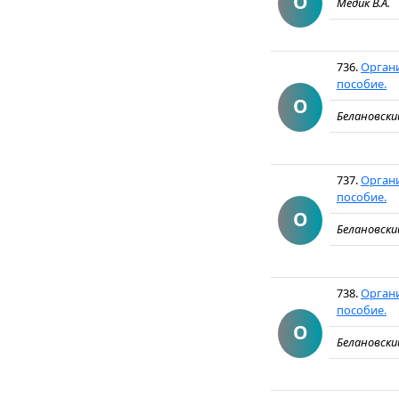
О
Медик В.А.
736.
Органи
пособие.
О
Белановски
737.
Органи
пособие.
О
Белановски
738.
Органи
пособие.
О
Белановски