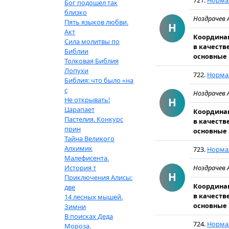
721.
Нормал
Бог подошел так
близко
Ноздрачев 
Пять языков любви.
Н
Акт
Координац
Сила молитвы по
в качеств
Библии
основные 
Толковая Библия
Лопухи
722.
Нормал
Библия: что было «на
с
Ноздрачев 
Не открывать!
Н
Царапает
Координац
Пастелия. Конкурс
в качеств
прин
основные 
Тайна Великого
Алхимик
723.
Нормал
Малефисента.
История т
Ноздрачев 
Н
Приключения Алисы:
Координац
две
в качеств
14 лесных мышей.
основные 
Зимни
В поисках Деда
724.
Нормал
Мороза.