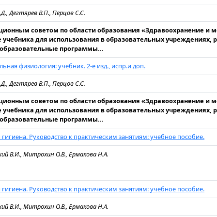
Д., Дегтярев В.П., Перцов С.С.
ионным советом по области образования «Здравоохранение и 
е учебника для использования в образовательных учреждениях,
образовательные программы...
ьная физиология: учебник. 2-е изд., испр.и доп.
Д., Дегтярев В.П., Перцов С.С.
ионным советом по области образования «Здравоохранение и 
е учебника для использования в образовательных учреждениях,
образовательные программы...
гигиена. Руководство к практическим занятиям: учебное пособие.
ий В.И., Митрохин О.В., Ермакова Н.А.
гигиена. Руководство к практическим занятиям: учебное пособие.
ий В.И., Митрохин О.В., Ермакова Н.А.