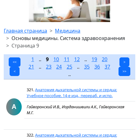
Главная страница
Медицина
Основы медицины. Система здравоохранения
Страница 9
1
..
9
10
11
12
..
19
20
<<
>
21
..
23
24
25
..
35
36
37
<
>>
..
321.
Анатомия дыхательной системы и сердца:
Учебное пособие. 14-е изд., перераб. и испр.
А
Гайворонский И.В., Иорданишвили А.К., Гайворонская
М.Г.
322.
Анатомия дыхательной системы и сердца: