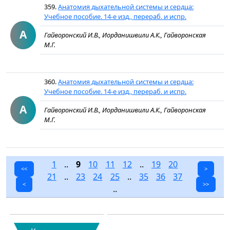
359.
Анатомия дыхательной системы и сердца:
Учебное пособие. 14-е изд., перераб. и испр.
А
Гайворонский И.В., Иорданишвили А.К., Гайворонская
М.Г.
360.
Анатомия дыхательной системы и сердца:
Учебное пособие. 14-е изд., перераб. и испр.
А
Гайворонский И.В., Иорданишвили А.К., Гайворонская
М.Г.
1
..
9
10
11
12
..
19
20
<<
>
21
..
23
24
25
..
35
36
37
<
>>
..