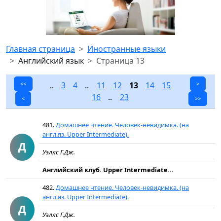
Главная страница
Иностранные языки
Английский язык
Страница 13
<<
..
3
4
..
11
12
13
14
15
>
16
..
23
<
>>
481.
Домашнее чтение. Человек-невидимка. (на
англ.яз. Upper Intermediate).
Д
Уэллс Г.Дж.
Английский клуб. Upper Intermediate...
482.
Домашнее чтение. Человек-невидимка. (на
англ.яз. Upper Intermediate).
Д
Уэллс Г.Дж.