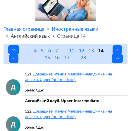
Главная страница
Иностранные языки
Английский язык
Страница 14
<<
..
4
5
6
7
..
11
12
13
14
>
15
16
17
..
23
<
>>
521.
Домашнее чтение. Человек-невидимка. (на
англ.яз. Upper Intermediate).
Д
Уэллс Г.Дж.
Английский клуб. Upper Intermediate...
522.
Домашнее чтение. Человек-невидимка. (на
англ.яз. Upper Intermediate).
Д
Уэллс Г.Дж.