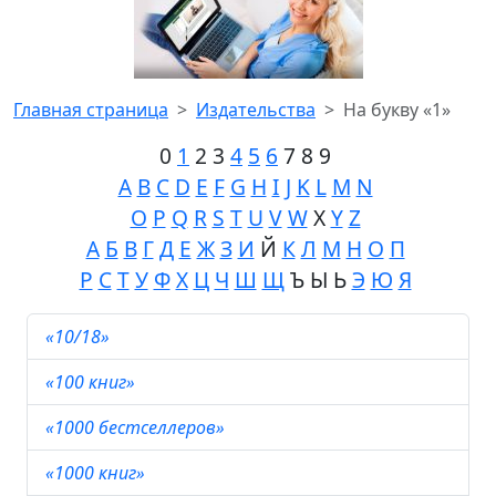
Главная страница
Издательства
На букву «1»
0
1
2 3
4
5
6
7 8 9
A
B
C
D
E
F
G
H
I
J
K
L
M
N
O
P
Q
R
S
T
U
V
W
X
Y
Z
А
Б
В
Г
Д
Е
Ж
З
И
Й
К
Л
М
Н
О
П
Р
С
Т
У
Ф
Х
Ц
Ч
Ш
Щ
Ъ Ы Ь
Э
Ю
Я
«10/18»
«100 книг»
«1000 бестселлеров»
«1000 книг»