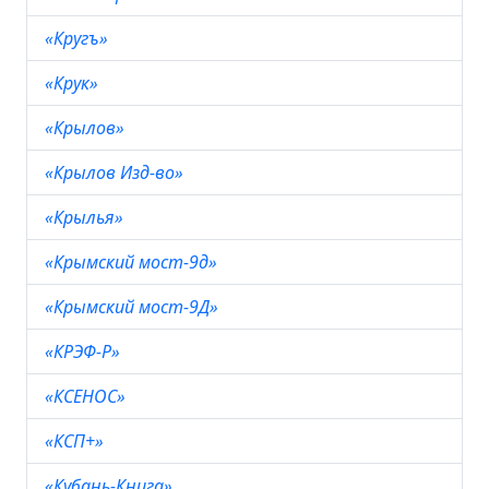
«Кругъ»
«Крук»
«Крылов»
«Крылов Изд-во»
«Крылья»
«Крымский мост-9д»
«Крымский мост-9Д»
«КРЭФ-Р»
«КСЕНОС»
«КСП+»
«Кубань-Книга»