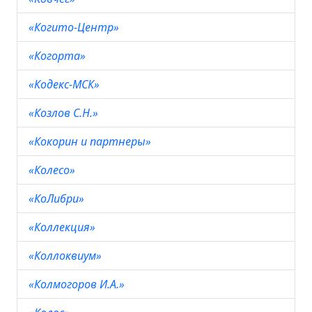
«Когито-Центр»
«Когорта»
«Кодекс-МСК»
«Козлов С.Н.»
«Кокорин и партнеры»
«Колесо»
«КоЛибри»
«Коллекция»
«Коллоквиум»
«Колмогоров И.А.»