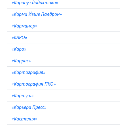
«Карапуз-дидактика»
«Карма Йеше Палдрон»
«Карманор»
«КАРО»
«Каро»
«Каррас»
«Картография»
«Картография ПКО»
«Картуш»
«Карьера Пресс»
«Касталия»