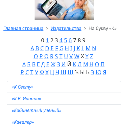
Главная страница
Издательства
На букву «К»
0
1
2 3
4
5
6
7 8 9
A
B
C
D
E
F
G
H
I
J
K
L
M
N
O
P
Q
R
S
T
U
V
W
X
Y
Z
А
Б
В
Г
Д
Е
Ж
З
И
Й
К
Л
М
Н
О
П
Р
С
Т
У
Ф
Х
Ц
Ч
Ш
Щ
Ъ Ы Ь
Э
Ю
Я
«К Свету»
«К.В. Иванов»
«Кабинетный ученый»
«Кавалер»