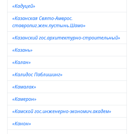
«Кадуцей»
«Казанская Свято-Амврос.
ставропиг.жен.пустынь.Шамо»
«Казанский гос.архитектурно-строительный»
«Казань»
«Калан»
«Калидос Паблишинг»
«Камалак»
«Камерон»
«Камской гос.инженерно-экономич.академ»
«Канон»