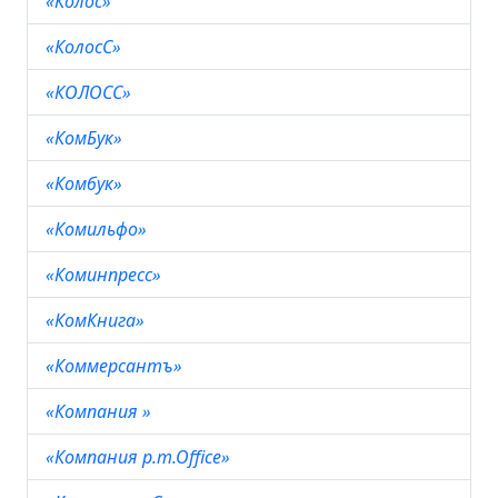
«Колос»
«КолосС»
«КОЛОСС»
«КомБук»
«Комбук»
«Комильфо»
«Коминпресс»
«КомКнига»
«Коммерсантъ»
«Компания »
«Компания p.m.Office»