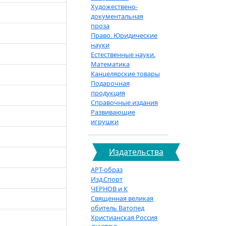
Художествено-
документальная
проза
Право. Юридические
науки
Естественные науки.
Математика
Канцелярские товары
Подарочная
продукция
Справочные издания
Развивающие
игрушки
Издательства
АРТ-образ
Изд.Спорт
ЧЕРНОВ и К
Священная великая
обитель Ватопед
Христианская Россия