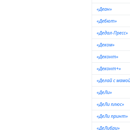
«Деан»
«Дебют»
«Дедал-Пресс»
«Деком»
«Деконт»
«Деконт+»
«Делай с мамо
«ДеЛи»
«ДеЛи плюс»
«ДеЛи принт»
«ДеЛибри»