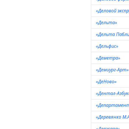
«Деловой эксп
«Дельта»
«Дельта Пабл
«Дельфис»
«Деметра»
«Демиург-Арт
«ДеНово»
«Дентал-Азбу
«Департамент 
«Деревянко М.
«Держава»