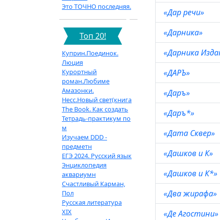
Это ТОЧНО последняя.
«Дар речи»
«Дарника»
Топ 20!
«Дарника Изд
Куприн.Поединок.
Люция
Курортный
«ДАРЪ»
роман.Любиме
Амазонки.
«Даръ»
Несс.Новый свет(книга
The Book. Как создать
«Даръ*»
Тетрадь-практикум по
м
«Дата Сквер»
Изучаем DDD -
предметн
«Дашков и К»
ЕГЭ 2024. Русский язык
Энциклопедия
«Дашков и К*»
аквариумн
Счастливый Карман,
«Два жирафа»
Пол
Русская литература
XIX
«Де Агостини