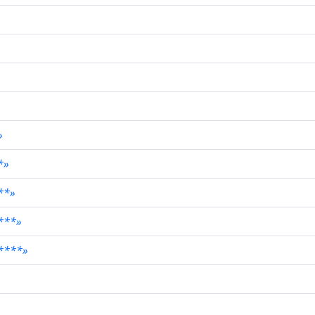
»
*»
**»
***»
****»