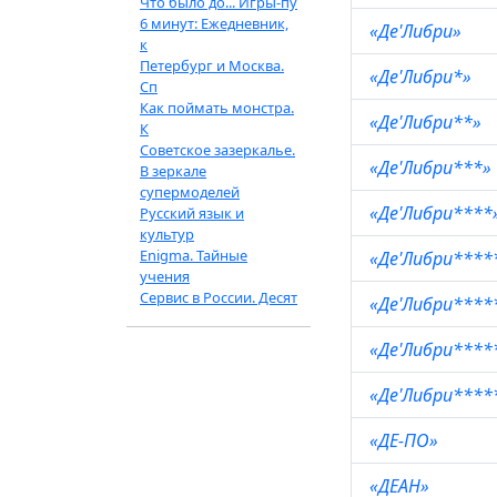
Что было до... Игры-пу
6 минут: Ежедневник,
«Де'Либри»
к
Петербург и Москва.
«Де'Либри*»
Сп
Как поймать монстра.
«Де'Либри**»
К
Советское зазеркалье.
«Де'Либри***»
В зеркале
супермоделей
«Де'Либри****
Русский язык и
культур
Enigma. Тайные
«Де'Либри****
учения
Сервис в России. Десят
«Де'Либри****
«Де'Либри****
«Де'Либри****
«ДЕ-ПО»
«ДЕАН»