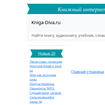
Книжный интернет-ф
Kniga-Diva.ru
Новые 20
Песня совы: татарские
Портной Юлай и злой
ха
Главная страница
Тело как источник
силы
Притчи Крайона.
Парадоксы ТАРО.
Слушай меня, сатана!.
Сила молящейся
жены. М