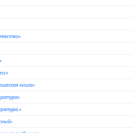
олевство»
й»
есс»
ошеская книга»
ература»
ература.»
жный»