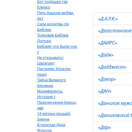
Бог подошел так
близко
Пять языков любви.
«Д.А.Р.К.»
Акт
Сила молитвы по
Библии
«Дагестанско
Толковая Библия
Лопухи
«ДАИРС»
Библия: что было «на
с
«Дайв»
Не открывать!
Царапает
«Дайджест»
Пастелия. Конкурс
прин
«Дакор»
Тайна Великого
Алхимик
«ДАН»
Малефисента.
История т
Приключения Алисы:
«Данилов муж
две
14 лесных мышей.
«Даниловский 
Зимни
В поисках Деда
«Дар»
Мороза.