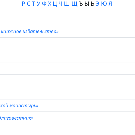
Р
С
Т
У
Ф
Х
Ц
Ч
Ш
Щ
Ъ Ы Ь
Э
Ю
Я
е книжное издательство»
ской монастырь»
благовестник»