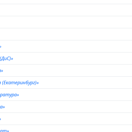
с»
 (ДиС)»
а»
а (Екатеринбург)»
ература»
са»
»
мат»