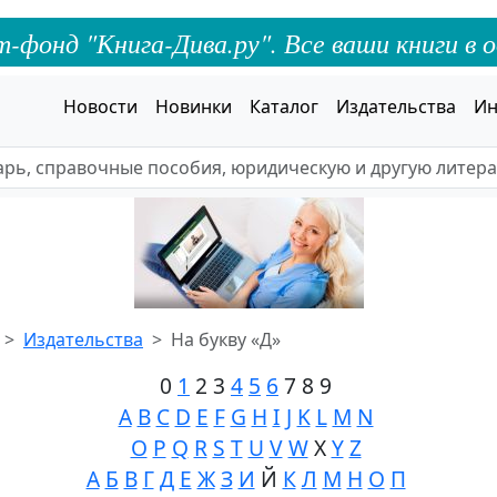
онд "Книга-Дива.ру". Все ваши книги в о
Новости
Новинки
Каталог
Издательства
Ин
Издательства
На букву «Д»
0
1
2 3
4
5
6
7 8 9
A
B
C
D
E
F
G
H
I
J
K
L
M
N
O
P
Q
R
S
T
U
V
W
X
Y
Z
А
Б
В
Г
Д
Е
Ж
З
И
Й
К
Л
М
Н
О
П