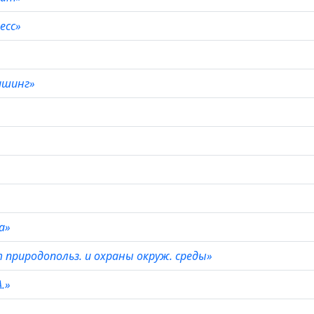
ресс»
ишинг»
»
ка»
природопольз. и охраны окруж. среды»
А.»