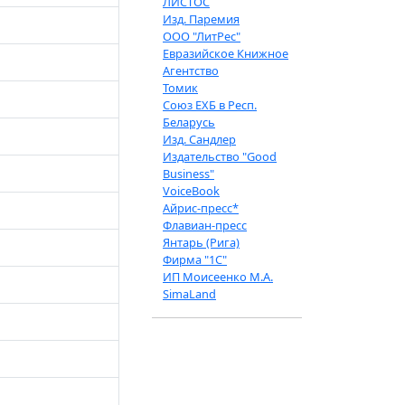
ЛИСТОС
Изд. Паремия
ООО "ЛитРес"
Евразийское Книжное
Агентство
Томик
Союз ЕХБ в Респ.
Беларусь
Изд. Сандлер
Издательство "Good
Business"
VoiceBook
Айрис-пресс*
Флавиан-пресс
Янтарь (Рига)
Фирма "1С"
ИП Моисеенко М.А.
SimaLand