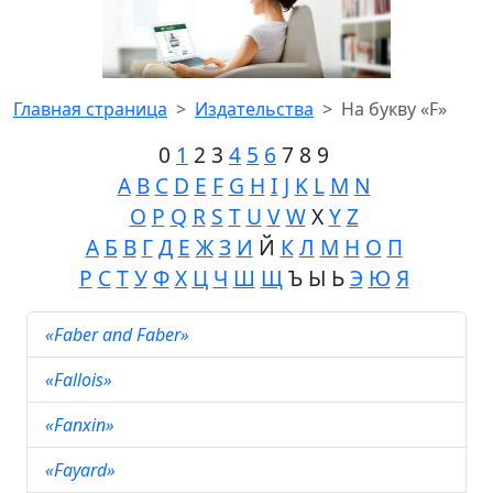
Главная страница
Издательства
На букву «F»
0
1
2 3
4
5
6
7 8 9
A
B
C
D
E
F
G
H
I
J
K
L
M
N
O
P
Q
R
S
T
U
V
W
X
Y
Z
А
Б
В
Г
Д
Е
Ж
З
И
Й
К
Л
М
Н
О
П
Р
С
Т
У
Ф
Х
Ц
Ч
Ш
Щ
Ъ Ы Ь
Э
Ю
Я
«Faber and Faber»
«Fallois»
«Fanxin»
«Fayard»