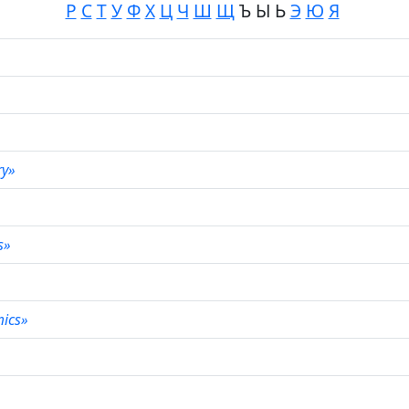
Р
С
Т
У
Ф
Х
Ц
Ч
Ш
Щ
Ъ Ы Ь
Э
Ю
Я
ry»
es»
mics»