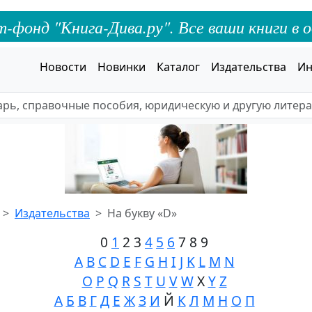
онд "Книга-Дива.ру". Все ваши книги в о
Новости
Новинки
Каталог
Издательства
Ин
Издательства
На букву «D»
0
1
2 3
4
5
6
7 8 9
A
B
C
D
E
F
G
H
I
J
K
L
M
N
O
P
Q
R
S
T
U
V
W
X
Y
Z
А
Б
В
Г
Д
Е
Ж
З
И
Й
К
Л
М
Н
О
П