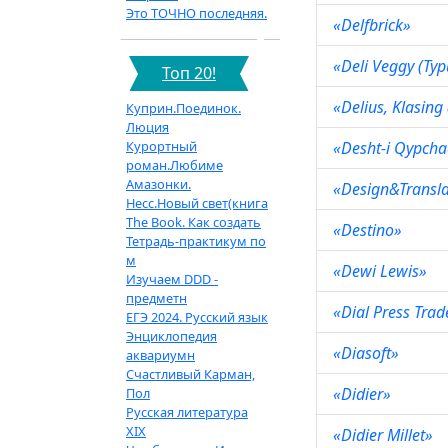
Это ТОЧНО последняя.
«Delfbrick»
«Deli Veggy (Ту
Топ 20!
«Delius, Klasin
Куприн.Поединок.
Люция
Курортный
«Desht-i Qypch
роман.Любиме
Амазонки.
«Design&Transl
Несс.Новый свет(книга
The Book. Как создать
«Destino»
Тетрадь-практикум по
м
«Dewi Lewis»
Изучаем DDD -
предметн
«Dial Press Tra
ЕГЭ 2024. Русский язык
Энциклопедия
«Diasoft»
аквариумн
Счастливый Карман,
«Didier»
Пол
Русская литература
XIX
«Didier Millet»