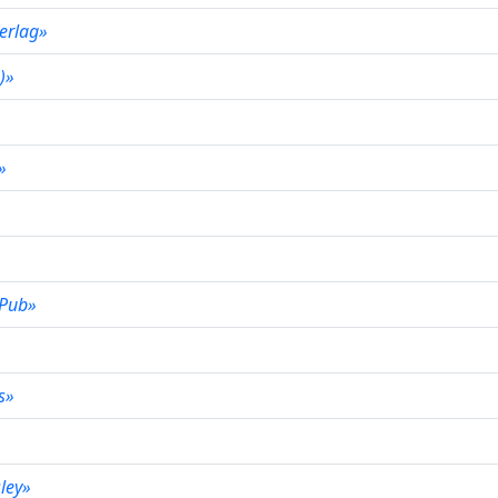
Verlag»
L)»
s»
t Pub»
rs»
»
sley»