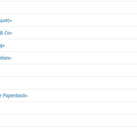
рция)»
g & Co»
aq»
ation»
de Paperback»