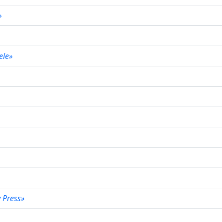
t»
iele»
y Press»