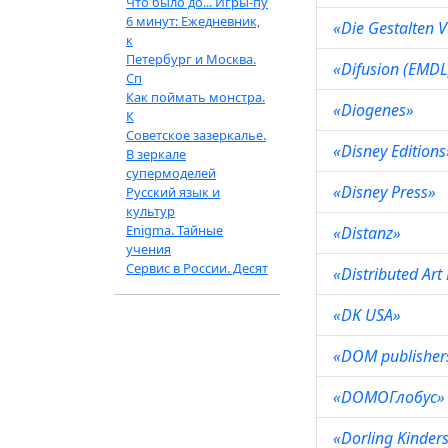
Что было до... Игры-пу
6 минут: Ежедневник,
«Die Gestalten 
к
Петербург и Москва.
«Difusion (EMD
Сп
Как поймать монстра.
«Diogenes»
К
Советское зазеркалье.
«Disney Edition
В зеркале
супермоделей
«Disney Press»
Русский язык и
культур
Enigma. Тайные
«Distanz»
учения
Сервис в России. Десят
«Distributed Ar
«DK USA»
«DOM publishe
«DOMOГлобус
«Dorling Kinder