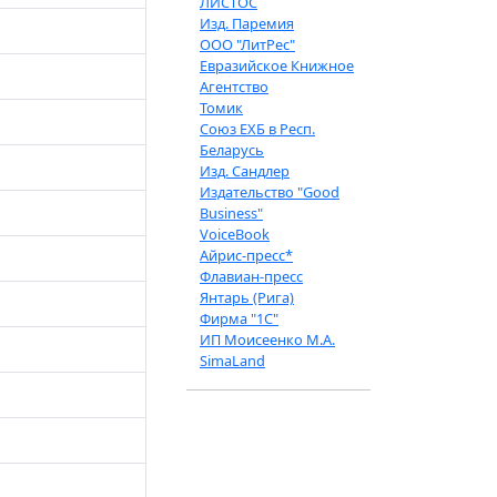
ЛИСТОС
Изд. Паремия
ООО "ЛитРес"
Евразийское Книжное
Агентство
Томик
Союз ЕХБ в Респ.
Беларусь
Изд. Сандлер
Издательство "Good
Business"
VoiceBook
Айрис-пресс*
Флавиан-пресс
Янтарь (Рига)
Фирма "1С"
ИП Моисеенко М.А.
SimaLand