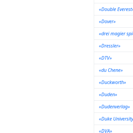
«Double Everes
«Dover»
«drei magier sp
«Dressler»
«DTV»
«du Chene»
«Duckworth»
«Duden»
«Dudenverlag»
«Duke Universit
«DVA»