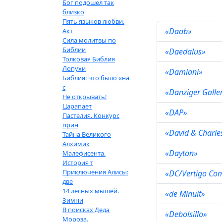
Бог подошел так
близко
Пять языков любви.
«Daab»
Акт
Сила молитвы по
Библии
«Daedalus»
Толковая Библия
Лопухи
«Damiani»
Библия: что было «на
с
«Danziger Galle
Не открывать!
Царапает
«DAP»
Пастелия. Конкурс
прин
«David & Charl
Тайна Великого
Алхимик
«Dayton»
Малефисента.
История т
Приключения Алисы:
«DC/Vertigo Co
две
14 лесных мышей.
«de Minuit»
Зимни
В поисках Деда
«Debolsillo»
Мороза.