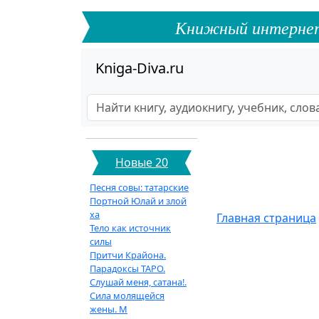
Книжный интернет-ф
Kniga-Diva.ru
Новые 20
Песня совы: татарские
Портной Юлай и злой
ха
Главная страница
Тело как источник
силы
Притчи Крайона.
Парадоксы ТАРО.
Слушай меня, сатана!.
Сила молящейся
жены. М