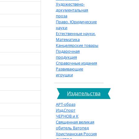
Художествено-
документальная
проза
Право. Юридические
науки
Естественные науки.
Математика
Канцелярские товары
Подарочная
продукция
Справочные издания
Развивающие
игрушки
Издательства
АРТ-образ
Изд.Спорт
ЧЕРНОВ и К
Священная великая
обитель Ватопед
Христианская Россия