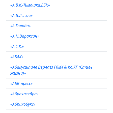
«А.В.К.-Тимошка,ББК»
«А.В.Лысов»
«А.Голода»
«А.Н.Вараксин»
«А.С.К.»
«АБАК»
«Абакусшпиле Верлагз ГбмХ & Ко.КГ (Стиль
жизни)»
«АБВ-пресс»
«Абраказябра»
«Абрикобукс»