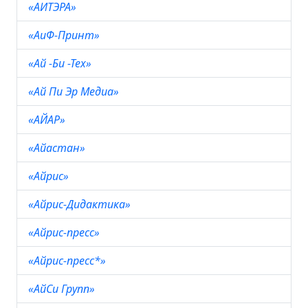
«АИТЭРА»
«АиФ-Принт»
«Ай -Би -Тех»
«Ай Пи Эр Медиа»
«АЙАР»
«Айастан»
«Айрис»
«Айрис-Дидактика»
«Айрис-пресс»
«Айрис-пресс*»
«АйСи Групп»