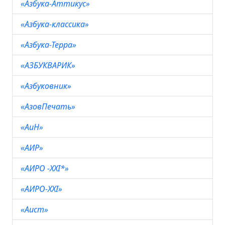
«Азбука-Аттикус»
«Азбука-классика»
«Азбука-Терра»
«АЗБУКВАРИК»
«Азбуковник»
«АзовПечать»
«АиН»
«АИР»
«АИРО -ХХI*»
«АИРО-ХХI»
«Аист»