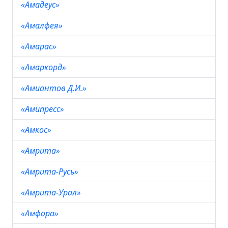
«Амадеус»
«Амалфея»
«Амарас»
«Амаркорд»
«Амиантов Д.И.»
«Амипресс»
«Амкос»
«Амрита»
«Амрита-Русь»
«Амрита-Урал»
«Амфора»