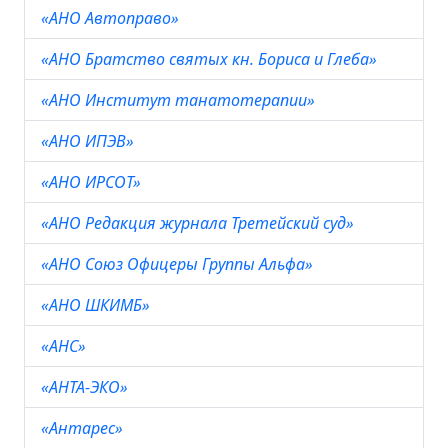
«АНО Автоправо»
«АНО Братство святых кн. Бориса и Глеба»
«АНО Институт танатотерапии»
«АНО ИПЭВ»
«АНО ИРСОТ»
«АНО Редакция журнала Третейский суд»
«АНО Союз Офицеры Группы Альфа»
«АНО ШКИМБ»
«АНС»
«АНТА-ЭКО»
«Антарес»