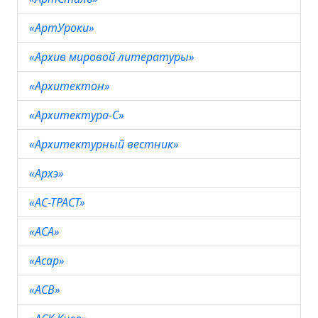
«АртУроки»
«Архив мировой литературы»
«Архитектон»
«Архитектура-С»
«Архитектурный вестник»
«Архэ»
«АС-ТРАСТ»
«АСА»
«Асар»
«АСВ»